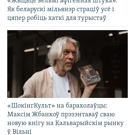
«Жыцьцё вельмі афігенная штука».
Як беларускі мільянэр страціў усё і
цяпер робіць хаткі для турыстаў
«ШокінгКульт» на барахолаўцы:
Максім Жбанкоў прэзэнтаваў сваю
новую кнігу на Кальварыйскім рынку
ў Вільні