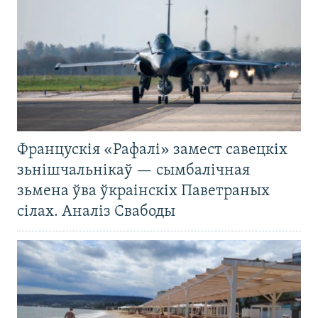
Францускія «Рафалі» замест савецкіх
зьнішчальнікаў — сымбалічная
зьмена ўва ўкраінскіх Паветраных
сілах. Аналіз Свабоды