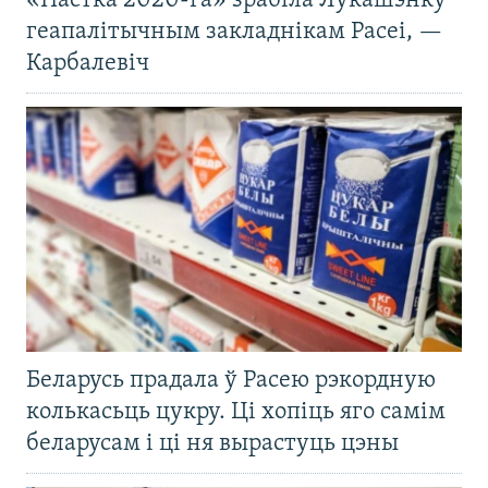
«Пастка 2020-га» зрабіла Лукашэнку
геапалітычным закладнікам Расеі, —
Карбалевіч
Беларусь прадала ў Расею рэкордную
колькасьць цукру. Ці хопіць яго самім
беларусам і ці ня вырастуць цэны