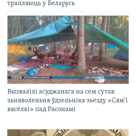
трапляюць у Беларусь
Вызвалілі асуджанага на сем сутак
зьняволеньня ўдзельніка зьезду «Сям’і
вясёлкі» пад Расонамі