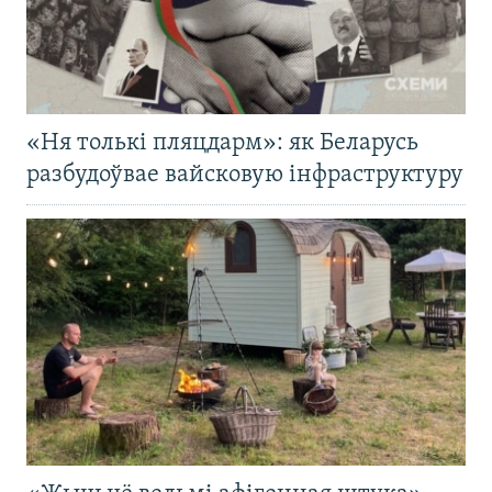
«Ня толькі пляцдарм»: як Беларусь
разбудоўвае вайсковую інфраструктуру