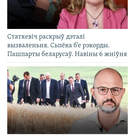
Статкевіч раскрыў дэталі
вызваленьня. Сьпёка б’е рэкорды.
Пашпарты беларусаў. Навіны 6 жніўня