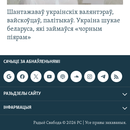
Шантажаваў украінскіх валянтэраў,
вайскоўцаў, палітыкаў. Украіна шукае
беларуса, які займаўся «чорным
піярам»
САЧЫЦЕ ЗА АБНАЎЛЕНЬНЯМІ
РАЗЬДЗЕЛЫ САЙТУ
ІНФАРМАЦЫЯ
Радыё Свабода © 2026 РС | Усе правы захаваныя.