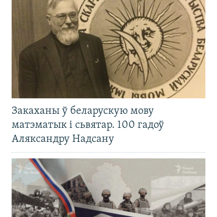
Закаханы ў беларускую мову
матэматык і сьвятар. 100 гадоў
Аляксандру Надсану