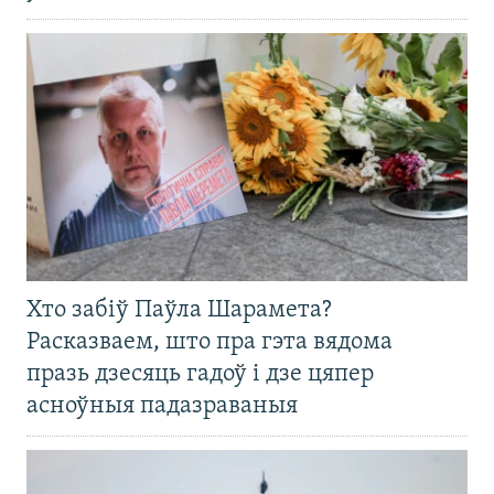
Хто забіў Паўла Шарамета?
Расказваем, што пра гэта вядома
празь дзесяць гадоў і дзе цяпер
асноўныя падазраваныя