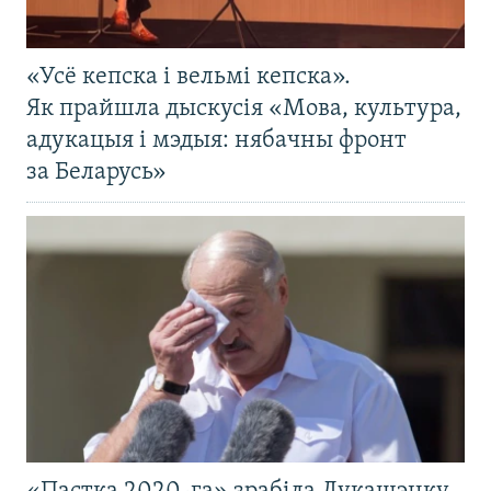
«Усё кепска і вельмі кепска».
Як прайшла дыскусія «Мова, культура,
адукацыя і мэдыя: нябачны фронт
за Беларусь»