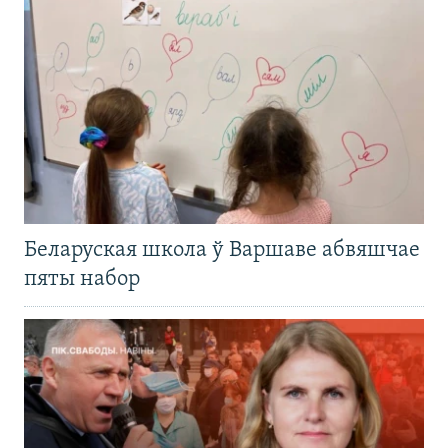
Беларуская школа ў Варшаве абвяшчае
пяты набор