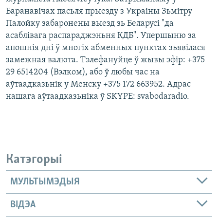
Баранавічах пасьля прыезду з Украіны Зьмітру
Палойку забаронены выезд зь Беларусі "да
асаблівага распараджэньня КДБ". Упершыню за
апошнія дні ў многіх абменных пунктах зьявілася
замежная валюта. Тэлефануйце ў жывы эфір: +375
29 6514204 (Вэлком), або ў любы час на
аўтаадказьнік у Менску +375 172 663952. Адрас
нашага аўтаадказьніка ў SKYPE: svabodaradio.
Катэгорыі
МУЛЬТЫМЭДЫЯ
ВІДЭА