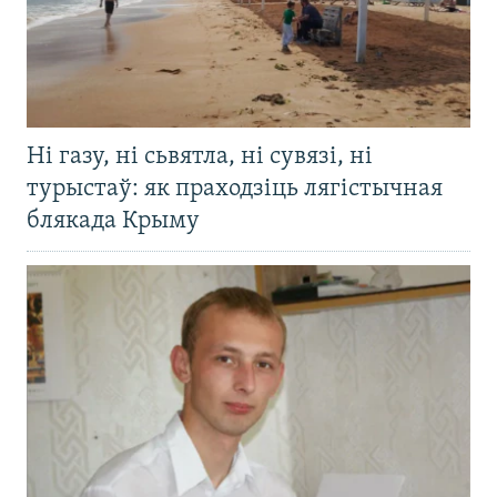
Ні газу, ні сьвятла, ні сувязі, ні
турыстаў: як праходзіць лягістычная
блякада Крыму