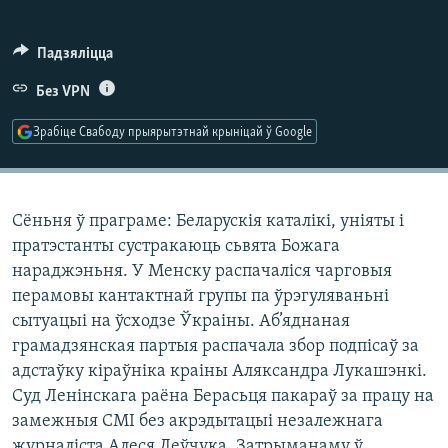
КУЛЬТУРА
МОВА
КАЛЯНДАР
НА ХВАЛЯХ СВАБОДЫ
Падзяліцца
Без VPN
Зрабіце Свабоду прыярытэтнай крыніцай ў Google
Сёньня ў праграме: Беларускія каталікі, уніяты і
пратэстанты сустракаюць сьвята Божага
нараджэньня. У Менску распачаліся чарговыя
перамовы кантактнай групы па ўрэгуляваньні
сытуацыі на ўсходзе Ўкраіны. Аб’яднаная
грамадзянская партыя распачала збор подпісаў за
адстаўку кіраўніка краіны Аляксандра Лукашэнкі.
Суд Ленінскага раёна Берасьця пакараў за працу на
замежныя СМІ без акрэдытацыі незалежнага
журналіста Алеся Леўчука. Затрыманаму ў