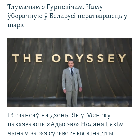
Тлумачым з Гурневічам. Чаму
ўборачную ў Беларусі ператвараюць у
цырк
13 сэансаў на дзень. Як у Менску
паказваюць «Адысэю» Нолана і якім
чынам зараз сусьветныя кінагіты