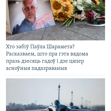
Хто забіў Паўла Шарамета?
Расказваем, што пра гэта вядома
празь дзесяць гадоў і дзе цяпер
асноўныя падазраваныя