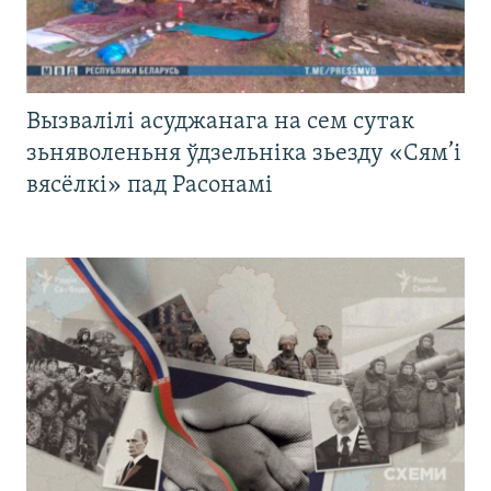
Вызвалілі асуджанага на сем сутак
зьняволеньня ўдзельніка зьезду «Сям’і
вясёлкі» пад Расонамі