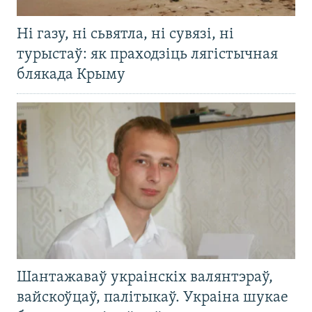
Ні газу, ні сьвятла, ні сувязі, ні
турыстаў: як праходзіць лягістычная
блякада Крыму
Шантажаваў украінскіх валянтэраў,
вайскоўцаў, палітыкаў. Украіна шукае