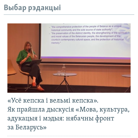
Выбар рэдакцыі
«Усё кепска і вельмі кепска».
Як прайшла дыскусія «Мова, культура,
адукацыя і мэдыя: нябачны фронт
за Беларусь»