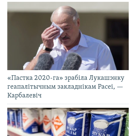
«Пастка 2020-га» зрабіла Лукашэнку
геапалітычным закладнікам Расеі, —
Карбалевіч