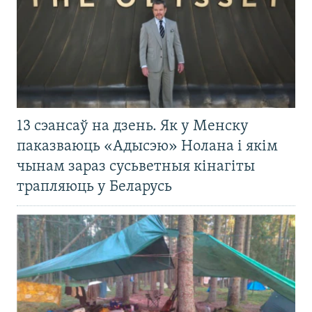
13 сэансаў на дзень. Як у Менску
паказваюць «Адысэю» Нолана і якім
чынам зараз сусьветныя кінагіты
трапляюць у Беларусь