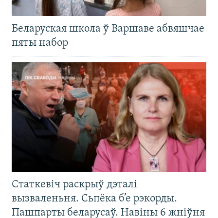
Беларуская школа ў Варшаве абвяшчае
пяты набор
Статкевіч раскрыў дэталі
вызваленьня. Сьпёка б’е рэкорды.
Пашпарты беларусаў. Навіны 6 жніўня