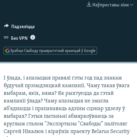
КУЛЬТУРА
МОВА
Наўпроставы лінк
КАЛЯНДАР
НА ХВАЛЯХ СВАБОДЫ
Падзяліцца
Без VPN
Зрабіце Свабоду прыярытэтнай крыніцай ў Google
І ўлада, і апазыцыя правялі гэты год пад знакам
будучай прэзыдэнцкай кампаніі. Чаму такая ўвага
выбарам, якіх, няма? Як рыхтуецца да гэтай
кампаніі ўлада? Чаму апазыцыя не змагла
аб'яднацца і прапанаваць адзіны сцэнар удзелу ў
выбарах? Гэтыя пытаньні абмяркоўваюць за
круглым сталом "Экспэртызы "Свабоды” палітоляг
Сяргей Нікалюк і кіраўнік праекту Belarus Security