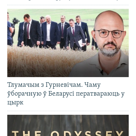
Тлумачым з Гурневічам. Чаму
ўборачную ў Беларусі ператвараюць у
цырк