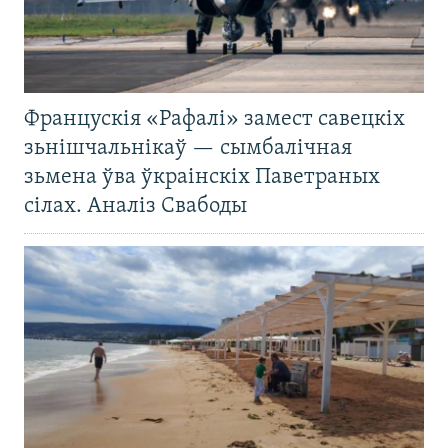
Францускія «Рафалі» замест савецкіх
зьнішчальнікаў — сымбалічная
зьмена ўва ўкраінскіх Паветраных
сілах. Аналіз Свабоды