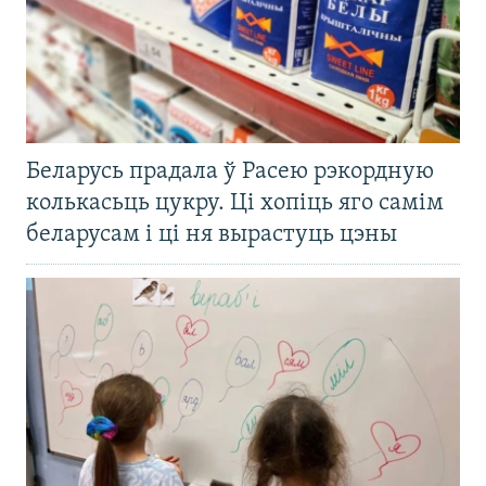
Беларусь прадала ў Расею рэкордную
колькасьць цукру. Ці хопіць яго самім
беларусам і ці ня вырастуць цэны