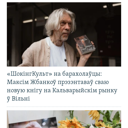
«ШокінгКульт» на барахолаўцы:
Максім Жбанкоў прэзэнтаваў сваю
новую кнігу на Кальварыйскім рынку
ў Вільні