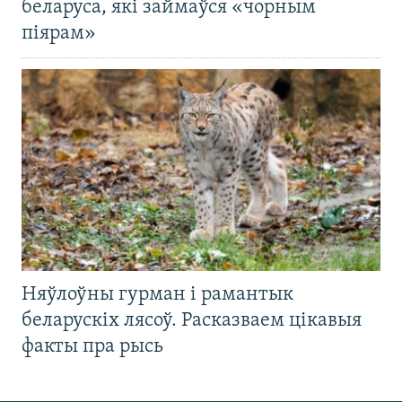
беларуса, які займаўся «чорным
піярам»
Няўлоўны гурман і рамантык
беларускіх лясоў. Расказваем цікавыя
факты пра рысь