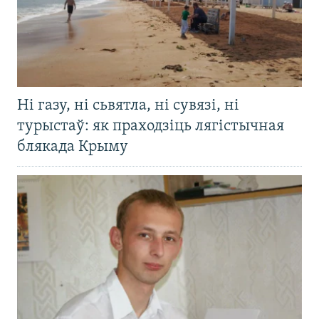
Ні газу, ні сьвятла, ні сувязі, ні
турыстаў: як праходзіць лягістычная
блякада Крыму