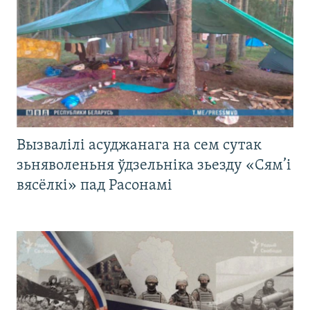
Вызвалілі асуджанага на сем сутак
зьняволеньня ўдзельніка зьезду «Сям’і
вясёлкі» пад Расонамі