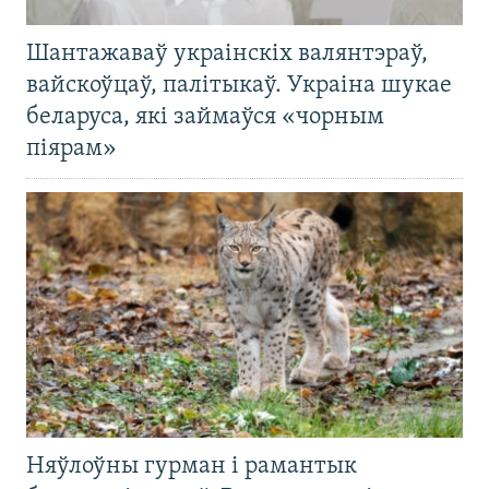
Шантажаваў украінскіх валянтэраў,
вайскоўцаў, палітыкаў. Украіна шукае
беларуса, які займаўся «чорным
піярам»
Няўлоўны гурман і рамантык