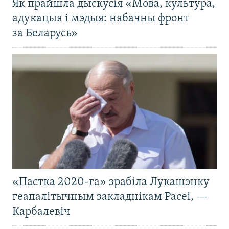
Як прайшла дыскусія «Мова, культура,
адукацыя і мэдыя: нябачны фронт
за Беларусь»
«Пастка 2020-га» зрабіла Лукашэнку
геапалітычным закладнікам Расеі, —
Карбалевіч