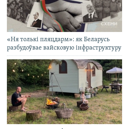
«Ня толькі пляцдарм»: як Беларусь
разбудоўвае вайсковую інфраструктуру