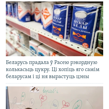
Беларусь прадала ў Расею рэкордную
колькасьць цукру. Ці хопіць яго самім
беларусам і ці ня вырастуць цэны