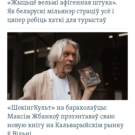
«Жыцьцё вельмі афігенная штука».
Як беларускі мільянэр страціў усё і
цяпер робіць хаткі для турыстаў
«ШокінгКульт» на барахолаўцы:
Максім Жбанкоў прэзэнтаваў сваю
новую кнігу на Кальварыйскім рынку
ў Вільні