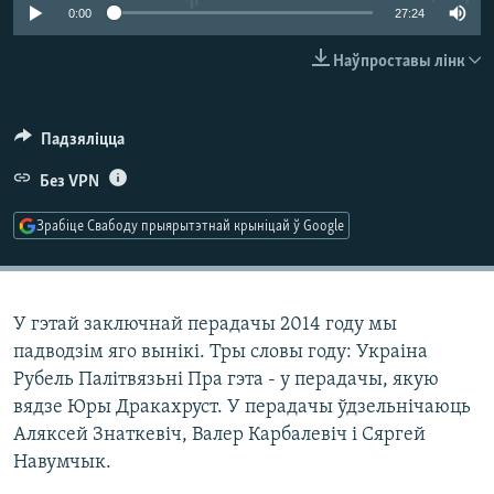
КУЛЬТУРА
МОВА
0:00
27:24
КАЛЯНДАР
НА ХВАЛЯХ СВАБОДЫ
Наўпроставы лінк
Падзяліцца
Без VPN
Зрабіце Свабоду прыярытэтнай крыніцай ў Google
У гэтай заключнай перадачы 2014 году мы
падводзім яго вынікі. Тры словы году: Украіна
Рубель Палітвязьні Пра гэта - у перадачы, якую
вядзе Юры Дракахруст. У перадачы ўдзельнічаюць
Аляксей Знаткевіч, Валер Карбалевіч і Сяргей
Навумчык.