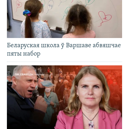
Беларуская школа ў Варшаве абвяшчае
пяты набор