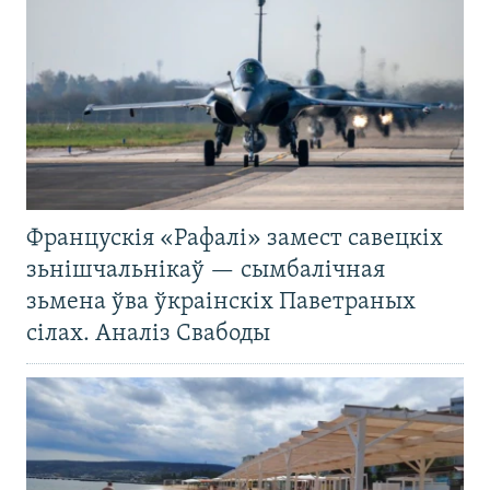
Францускія «Рафалі» замест савецкіх
зьнішчальнікаў — сымбалічная
зьмена ўва ўкраінскіх Паветраных
сілах. Аналіз Свабоды