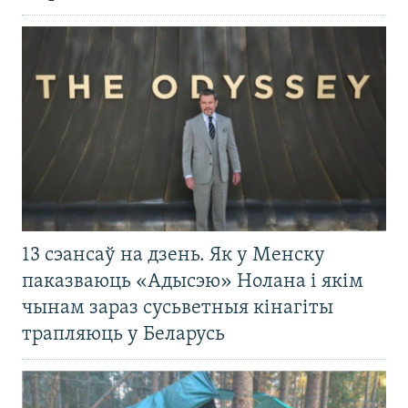
13 сэансаў на дзень. Як у Менску
паказваюць «Адысэю» Нолана і якім
чынам зараз сусьветныя кінагіты
трапляюць у Беларусь