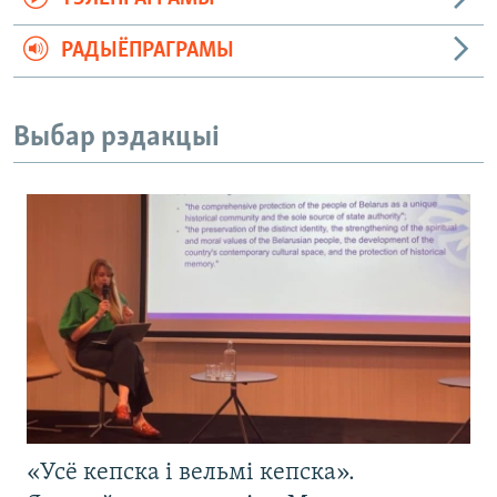
РАДЫЁПРАГРАМЫ
Выбар рэдакцыі
«Усё кепска і вельмі кепска».