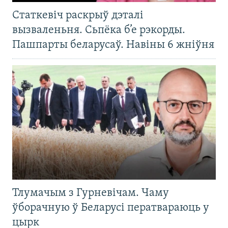
Статкевіч раскрыў дэталі
вызваленьня. Сьпёка б’е рэкорды.
Пашпарты беларусаў. Навіны 6 жніўня
Тлумачым з Гурневічам. Чаму
ўборачную ў Беларусі ператвараюць у
цырк