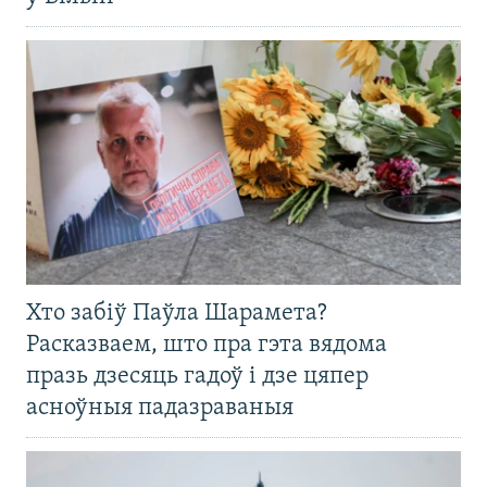
Хто забіў Паўла Шарамета?
Расказваем, што пра гэта вядома
празь дзесяць гадоў і дзе цяпер
асноўныя падазраваныя