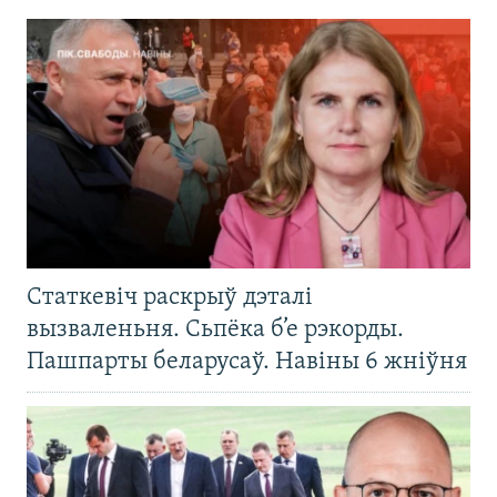
Статкевіч раскрыў дэталі
вызваленьня. Сьпёка б’е рэкорды.
Пашпарты беларусаў. Навіны 6 жніўня