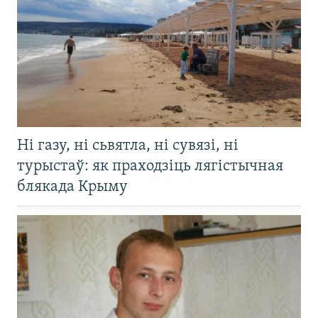
Ні газу, ні сьвятла, ні сувязі, ні
турыстаў: як праходзіць лягістычная
блякада Крыму