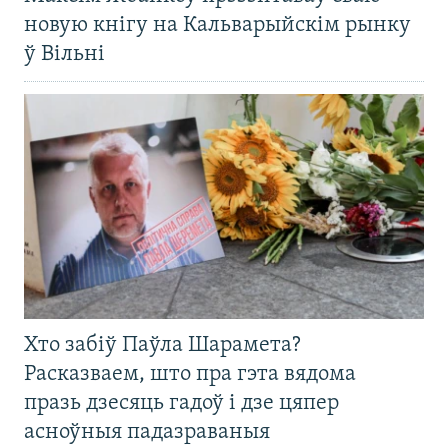
новую кнігу на Кальварыйскім рынку
ў Вільні
Хто забіў Паўла Шарамета?
Расказваем, што пра гэта вядома
празь дзесяць гадоў і дзе цяпер
асноўныя падазраваныя