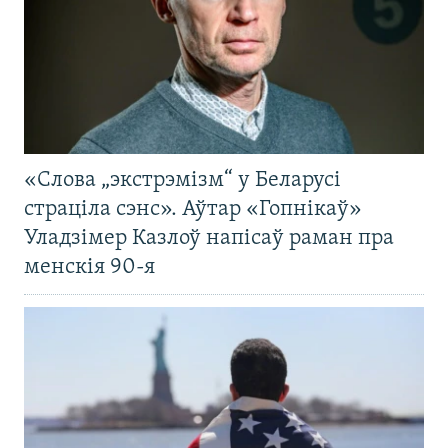
«Слова „экстрэмізм“ у Беларусі
страціла сэнс». Аўтар «Гопнікаў»
Уладзімер Казлоў напісаў раман пра
менскія 90-я