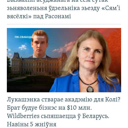
Вызвалілі асуджанага на сем сутак
зьняволеньня ўдзельніка зьезду «Сям’і
вясёлкі» пад Расонамі
Лукашэнка стварае акадэмію для Колі?
Брат будуе бізнэс на $10 млн.
Wildberries сьпяшаецца ў Беларусь.
Навіны 5 жніўня