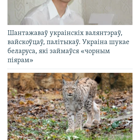
Шантажаваў украінскіх валянтэраў,
вайскоўцаў, палітыкаў. Украіна шукае
беларуса, які займаўся «чорным
піярам»