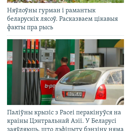
Няўлоўны гурман і рамантык
беларускіх лясоў. Расказваем цікавыя
факты пра рысь
Паліўны крызіс з Расеі перакінуўся на
краіны Цэнтральнай Азіі. У Беларусі
заяўляюць, што дэфіцыту бэнзіну няма