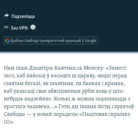
КУЛЬТУРА
МОВА
КАЛЯНДАР
НА ХВАЛЯХ СВАБОДЫ
Падзяліцца
Без VPN
Зрабіце Свабоду прыярытэтнай крыніцай ў Google
Нам піша Дзьмітры Калечыц зь Менску: «Замест
таго, каб пайсьці ў касьцёл ці царкву, людзі перад
сьвятам бегалі, як шалёныя, па банках і крамах,
каб укласьці свае абясцэненыя рублі хоць у што-
небудзь надзейнае. Колькі ж можна зьдзеквацца з
простага чалавека...» Гэты ды іншыя лісты слухачоў
Свабоды — у новай перадачы «Паштовая скрынка
111».