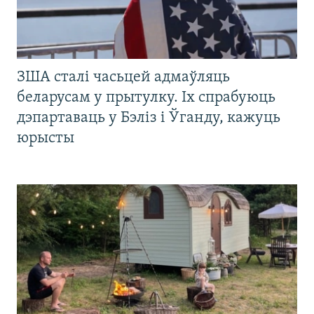
ЗША сталі часьцей адмаўляць
беларусам у прытулку. Іх спрабуюць
дэпартаваць у Бэліз і Ўганду, кажуць
юрысты