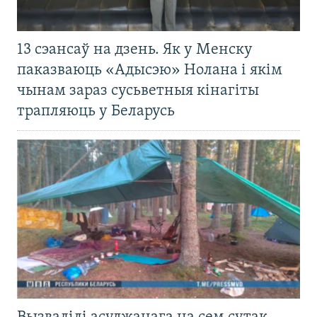
13 сэансаў на дзень. Як у Менску
паказваюць «Адысэю» Нолана і якім
чынам зараз сусьветныя кінагіты
трапляюць у Беларусь