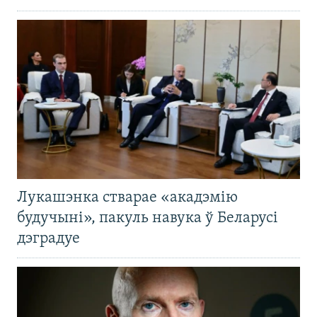
Лукашэнка стварае «акадэмію
будучыні», пакуль навука ў Беларусі
дэградуе