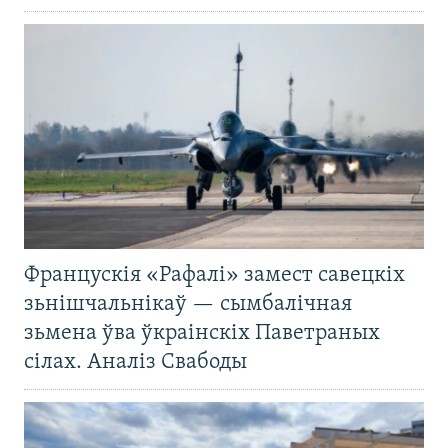
Францускія «Рафалі» замест савецкіх
зьнішчальнікаў — сымбалічная
зьмена ўва ўкраінскіх Паветраных
сілах. Аналіз Свабоды