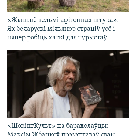
«Жыцьцё вельмі афігенная штука».
Як беларускі мільянэр страціў усё і
цяпер робіць хаткі для турыстаў
«ШокінгКульт» на барахолаўцы:
Максім Жбанкоў прэзэнтаваў сваю