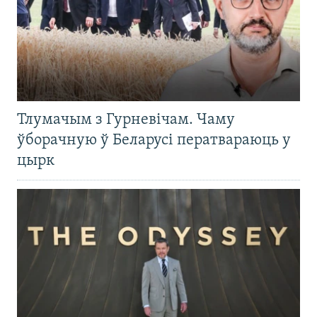
Тлумачым з Гурневічам. Чаму
ўборачную ў Беларусі ператвараюць у
цырк