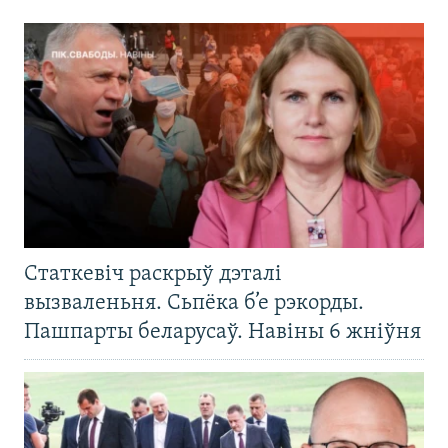
Статкевіч раскрыў дэталі
вызваленьня. Сьпёка б’е рэкорды.
Пашпарты беларусаў. Навіны 6 жніўня