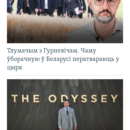
Тлумачым з Гурневічам. Чаму
ўборачную ў Беларусі ператвараюць у
цырк