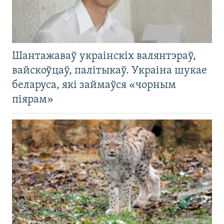
Шантажаваў украінскіх валянтэраў,
вайскоўцаў, палітыкаў. Украіна шукае
беларуса, які займаўся «чорным
піярам»