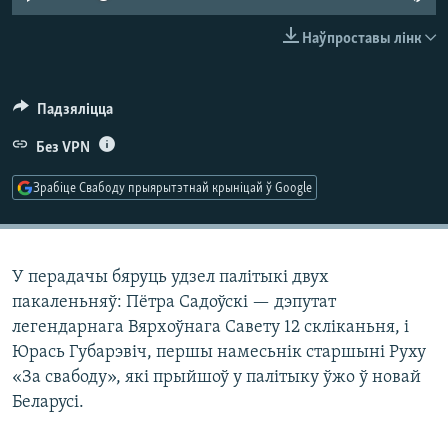
КУЛЬТУРА
МОВА
Наўпроставы лінк
КАЛЯНДАР
НА ХВАЛЯХ СВАБОДЫ
Падзяліцца
Без VPN
Зрабіце Свабоду прыярытэтнай крыніцай ў Google
У перадачы бяруць удзел палітыкі двух
пакаленьняў: Пётра Садоўскі — дэпутат
легендарнага Вярхоўнага Савету 12 скліканьня, і
Юрась Губарэвіч, першы намесьнік старшыні Руху
«За свабоду», які прыйшоў у палітыку ўжо ў новай
Беларусі.