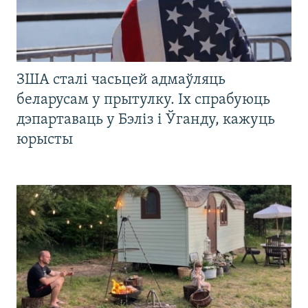
ЗША сталі часьцей адмаўляць
беларусам у прытулку. Іх спрабуюць
дэпартаваць у Бэліз і Ўганду, кажуць
юрысты