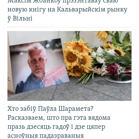
Максім Жбанкоў прэзэнтаваў сваю
новую кнігу на Кальварыйскім рынку
ў Вільні
Хто забіў Паўла Шарамета?
Расказваем, што пра гэта вядома
празь дзесяць гадоў і дзе цяпер
асноўныя падазраваныя