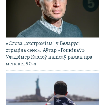
«Слова „экстрэмізм“ у Беларусі
страціла сэнс». Аўтар «Гопнікаў»
Уладзімер Казлоў напісаў раман пра
менскія 90-я