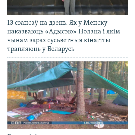
13 сэансаў на дзень. Як у Менску
паказваюць «Адысэю» Нолана і якім
чынам зараз сусьветныя кінагіты
трапляюць у Беларусь