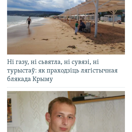
Ні газу, ні сьвятла, ні сувязі, ні
турыстаў: як праходзіць лягістычная
блякада Крыму