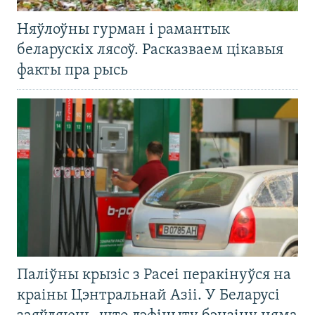
Няўлоўны гурман і рамантык
беларускіх лясоў. Расказваем цікавыя
факты пра рысь
Паліўны крызіс з Расеі перакінуўся на
краіны Цэнтральнай Азіі. У Беларусі