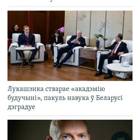
Лукашэнка стварае «акадэмію
будучыні», пакуль навука ў Беларусі
дэградуе