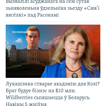
Вызвалілі асуджанага на сем сутак
зьняволеньня ўдзельніка зьезду «Сям’і
вясёлкі» пад Расонамі
Лукашэнка стварае акадэмію для Колі?
Брат будуе бізнэс на $10 млн.
Wildberries сьпяшаецца ў Беларусь.
Навіны 5 жніўня