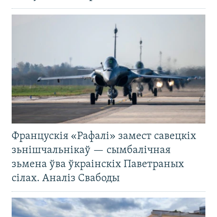
Францускія «Рафалі» замест савецкіх
зьнішчальнікаў — сымбалічная
зьмена ўва ўкраінскіх Паветраных
сілах. Аналіз Свабоды