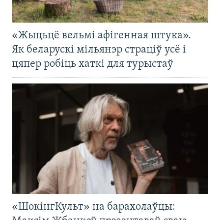
«Жыцьцё вельмі афігенная штука».
Як беларускі мільянэр страціў усё і
цяпер робіць хаткі для турыстаў
«ШокінгКульт» на барахолаўцы: