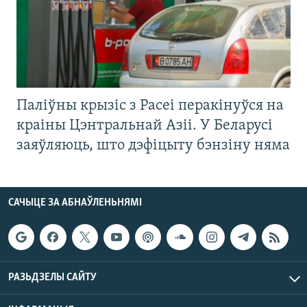
Паліўны крызіс з Расеі перакінуўся на
краіны Цэнтральнай Азіі. У Беларусі
заяўляюць, што дэфіцыту бэнзіну няма
САЧЫЦЕ ЗА АБНАЎЛЕНЬНЯМІ
РАЗЬДЗЕЛЫ САЙТУ