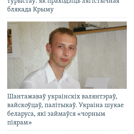
турыстаў: як праходзіць лягістычная
блякада Крыму
Шантажаваў украінскіх валянтэраў,
вайскоўцаў, палітыкаў. Украіна шукае
беларуса, які займаўся «чорным
піярам»