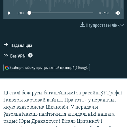
No media source currently available
КУЛЬТУРА
МОВА
КАЛЯНДАР
НА ХВАЛЯХ СВАБОДЫ
0:00
0:27:53
Наўпроставы лінк
Падзяліцца
Без VPN
Зрабіце Свабоду прыярытэтнай крыніцай ў Google
Ці сталі беларусы багацейшымі за расейцаў? Трафеі
і ахвяры харчовай вайны. Пра гэта - у перадачы,
якую вядзе Алена Ціхановіч. У перадачы
ўдзельнічаюць палітычныя аглядальнікі нашага
радыё Юры Дракахруст і Віталь Цыганкоў і