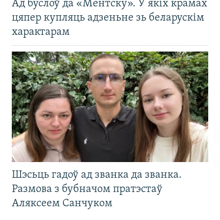
Ад буслоў да «Ментску». У якіх крамах
цяпер купляць адзеньне зь беларускім
характарам
Шэсьць гадоў ад званка да званка.
Размова з бубначом пратэстаў
Аляксеем Санчуком