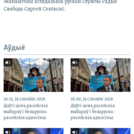
эканамічны аглядальнік рускай службы Радыё
Свабода Сяргей Сенінскі.
Аўдыё
18:15, 16 САКАВІК 2018
18:00, 16 САКАВІК 2018
Доўгі цень расейскіх
Доўгі цень расейскіх
выбараў і беларуска-
выбараў і беларуска-
расейскія адносіны
расейскія адносіны