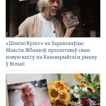
«ШокінгКульт» на барахолаўцы:
Максім Жбанкоў прэзэнтаваў сваю
новую кнігу на Кальварыйскім рынку
ў Вільні