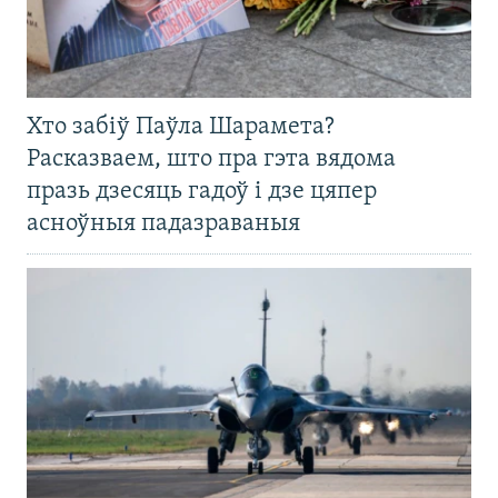
Хто забіў Паўла Шарамета?
Расказваем, што пра гэта вядома
празь дзесяць гадоў і дзе цяпер
асноўныя падазраваныя