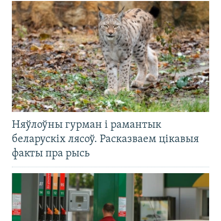
Няўлоўны гурман і рамантык
беларускіх лясоў. Расказваем цікавыя
факты пра рысь