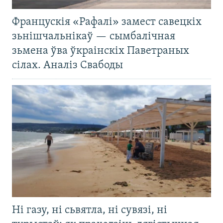
Францускія «Рафалі» замест савецкіх
зьнішчальнікаў — сымбалічная
зьмена ўва ўкраінскіх Паветраных
сілах. Аналіз Свабоды
Ні газу, ні сьвятла, ні сувязі, ні