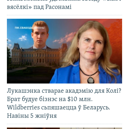
вясёлкі» пад Расонамі
Лукашэнка стварае акадэмію для Колі?
Брат будуе бізнэс на $10 млн.
Wildberries сьпяшаецца ў Беларусь.
Навіны 5 жніўня