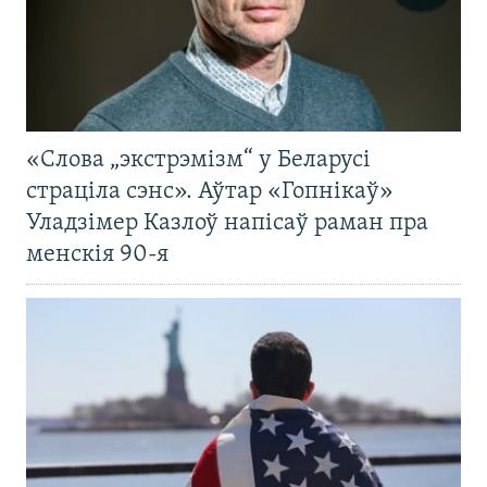
«Слова „экстрэмізм“ у Беларусі
страціла сэнс». Аўтар «Гопнікаў»
Уладзімер Казлоў напісаў раман пра
менскія 90-я