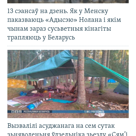
13 сэансаў на дзень. Як у Менску
паказваюць «Адысэю» Нолана і якім
чынам зараз сусьветныя кінагіты
трапляюць у Беларусь
Вызвалілі асуджанага на сем сутак
зьняволеньня ўдзельніка зьезду «Сям’і