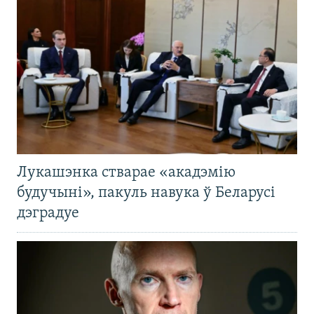
Лукашэнка стварае «акадэмію
будучыні», пакуль навука ў Беларусі
дэградуе