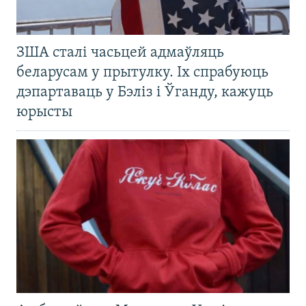
ЗША сталі часьцей адмаўляць
беларусам у прытулку. Іх спрабуюць
дэпартаваць у Бэліз і Ўганду, кажуць
юрысты