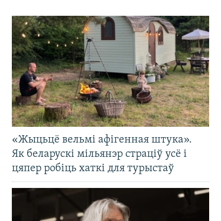
«Жыцьцё вельмі афігенная штука».
Як беларускі мільянэр страціў усё і
цяпер робіць хаткі для турыстаў