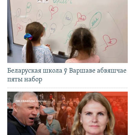
Беларуская школа ў Варшаве абвяшчае
пяты набор