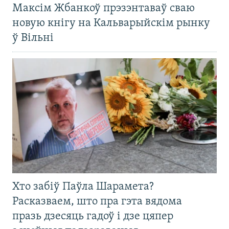
Максім Жбанкоў прэзэнтаваў сваю
новую кнігу на Кальварыйскім рынку
ў Вільні
Хто забіў Паўла Шарамета?
Расказваем, што пра гэта вядома
празь дзесяць гадоў і дзе цяпер