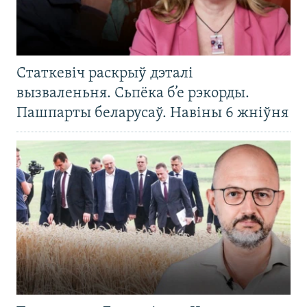
Статкевіч раскрыў дэталі
вызваленьня. Сьпёка б’е рэкорды.
Пашпарты беларусаў. Навіны 6 жніўня