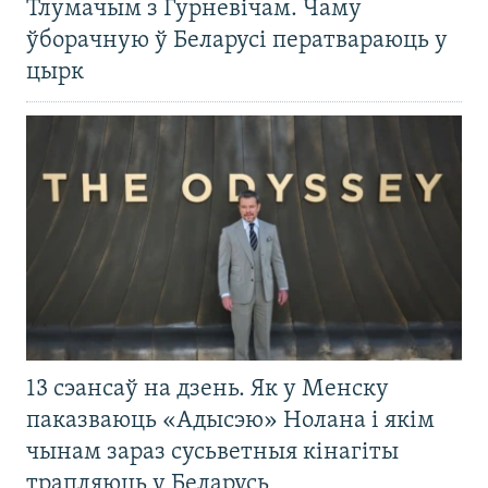
Тлумачым з Гурневічам. Чаму
ўборачную ў Беларусі ператвараюць у
цырк
13 сэансаў на дзень. Як у Менску
паказваюць «Адысэю» Нолана і якім
чынам зараз сусьветныя кінагіты
трапляюць у Беларусь