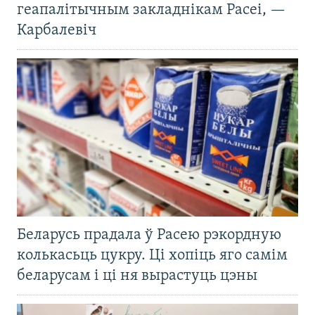
геапалітычным закладнікам Расеі, —
Карбалевіч
Беларусь прадала ў Расею рэкордную
колькасьць цукру. Ці хопіць яго самім
беларусам і ці ня вырастуць цэны