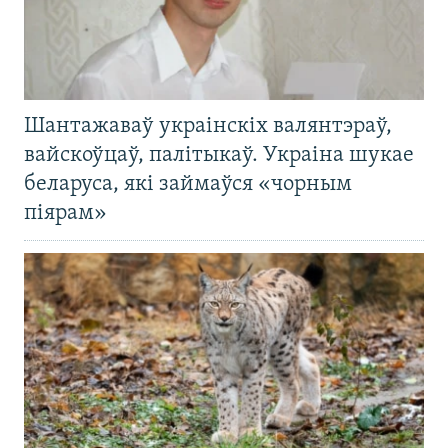
Шантажаваў украінскіх валянтэраў,
вайскоўцаў, палітыкаў. Украіна шукае
беларуса, які займаўся «чорным
піярам»