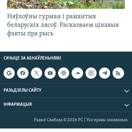
Няўлоўны гурман і рамантык
беларускіх лясоў. Расказваем цікавыя
факты пра рысь
САЧЫЦЕ ЗА АБНАЎЛЕНЬНЯМІ
РАЗЬДЗЕЛЫ САЙТУ
ІНФАРМАЦЫЯ
Радыё Свабода © 2026 РС | Усе правы захаваныя.