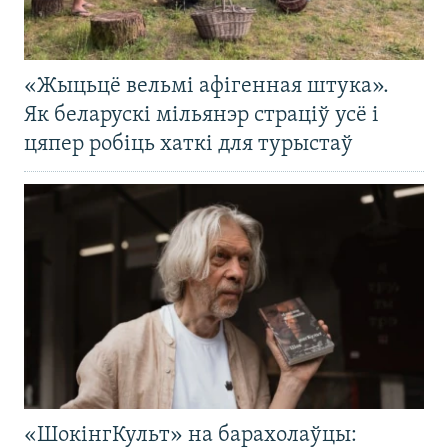
«Жыцьцё вельмі афігенная штука».
Як беларускі мільянэр страціў усё і
цяпер робіць хаткі для турыстаў
«ШокінгКульт» на барахолаўцы: