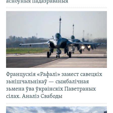
асноўныя падазраваныя
Францускія «Рафалі» замест савецкіх
зьнішчальнікаў — сымбалічная
зьмена ўва ўкраінскіх Паветраных
сілах. Аналіз Свабоды