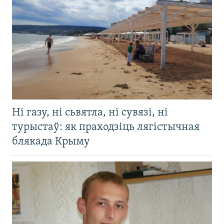
Ні газу, ні сьвятла, ні сувязі, ні
турыстаў: як праходзіць лягістычная
блякада Крыму