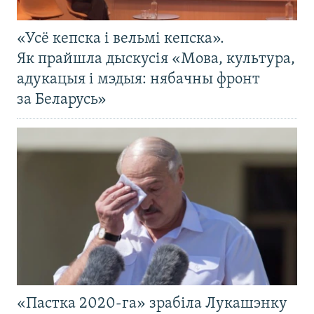
«Усё кепска і вельмі кепска».
Як прайшла дыскусія «Мова, культура,
адукацыя і мэдыя: нябачны фронт
за Беларусь»
«Пастка 2020-га» зрабіла Лукашэнку