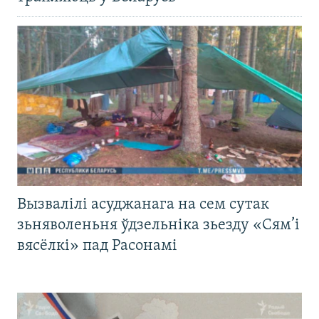
Вызвалілі асуджанага на сем сутак
зьняволеньня ўдзельніка зьезду «Сям’і
вясёлкі» пад Расонамі