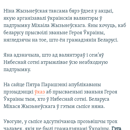
Ніна Жызьнеўская таксама бярэ ўдзел у акцыі,
якую арганізавалі ўкраінскія валянтэры ў
падтрымку Міхаіла Жызьнеўскага. Яны хочуць, каб
беларусу прысвоілі званьне Героя Ўкраіны,
нягледзячы на тое, што ён грамадзянін Беларусі.
Яна адзначыла, што ад валянтэраў і сем’яў
Нябеснай сотні атрымлівае ўсю неабходную
падтрымку.
На сайце Пятра Парашэнкі апублікаваны
прэзыдэнцкі
ўказ
аб прысваеньні званьня Героя
Ўкраіны тым, хто ў Нябеснай сотні. Беларуса
Міхася Жызьнеўскага ў гэтым сьпісе няма.
Увогуле, у сьпісе адсутнічаюць прозьвішчы трох
чалавек, якія не былі грамадзянамі Ўкраіны.
Гэта