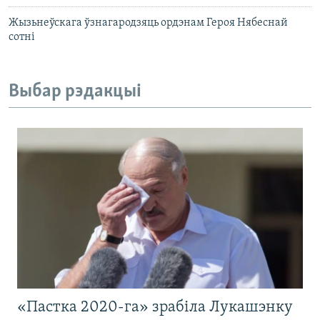
Жызьнеўскага ўзнагародзяць ордэнам Героя Нябеснай
сотні
Выбар рэдакцыі
«Пастка 2020-га» зрабіла Лукашэнку