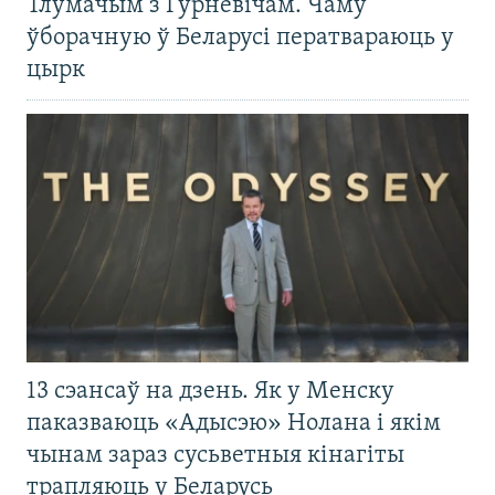
Тлумачым з Гурневічам. Чаму
ўборачную ў Беларусі ператвараюць у
цырк
13 сэансаў на дзень. Як у Менску
паказваюць «Адысэю» Нолана і якім
чынам зараз сусьветныя кінагіты
трапляюць у Беларусь