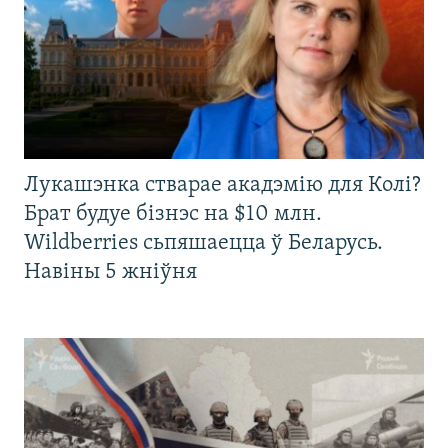
Лукашэнка стварае акадэмію для Колі?
Брат будуе бізнэс на $10 млн.
Wildberries сьпяшаецца ў Беларусь.
Навіны 5 жніўня