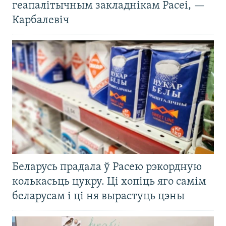
геапалітычным закладнікам Расеі, —
Карбалевіч
Беларусь прадала ў Расею рэкордную
колькасьць цукру. Ці хопіць яго самім
беларусам і ці ня вырастуць цэны