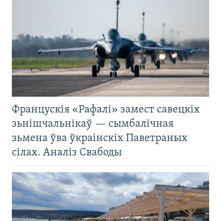
Францускія «Рафалі» замест савецкіх
зьнішчальнікаў — сымбалічная
зьмена ўва ўкраінскіх Паветраных
сілах. Аналіз Свабоды