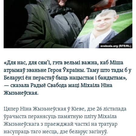
КУЛЬТУРА
МОВА
КАЛЯНДАР
НА ХВАЛЯХ СВАБОДЫ
«Для нас, для сям’і, гэта вельмі важна, каб Міша
атрымаў званьне Героя Ўкраіны. Таму што тады б у
Беларусі ён перастаў быць нацыстам і бандытам»,
— сказала Радыё Свабода маці Міхаіла Ніна
Жызьнеўская.
Цяпер Ніна Жызьнеўская ў Кіеве, дзе 26 лістапада
ўрачыста перанясуць памятную пліту Міхаіла
Жызьнеўскага з праежджай часткі на тратуар
насупраць таго месца, дзе беларус загінуў.