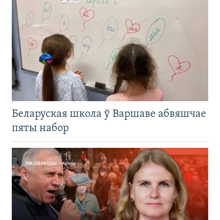
Беларуская школа ў Варшаве абвяшчае
пяты набор