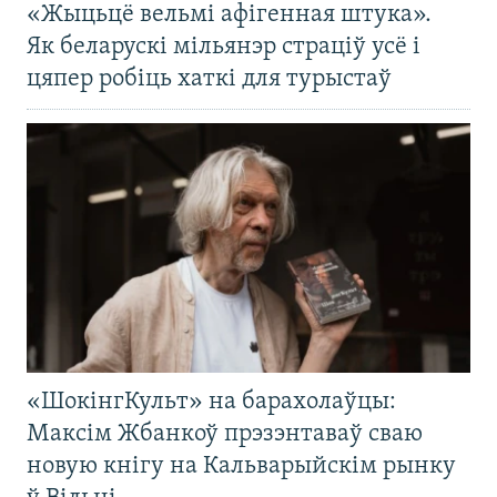
«Жыцьцё вельмі афігенная штука».
Як беларускі мільянэр страціў усё і
цяпер робіць хаткі для турыстаў
«ШокінгКульт» на барахолаўцы:
Максім Жбанкоў прэзэнтаваў сваю
новую кнігу на Кальварыйскім рынку