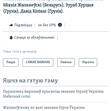
Міхаіл Жызьнеўскі (Беларусь), Зураб Хурцыя
(Грузія), Давід Кіпіані (Грузія).
Падзяліцца
Без VPN
Сачыце за абнаўленьнямі
Тэмы гэтага артыкулу
Людзі
САМАЕ ВАЖНАЕ
Навіны
Украіна
Яшчэ на гэтую тэму
Парашэнка вырашыў прысвоіць званьне Герояў Украіны
Нябеснай сотні
Жызьнеўскаму не далі званьня Героя Ўкраіны