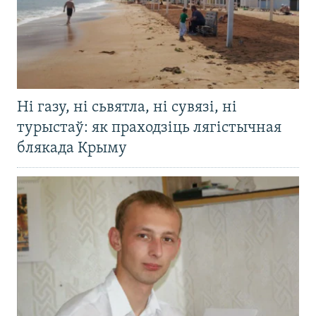
Ні газу, ні сьвятла, ні сувязі, ні
турыстаў: як праходзіць лягістычная
блякада Крыму