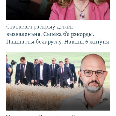
Статкевіч раскрыў дэталі
вызваленьня. Сьпёка б’е рэкорды.
Пашпарты беларусаў. Навіны 6 жніўня