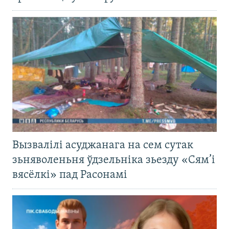
Вызвалілі асуджанага на сем сутак
зьняволеньня ўдзельніка зьезду «Сям’і
вясёлкі» пад Расонамі