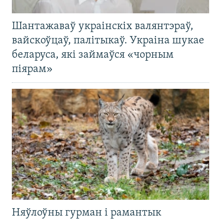
Шантажаваў украінскіх валянтэраў,
вайскоўцаў, палітыкаў. Украіна шукае
беларуса, які займаўся «чорным
піярам»
Няўлоўны гурман і рамантык