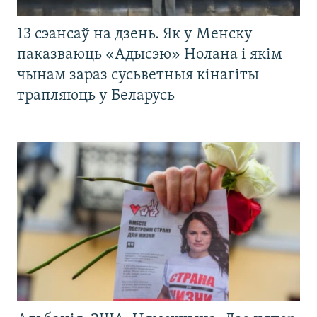
13 сэансаў на дзень. Як у Менску
паказваюць «Адысэю» Нолана і якім
чынам зараз сусьветныя кінагіты
трапляюць у Беларусь