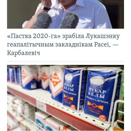
«Пастка 2020-га» зрабіла Лукашэнку
геапалітычным закладнікам Расеі, —
Карбалевіч