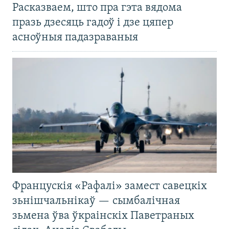
Расказваем, што пра гэта вядома
празь дзесяць гадоў і дзе цяпер
асноўныя падазраваныя
Францускія «Рафалі» замест савецкіх
зьнішчальнікаў — сымбалічная
зьмена ўва ўкраінскіх Паветраных