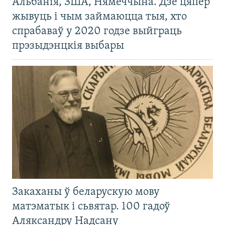
Альбанія, ЗША, Нямеччына. Дзе цяпер
жывуць і чым займаюцца тыя, хто
спрабаваў у 2020 годзе выйграць
прэзыдэнцкія выбары
Закаханы ў беларускую мову
матэматык і сьвятар. 100 гадоў
Аляксандру Надсану