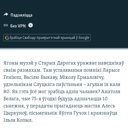
КУЛЬТУРА
МОВА
КАЛЯНДАР
НА ХВАЛЯХ СВАБОДЫ
Падзяліцца
Без VPN
Зрабіце Свабоду прыярытэтнай крыніцай ў Google
Ягоны музэй у Старых Дарогах уражвае наведнікаў
сваім размахам. Там усталяваныя помнікі Ларысе
Геніюш, Васілю Быкаву, Міколу Ермаловічу,
удзельнікам Слуцкага паўстаньня – агулам іх каля
80. Як гэта ўсё мог зрабіць адзін чалавек? Анатоля
Белага, чые 75-я ўгодкі будуць адзначацца 10
сьнежня, у перадачы прыгадаюць мастак Алесь
Цыркуноў, пісьменьнік Яўген Гучок і краязнаўца
Ільля Копыл.