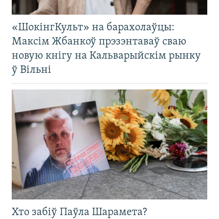
«ШокінгКульт» на барахолаўцы:
Максім Жбанкоў прэзэнтаваў сваю
новую кнігу на Кальварыйскім рынку
ў Вільні
Хто забіў Паўла Шарамета?