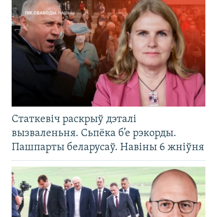
Статкевіч раскрыў дэталі
вызваленьня. Сьпёка б’е рэкорды.
Пашпарты беларусаў. Навіны 6 жніўня