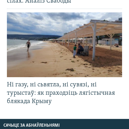
сілах. Аналіз Свабоды
Ні газу, ні сьвятла, ні сувязі, ні
турыстаў: як праходзіць лягістычная
блякада Крыму
САЧЫЦЕ ЗА АБНАЎЛЕНЬНЯМІ