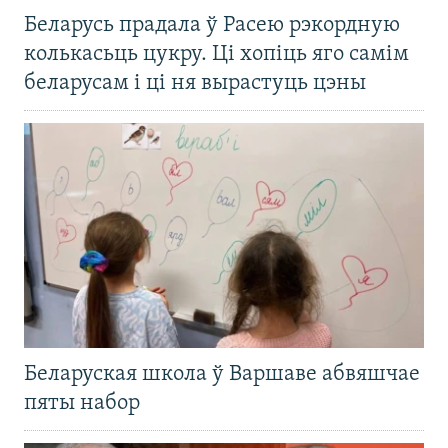
Беларусь прадала ў Расею рэкордную
колькасьць цукру. Ці хопіць яго самім
беларусам і ці ня вырастуць цэны
Беларуская школа ў Варшаве абвяшчае
пяты набор