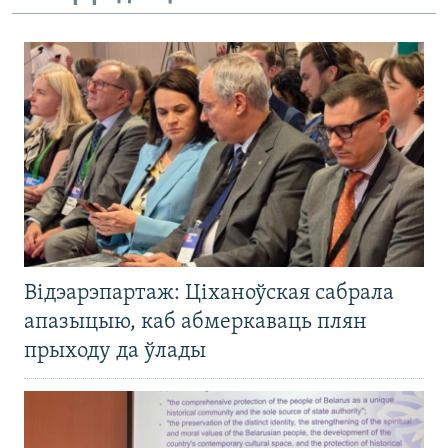
Відэарэпартаж: Ціханоўская сабрала
апазыцыю, каб абмеркаваць плян
прыходу да ўлады