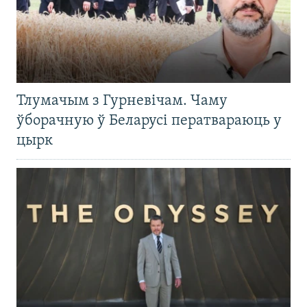
Тлумачым з Гурневічам. Чаму
ўборачную ў Беларусі ператвараюць у
цырк