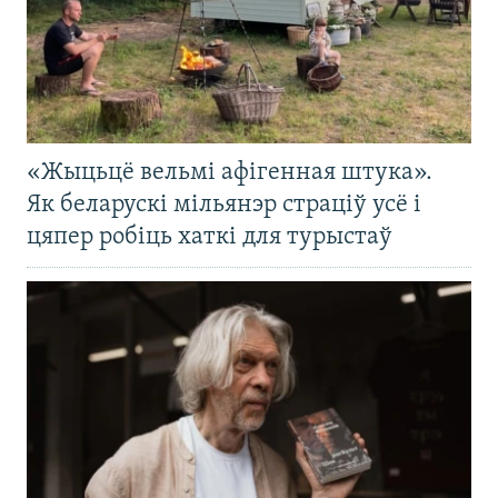
«Жыцьцё вельмі афігенная штука».
Як беларускі мільянэр страціў усё і
цяпер робіць хаткі для турыстаў