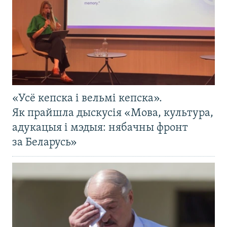
«Усё кепска і вельмі кепска».
Як прайшла дыскусія «Мова, культура,
адукацыя і мэдыя: нябачны фронт
за Беларусь»