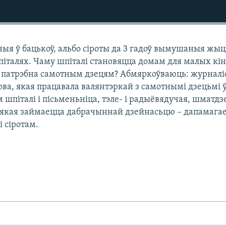
ныя ў бацькоў, альбо сіроты да 3 гадоў вымушаныя жыц
шпіталях. Чаму шпіталі становяцца домам для малых кі
 патрэбна самотным дзецям? Абмяркоўваюць: журналі
ва, якая працавала валянтэркай з самотнымі дзецьмі 
шпіталі і пісьменьніца, тэле- і радыёвядучая, шматдз
, якая займаецца дабрачыннай дзейнасьцю – дапамага
 сіротам.