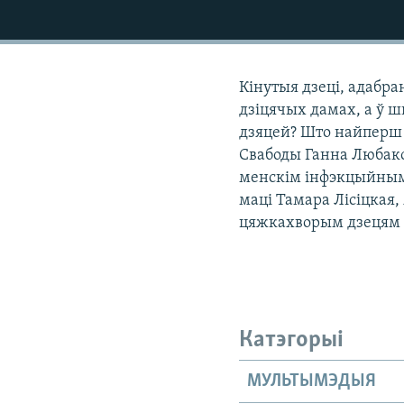
КАЛЯНДАР
НА ХВАЛЯХ СВАБОДЫ
Кінутыя дзеці, адабра
дзіцячых дамах, а ў 
дзяцей? Што найперш
Свабоды Ганна Любако
менскім інфэкцыйным 
маці Тамара Лісіцкая
цяжкахворым дзецям і
Катэгорыі
МУЛЬТЫМЭДЫЯ