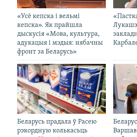
«Усё кепска і вельмі
«Пастка
кепска». Як прайшла
Лукашэ
дыскусія «Мова, культура,
закладн
адукацыя і мэдыя: нябачны
Карбал
фронт за Беларусь»
Беларусь прадала ў Расею
Беларус
рэкордную колькасьць
Варшав