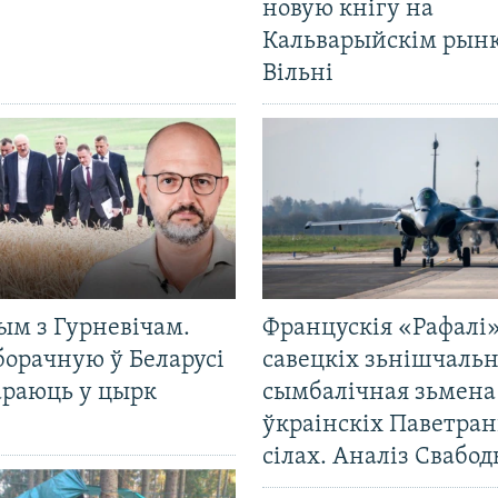
новую кнігу на
Кальварыйскім рынк
Вільні
ым з Гурневічам.
Францускія «Рафалі»
борачную ў Беларусі
савецкіх зьнішчаль
араюць у цырк
сымбалічная зьмена
ўкраінскіх Паветра
сілах. Аналіз Свабо