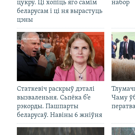
цукру. Ці хопіць яго самім
набор
беларусам і ці ня вырастуць
цэны
Статкевіч раскрыў дэталі
Тлумач
вызваленьня. Сьпёка б’е
Чаму ў
рэкорды. Пашпарты
ператв
беларусаў. Навіны 6 жніўня