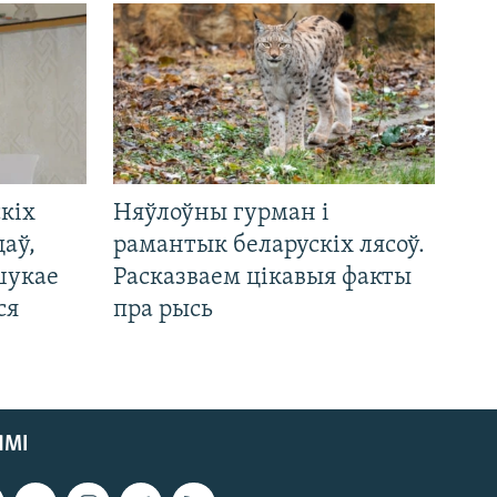
кіх
Няўлоўны гурман і
цаў,
рамантык беларускіх лясоў.
шукае
Расказваем цікавыя факты
ся
пра рысь
ЯМІ