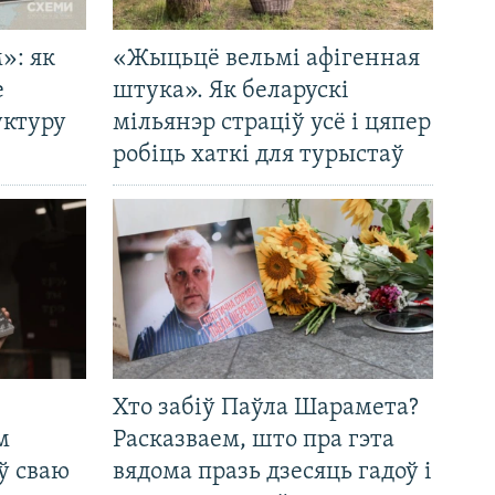
»: як
«Жыцьцё вельмі афігенная
е
штука». Як беларускі
уктуру
мільянэр страціў усё і цяпер
робіць хаткі для турыстаў
Хто забіў Паўла Шарамета?
м
Расказваем, што пра гэта
ў сваю
вядома празь дзесяць гадоў і