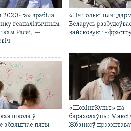
 2020-га» зрабіла
«Ня толькі пляцдарм
нку геапалітычным
Беларусь разбудоўва
ікам Расеі, —
вайсковую інфрастр
евіч
«ШокінгКульт» на
кая школа ў
барахолаўцы: Максі
е абвяшчае пяты
Жбанкоў прэзэнтава