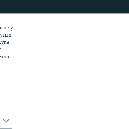
ь не ў
нутых
стка
ў
етная
е