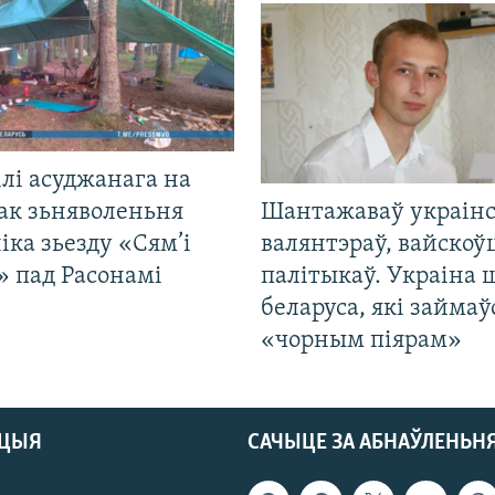
лі асуджанага на
ак зьняволеньня
Шантажаваў украінс
іка зьезду «Сям’і
валянтэраў, вайскоў
» пад Расонамі
палітыкаў. Украіна 
беларуса, які займаў
«чорным піярам»
АЦЫЯ
САЧЫЦЕ ЗА АБНАЎЛЕНЬН