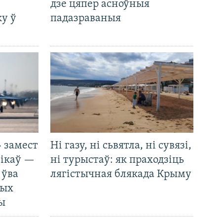
дзе цяпер асноўныя
у ў
падазраваныя
 замест
Ні газу, ні сьвятла, ні сувязі,
нікаў —
ні турыстаў: як праходзіць
 ўва
лягістычная блякада Крыму
ных
ды