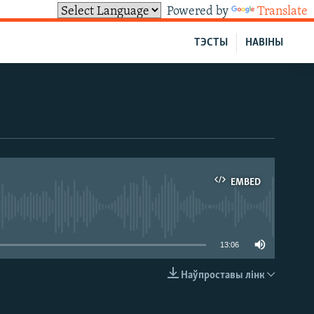
Powered by
Translate
ТЭСТЫ
НАВІНЫ
EMBED
able
13:06
Наўпроставы лінк
EMBED