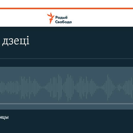
дзеці
No media source currently avail
енцы