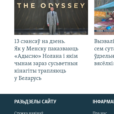
13 сэансаў на дзень.
Вызвалі
Як у Менску паказваюць
сем сут
«Адысэю» Нолана і якім
ўдзельн
чынам зараз сусьветныя
вясёлкі
кінагіты трапляюць
у Беларусь
РАЗЬДЗЕЛЫ САЙТУ
ІНФАРМ
Стужка навінаў
Пра нас