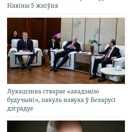
Навіны 5 жніўня
Лукашэнка стварае «акадэмію
будучыні», пакуль навука ў Беларусі
дэградуе