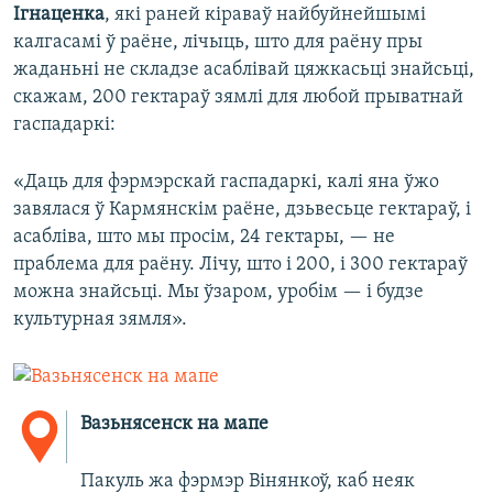
Ігнаценка
, які раней кіраваў найбуйнейшымі
калгасамі ў раёне, лічыць, што для раёну пры
жаданьні не складзе асаблівай цяжкасьці знайсьці,
скажам, 200 гектараў зямлі для любой прыватнай
гаспадаркі:
«Даць для фэрмэрскай гаспадаркі, калі яна ўжо
завялася ў Кармянскім раёне, дзьвесьце гектараў, і
асабліва, што мы просім, 24 гектары, — не
праблема для раёну. Лічу, што і 200, і 300 гектараў
можна знайсьці. Мы ўзаром, уробім — і будзе
культурная зямля».
Вазьнясенск на мапе
Пакуль жа фэрмэр Вінянкоў, каб неяк