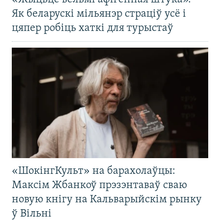
Як беларускі мільянэр страціў усё і
цяпер робіць хаткі для турыстаў
«ШокінгКульт» на барахолаўцы:
Максім Жбанкоў прэзэнтаваў сваю
новую кнігу на Кальварыйскім рынку
ў Вільні