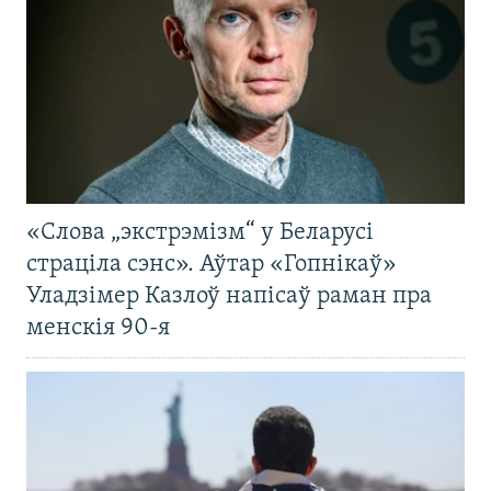
«Слова „экстрэмізм“ у Беларусі
страціла сэнс». Аўтар «Гопнікаў»
Уладзімер Казлоў напісаў раман пра
менскія 90-я