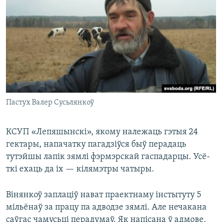
Пастух Валер Сусьлянкоў
КСУП «Лепяшынскі», якому належаць гэтыя 24
гектары, напачатку пагадзіўся быў перадаць
тутэйшы лапік зямлі фэрмэрскай гаспадарцы. Усё-
ткі ехаць да іх — кілямэтры чатыры.
Вінянкоў заплаціў нават праектнаму інстытуту 5
мільёнаў за працу па адводзе зямлі. Але нечакана
саўгас чамусьці перадумаў. Як напісана ў адмове,