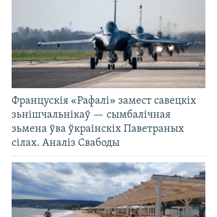
Францускія «Рафалі» замест савецкіх
зьнішчальнікаў — сымбалічная
зьмена ўва ўкраінскіх Паветраных
сілах. Аналіз Свабоды