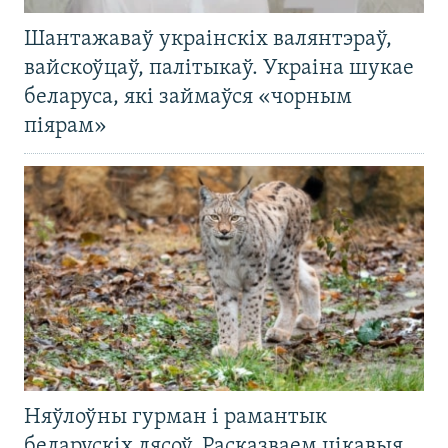
Шантажаваў украінскіх валянтэраў,
вайскоўцаў, палітыкаў. Украіна шукае
беларуса, які займаўся «чорным
піярам»
Няўлоўны гурман і рамантык
беларускіх лясоў. Расказваем цікавыя