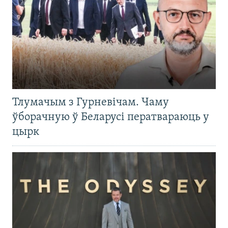
Тлумачым з Гурневічам. Чаму
ўборачную ў Беларусі ператвараюць у
цырк