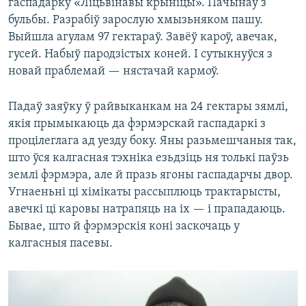
гаспадарку «Ліцьвінавы крыніцы». Пачынаў з
бульбы. Разрабіў зарослую хмызьняком пашу.
Выйшла агулам 97 гектараў. Завёў кароў, авечак,
гусей. Набыў пародзістых коней. І сутыкнуўся з
новай праблемай — нястачай кармоў.
Падаў заяўку ў райвыканкам на 24 гектары зямлі,
якія прымыкаюць да фэрмэрскай гаспадаркі з
процілеглага ад уезду боку. Яны разьмешчаныя так,
што ўся калгасная тэхніка езьдзіць ня толькі паўзь
землі фэрмэра, але й празь ягоны гаспадарчы двор.
Угнаеньні ці хімікаты рассыплюць трактарысты,
авечкі ці каровы натрапяць на іх — і прападаюць.
Бывае, што й фэрмэрскія коні заскочаць у
калгасныя пасевы.