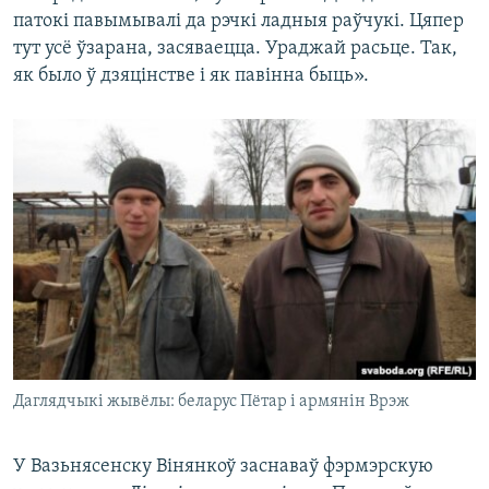
патокі павымывалі да рэчкі ладныя раўчукі. Цяпер
тут усё ўзарана, засяваецца. Ураджай расьце. Так,
як было ў дзяцінстве і як павінна быць».
Даглядчыкі жывёлы: беларус Пётар і армянін Врэж
У Вазьнясенску Вінянкоў заснаваў фэрмэрскую