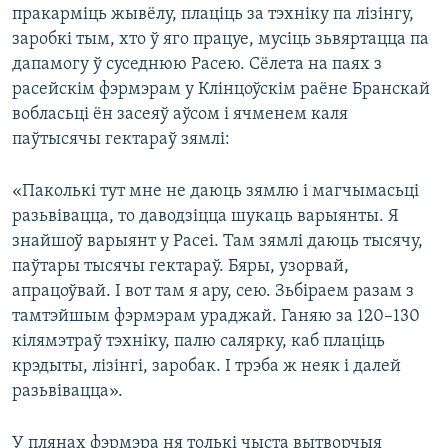
пракарміць жывёлу, плаціць за тэхніку па лізінгу,
заробкі тым, хто ў яго працуе, мусіць зьвяртацца па
дапамогу ў суседнюю Расею. Сёлета на паях з
расейскім фэрмэрам у Клінцоўскім раёне Бранскай
вобласьці ён засеяў аўсом і ячменем каля
паўтысячы гектараў зямлі:
«Паколькі тут мне не даюць зямлю і магчымасьці
разьвівацца, то даводзіцца шукаць варыянты. Я
знайшоў варыянт у Расеі. Там зямлі даюць тысячу,
паўтары тысячы гектараў. Бяры, узорвай,
апрацоўвай. І вот там я ару, сею. Зьбіраем разам з
тамтэйшым фэрмэрам ураджай. Ганяю за 120–130
кілямэтраў тэхніку, палю салярку, каб плаціць
крэдыты, лізінгі, заробак. І трэба ж неяк і далей
разьвівацца».
У плянах фэрмэра ня толькі чыста вытворчыя