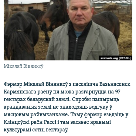
КУЛЬТУРА
МОВА
КАЛЯНДАР
НА ХВАЛЯХ СВАБОДЫ
Мікалай Вінянкоў
Фэрмэр Мікалай Вінянкоў з паселішча Вазьнясенск
Кармянскага раёну ня можа разгарнуцца на 97
гектарах беларускай зямлі. Спробы пашырыць
арандаваныя землі не знаходзяць водгуку ў
мясцовым райвыканкаме. Таму фэрмэр езьдзіць у
Клінцоўскі раён Расеі і там засявае яравымі
культурамі сотні гектараў.