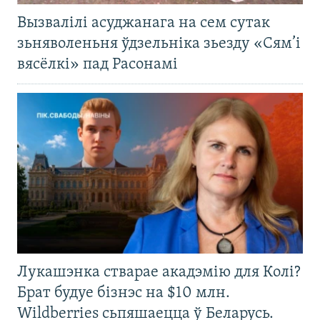
Вызвалілі асуджанага на сем сутак
зьняволеньня ўдзельніка зьезду «Сям’і
вясёлкі» пад Расонамі
Лукашэнка стварае акадэмію для Колі?
Брат будуе бізнэс на $10 млн.
Wildberries сьпяшаецца ў Беларусь.