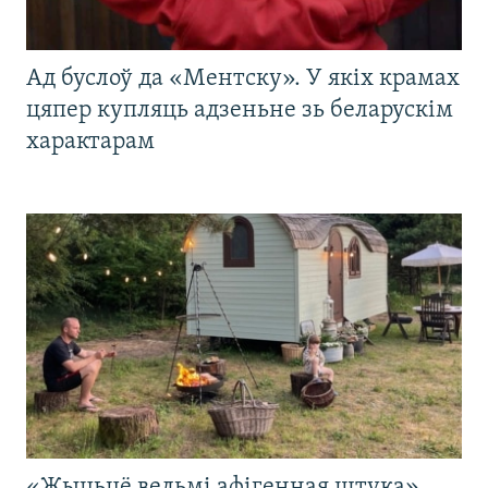
Ад буслоў да «Ментску». У якіх крамах
цяпер купляць адзеньне зь беларускім
характарам
«Жыцьцё вельмі афігенная штука».