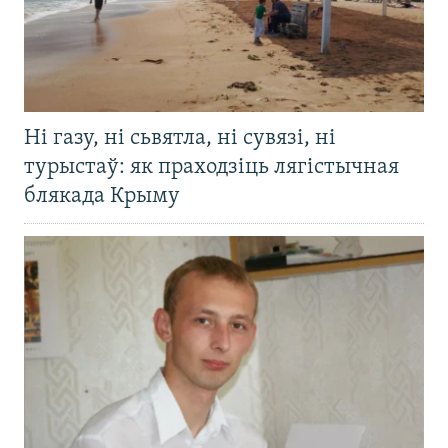
Ні газу, ні сьвятла, ні сувязі, ні
турыстаў: як праходзіць лягістычная
блякада Крыму