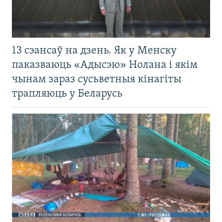
13 сэансаў на дзень. Як у Менску
паказваюць «Адысэю» Нолана і якім
чынам зараз сусьветныя кінагіты
трапляюць у Беларусь