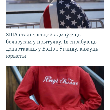
ЗША сталі часьцей адмаўляць
беларусам у прытулку. Іх спрабуюць
дэпартаваць у Бэліз і Ўганду, кажуць
юрысты