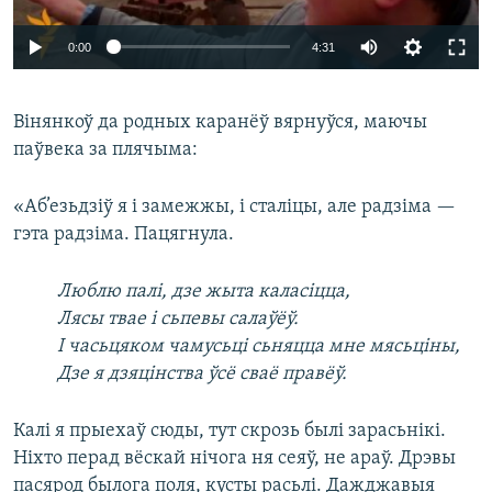
0:00
4:31
Вінянкоў да родных каранёў вярнуўся, маючы
паўвека за плячыма:
«Аб’езьдзіў я і замежжы, і сталіцы, але радзіма —
гэта радзіма. Пацягнула.
Люблю палі, дзе жыта каласіцца,
Лясы твае і сьпевы салаўёў.
І часьцяком чамусьці сьняцца мне мясьціны,
Дзе я дзяцінства ўсё сваё правёў.
Калі я прыехаў сюды, тут скрозь былі зарасьнікі.
Ніхто перад вёскай нічога ня сеяў, не араў. Дрэвы
пасярод былога поля, кусты расьлі. Дажджавыя