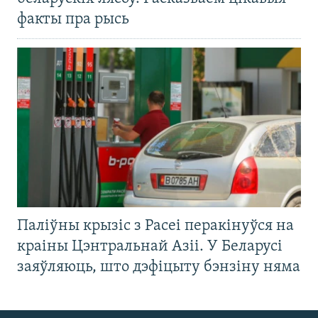
факты пра рысь
Паліўны крызіс з Расеі перакінуўся на
краіны Цэнтральнай Азіі. У Беларусі
заяўляюць, што дэфіцыту бэнзіну няма