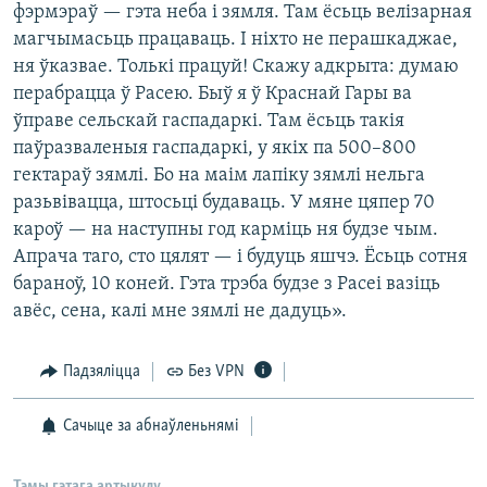
фэрмэраў — гэта неба і зямля. Там ёсьць велізарная
магчымасьць працаваць. І ніхто не перашкаджае,
ня ўказвае. Толькі працуй! Скажу адкрыта: думаю
перабрацца ў Расею. Быў я ў Краснай Гары ва
ўправе сельскай гаспадаркі. Там ёсьць такія
паўразваленыя гаспадаркі, у якіх па 500–800
гектараў зямлі. Бо на маім лапіку зямлі нельга
разьвівацца, штосьці будаваць. У мяне цяпер 70
кароў — на наступны год карміць ня будзе чым.
Апрача таго, сто цялят — і будуць яшчэ. Ёсьць сотня
бараноў, 10 коней. Гэта трэба будзе з Расеі вазіць
авёс, сена, калі мне зямлі не дадуць».
Падзяліцца
Без VPN
Сачыце за абнаўленьнямі
Тэмы гэтага артыкулу