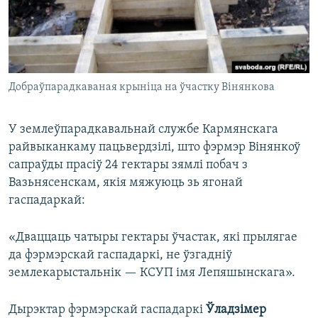
Добраўпарадкаваная крыніца на ўчастку Вінянкова
У землеўпарадкавальнай службе Кармянскага
райвыканкаму пацьвердзілі, што фэрмэр Вінянкоў
сапраўды прасіў 24 гектары зямлі побач з
Вазьнясенскам, якія мяжуюць зь ягонай
гаспадаркай:
«Дваццаць чатыры гектары ўчастак, які прылягае
да фэрмэрскай гаспадаркі, не ўзгадніў
землекарыстальнік — КСУП імя Лепяшынскага».
Дырэктар фэрмэрскай гаспадаркі
Ўладзімер