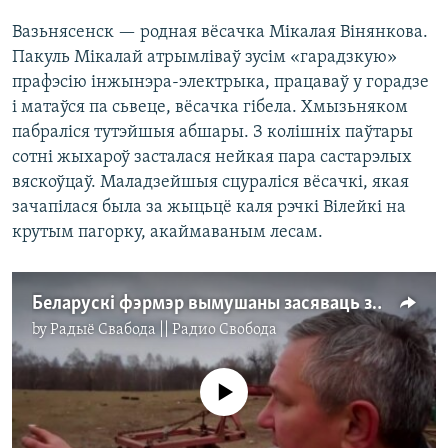
Вазьнясенск — родная вёсачка Мікалая Вінянкова.
Пакуль Мікалай атрымліваў зусім «гарадзкую»
прафэсію інжынэра-электрыка, працаваў у горадзе
і матаўся па сьвеце, вёсачка гібела. Хмызьняком
пабраліся тутэйшыя абшары. З колішніх паўтары
сотні жыхароў засталася нейкая пара састарэлых
вяскоўцаў. Маладзейшыя сцураліся вёсачкі, якая
зачапілася была за жыцьцё каля рэчкі Вілейкі на
крутым пагорку, акаймаваным лесам.
Беларускі фэрмэр вымушаны засяваць зямлю ў Расеі
by
Радыё Свабода || Радио Свобода
No media source currently available