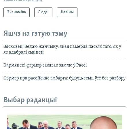
Эканоміка
Людзі
Навіны
Яшчэ на гэтую тэму
Вясковец: Ведаю жанчыну, якая памерла пасьля таго, як у
яе адабралі сьвіней
Кармянскі фэрмэр засявае зямлю ў Расеі
Фэрмэр пра расейскае эмбарга: будуць есьці ўсё без разбору
Выбар рэдакцыі