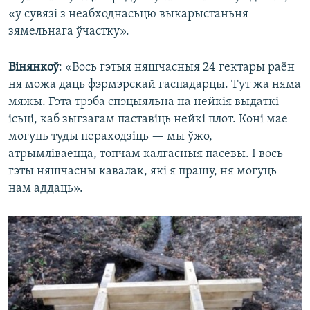
«у сувязі з неабходнасьцю выкарыстаньня
зямельнага ўчастку».
Вінянкоў
: «Вось гэтыя няшчасныя 24 гектары раён
ня можа даць фэрмэрскай гаспадарцы. Тут жа няма
мяжы. Гэта трэба спэцыяльна на нейкія выдаткі
ісьці, каб зыгзагам паставіць нейкі плот. Коні мае
могуць туды пераходзіць — мы ўжо,
атрымліваецца, топчам калгасныя пасевы. І вось
гэты няшчасны кавалак, які я прашу, ня могуць
нам аддаць».