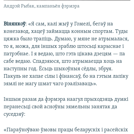
Андрэй Рыбак, кампаньён фэрмэра
Вінянкоў
: «Я сам, калі жыў у Гомелі, бегаў на
конезавод, хацеў займацца конным спортам. Туды
цяжка было трапіць. Думаю, у мяне не атрымалася,
то я, можа, для іншых зраблю штосьці карыснае і
патрэбнае. І я ведаю, што гэта цікава дзецям — па
сабе ведаю. Спадзяюся, што атрымаецца хоць на
наступны год. Ёсьць шыкоўныя сёдлы, збруя.
Пакуль не хапае сілы і фінансаў, бо на гэтым лапіку
зямлі не магу шмат чаго рэалізаваць».
Іншым разам да фэрмэра наагул прыходзяць думкі
перанесьці свой асноўны зямельны занятак да
суседзяў:
«Параўноўваю ўмовы працы беларускіх і расейскіх