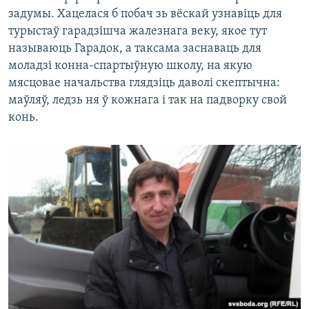
задумы. Хацелася б побач зь вёскай узнавіць для
турыстаў гарадзішча жалезнага веку, якое тут
называюць Гарадок, а таксама заснаваць для
моладзі конна-спартыўную школу, на якую
мясцовае начальства глядзіць даволі скептычна:
маўляў, ледзь ня ў кожнага і так на падворку свой
конь.