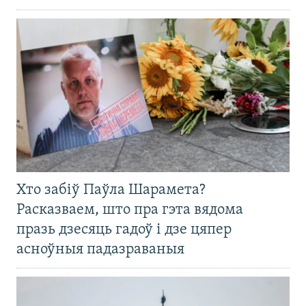
Хто забіў Паўла Шарамета?
Расказваем, што пра гэта вядома
празь дзесяць гадоў і дзе цяпер
асноўныя падазраваныя