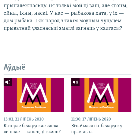
прыналежнасьць: ня толькі мой ці ваш, але ягоны,
ейны, іхны, наскі. У нас — рыбакова хата, у іх —
дом рыбака. І як народ з такім моўным чуцьцём
прыватнай уласнасьці змаглі загнаць у калгасы?
Аўдыё
13:02, 21 ЛІПЕНЬ 2020
11:30, 17 ЛІПЕНЬ 2020
Каторае беларускае слова
Вітаймася па-беларуску
лепшае — капец ці гамон?
правільна