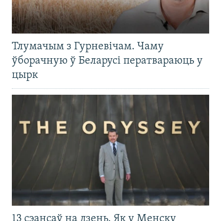
Тлумачым з Гурневічам. Чаму
ўборачную ў Беларусі ператвараюць у
цырк
13 сэансаў на дзень. Як у Менску