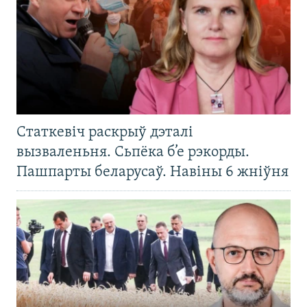
Статкевіч раскрыў дэталі
вызваленьня. Сьпёка б’е рэкорды.
Пашпарты беларусаў. Навіны 6 жніўня