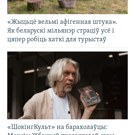
«Жыцьцё вельмі афігенная штука».
Як беларускі мільянэр страціў усё і
цяпер робіць хаткі для турыстаў
«ШокінгКульт» на барахолаўцы: