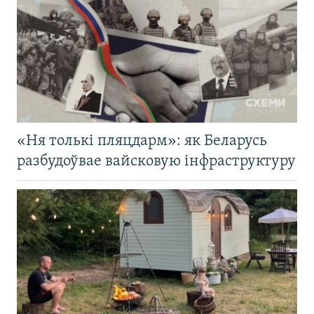
«Ня толькі пляцдарм»: як Беларусь
разбудоўвае вайсковую інфраструктуру