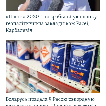
«Пастка 2020-га» зрабіла Лукашэнку
геапалітычным закладнікам Расеі, —
Карбалевіч
Беларусь прадала ў Расею рэкордную