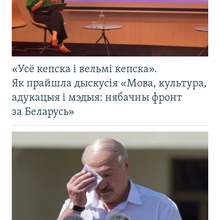
«Усё кепска і вельмі кепска».
Як прайшла дыскусія «Мова, культура,
адукацыя і мэдыя: нябачны фронт
за Беларусь»