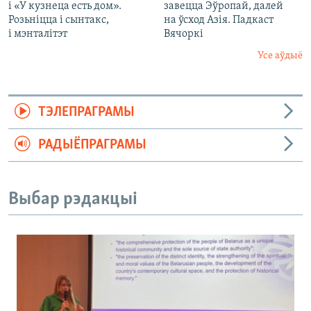
і «У кузнеца есть дом».
завецца Эўропай, далей
Розьніцца і сынтакс,
на ўсход Азія. Падкаст
і мэнталітэт
Вячоркі
Усе аўдыё
ТЭЛЕПРАГРАМЫ
РАДЫЁПРАГРАМЫ
Выбар рэдакцыі