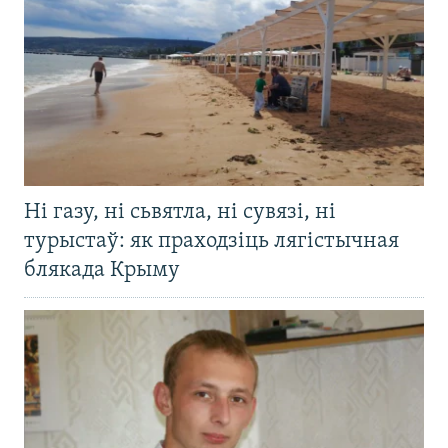
Ні газу, ні сьвятла, ні сувязі, ні
турыстаў: як праходзіць лягістычная
блякада Крыму