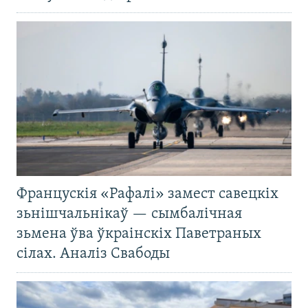
Францускія «Рафалі» замест савецкіх
зьнішчальнікаў — сымбалічная
зьмена ўва ўкраінскіх Паветраных
сілах. Аналіз Свабоды