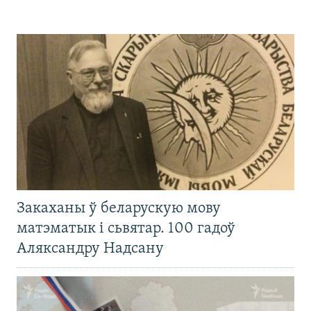
Закаханы ў беларускую мову
матэматык і сьвятар. 100 гадоў
Аляксандру Надсану