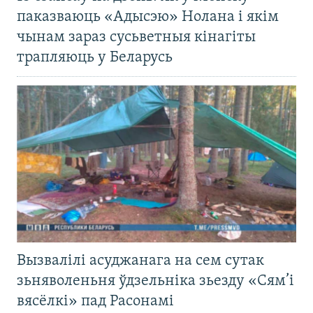
паказваюць «Адысэю» Нолана і якім
чынам зараз сусьветныя кінагіты
трапляюць у Беларусь
Вызвалілі асуджанага на сем сутак
зьняволеньня ўдзельніка зьезду «Сям’і
вясёлкі» пад Расонамі