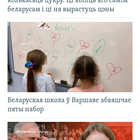
колькасьць цукру. Ці хопіць яго самім
беларусам і ці ня вырастуць цэны
Беларуская школа ў Варшаве абвяшчае
пяты набор