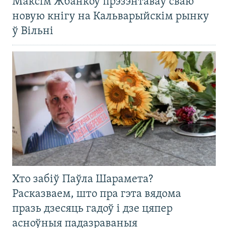
Максім Жбанкоў прэзэнтаваў сваю
новую кнігу на Кальварыйскім рынку
ў Вільні
Хто забіў Паўла Шарамета?
Расказваем, што пра гэта вядома
празь дзесяць гадоў і дзе цяпер
асноўныя падазраваныя