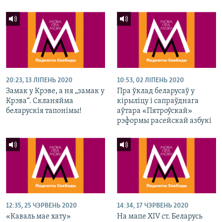
20:23, 13 ЛІПЕНЬ 2020
10:53, 02 ЛІПЕНЬ 2020
Замак у Крэве, а ня „замак у
Пра ўклад беларусаў у
Крэва“. Скланяйма
кірыліцу і сапраўднага
беларускія тапонімы!
аўтара «Пятроўскай»
рэформы расейскай азбукі
12:35, 25 ЧЭРВЕНЬ 2020
14:34, 17 ЧЭРВЕНЬ 2020
«Каваль мае хату»
На мапе XIV ст. Беларусь