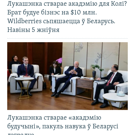
Лукашэнка стварае акадэмію для Колі?
Брат будуе бізнэс на $10 млн.
Wildberries сьпяшаецца ў Беларусь.
Навіны 5 жніўня
Лукашэнка стварае «акадэмію
будучыні», пакуль навука ў Беларусі