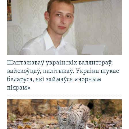
Шантажаваў украінскіх валянтэраў,
вайскоўцаў, палітыкаў. Украіна шукае
беларуса, які займаўся «чорным
піярам»