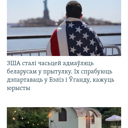
ЗША сталі часьцей адмаўляць
беларусам у прытулку. Іх спрабуюць
дэпартаваць у Бэліз і Ўганду, кажуць
юрысты