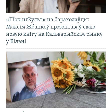
«ШокінгКульт» на барахолаўцы:
Максім Жбанкоў прэзэнтаваў сваю
новую кнігу на Кальварыйскім рынку
ў Вільні