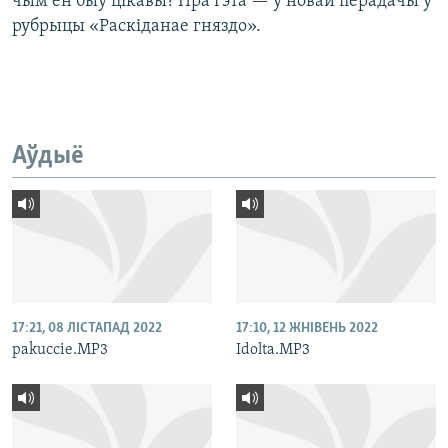
чым ён быў цікавы? Пра гэта — у новай перадачы ў
рубрыцы «Раскіданае гняздо».
Аўдыё
17:21, 08 ЛІСТАПАД 2022
17:10, 12 ЖНІВЕНЬ 2022
pakuccie.MP3
Idolta.MP3