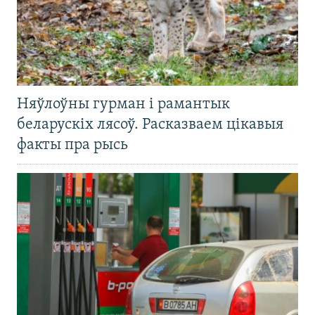
Няўлоўны гурман і рамантык
беларускіх лясоў. Расказваем цікавыя
факты пра рысь