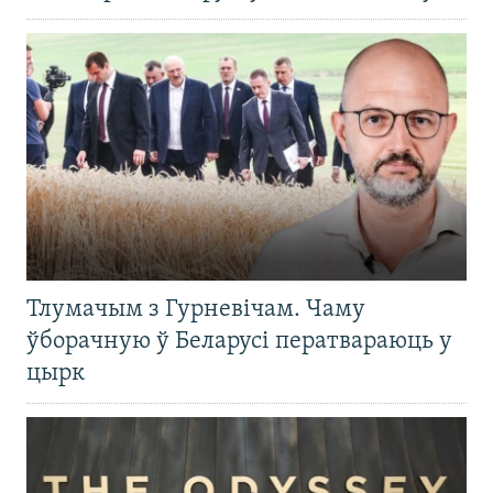
Тлумачым з Гурневічам. Чаму
ўборачную ў Беларусі ператвараюць у
цырк