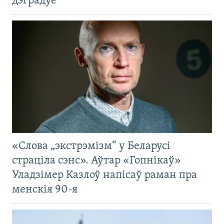
дэградуе
«Слова „экстрэмізм“ у Беларусі
страціла сэнс». Аўтар «Гопнікаў»
Уладзімер Казлоў напісаў раман пра
менскія 90-я