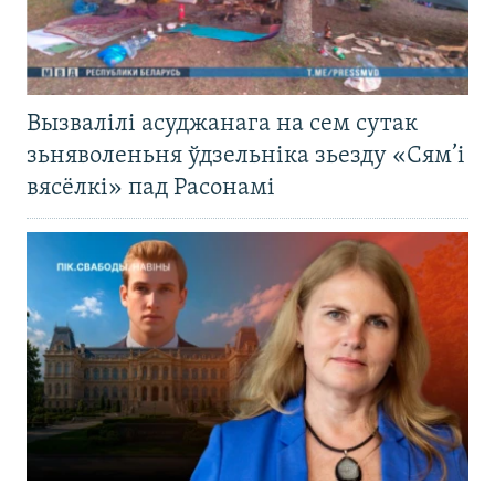
Вызвалілі асуджанага на сем сутак
зьняволеньня ўдзельніка зьезду «Сям’і
вясёлкі» пад Расонамі