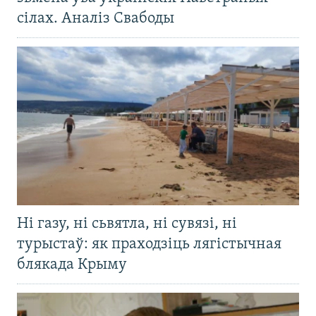
сілах. Аналіз Свабоды
Ні газу, ні сьвятла, ні сувязі, ні
турыстаў: як праходзіць лягістычная
блякада Крыму