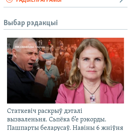
РАДЫЁПРАГРАМЫ
Выбар рэдакцыі
Статкевіч раскрыў дэталі
вызваленьня. Сьпёка б’е рэкорды.
Пашпарты беларусаў. Навіны 6 жніўня