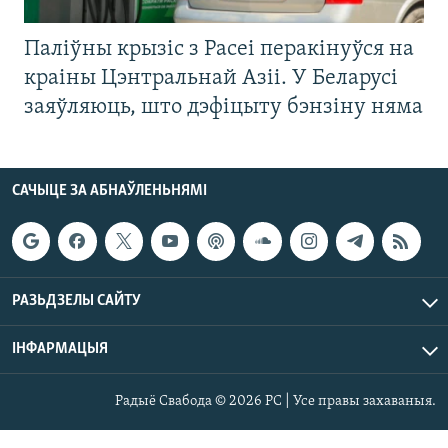
Паліўны крызіс з Расеі перакінуўся на
краіны Цэнтральнай Азіі. У Беларусі
заяўляюць, што дэфіцыту бэнзіну няма
САЧЫЦЕ ЗА АБНАЎЛЕНЬНЯМІ
РАЗЬДЗЕЛЫ САЙТУ
ІНФАРМАЦЫЯ
Радыё Свабода © 2026 РС | Усе правы захаваныя.