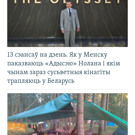
13 сэансаў на дзень. Як у Менску
паказваюць «Адысэю» Нолана і якім
чынам зараз сусьветныя кінагіты
трапляюць у Беларусь