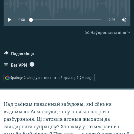
КУЛЬТУРА
МОВА
No media source currently available
КАЛЯНДАР
НА ХВАЛЯХ СВАБОДЫ
0:00
12:26
Наўпроставы лінк
Падзяліцца
Без VPN
Зрабіце Свабоду прыярытэтнай крыніцай ў Google
Над раёнам паваеннай забудовы, які сёньня
вядомы як Асмалоўка, зноў навісла пагроза
разбурэньня. Ці гатовыя ягоныя жыхары да
салідарнага супраціву? Хто жыў у гэтым раёне і