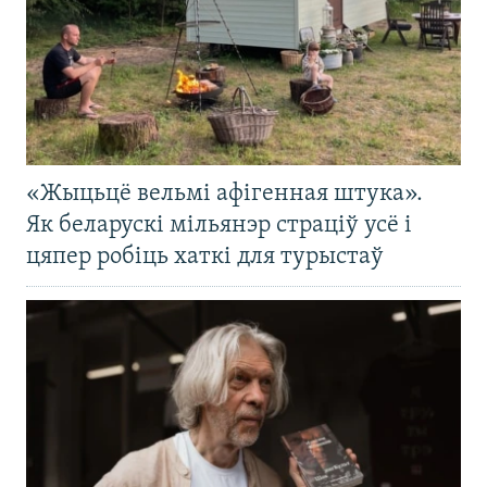
«Жыцьцё вельмі афігенная штука».
Як беларускі мільянэр страціў усё і
цяпер робіць хаткі для турыстаў