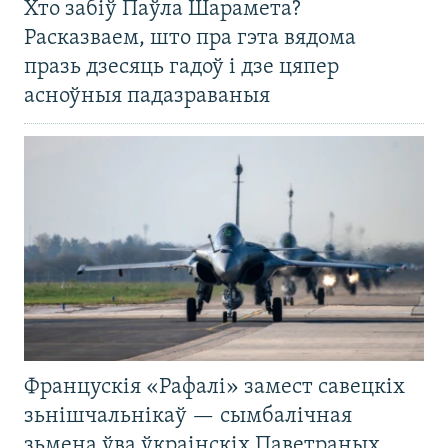
Хто забіў Паўла Шарамета?
Расказваем, што пра гэта вядома
празь дзесяць гадоў і дзе цяпер
асноўныя падазраваныя
Францускія «Рафалі» замест савецкіх
зьнішчальнікаў — сымбалічная
зьмена ўва ўкраінскіх Паветраных