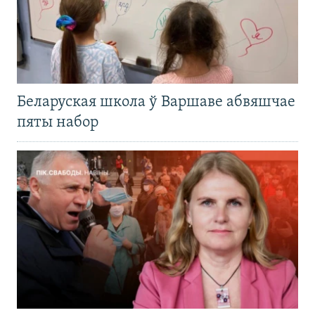
Беларуская школа ў Варшаве абвяшчае
пяты набор