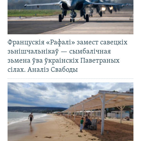
Францускія «Рафалі» замест савецкіх
зьнішчальнікаў — сымбалічная
зьмена ўва ўкраінскіх Паветраных
сілах. Аналіз Свабоды