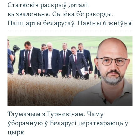
Статкевіч раскрыў дэталі
вызваленьня. Сьпёка б’е рэкорды.
Пашпарты беларусаў. Навіны 6 жніўня
Тлумачым з Гурневічам. Чаму
ўборачную ў Беларусі ператвараюць у
цырк