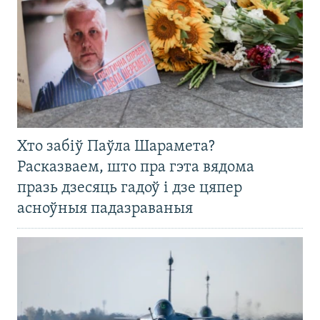
Хто забіў Паўла Шарамета?
Расказваем, што пра гэта вядома
празь дзесяць гадоў і дзе цяпер
асноўныя падазраваныя