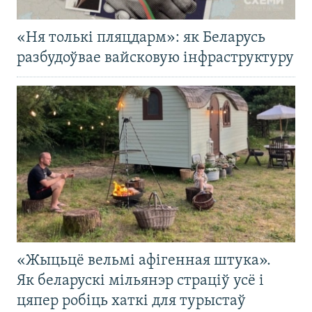
«Ня толькі пляцдарм»: як Беларусь
разбудоўвае вайсковую інфраструктуру
«Жыцьцё вельмі афігенная штука».
Як беларускі мільянэр страціў усё і
цяпер робіць хаткі для турыстаў