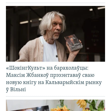
«ШокінгКульт» на барахолаўцы:
Максім Жбанкоў прэзэнтаваў сваю
новую кнігу на Кальварыйскім рынку
ў Вільні