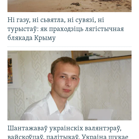
Ні газу, ні сьвятла, ні сувязі, ні
турыстаў: як праходзіць лягістычная
блякада Крыму
Шантажаваў украінскіх валянтэраў,
вайскоўцаў, палітыкаў. Украіна шукае