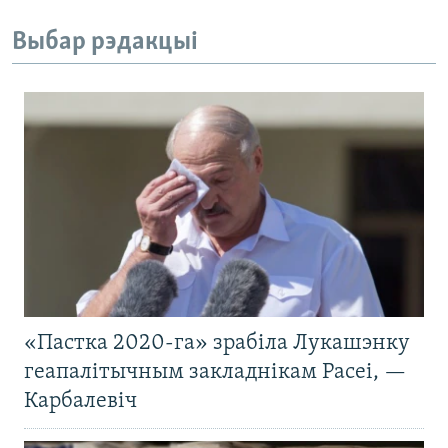
Выбар рэдакцыі
«Пастка 2020-га» зрабіла Лукашэнку
геапалітычным закладнікам Расеі, —
Карбалевіч