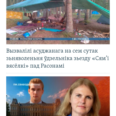
Вызвалілі асуджанага на сем сутак
зьняволеньня ўдзельніка зьезду «Сям’і
вясёлкі» пад Расонамі