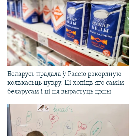
Беларусь прадала ў Расею рэкордную
колькасьць цукру. Ці хопіць яго самім
беларусам і ці ня вырастуць цэны