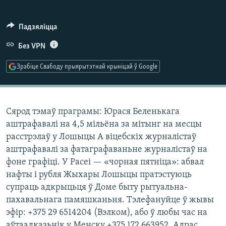
КУЛЬТУРА
МОВА
КАЛЯНДАР
НА ХВАЛЯХ СВАБОДЫ
Падзяліцца
Без VPN
Зрабіце Свабоду прыярытэтнай крыніцай ў Google
Сярод тэмаў праграмы: Юрася Беленькага
аштрафавалі на 4,5 мільёна за мітынг на месцы
расстрэлаў у Лошыцы А віцебскіх журналістаў
аштрафавалі за фатаграфаваньне журналістаў на
фоне графіці. У Расеі — «чорная пятніца»: абвал
нафты і рубля Жыхары Лошыцы пратэстуюць
супраць адкрыцьця ў Доме быту рытуальна-
пахавальнага памяшканьня. Тэлефануйце ў жывы
эфір: +375 29 6514204 (Вэлком), або ў любы час на
аўтаадказьнік у Менску +375 172 663952. Адрас