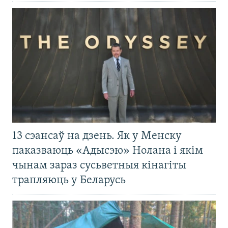
13 сэансаў на дзень. Як у Менску
паказваюць «Адысэю» Нолана і якім
чынам зараз сусьветныя кінагіты
трапляюць у Беларусь