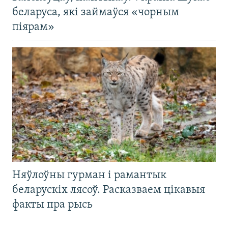
беларуса, які займаўся «чорным
піярам»
Няўлоўны гурман і рамантык
беларускіх лясоў. Расказваем цікавыя
факты пра рысь