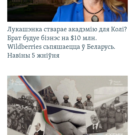
Лукашэнка стварае акадэмію для Колі?
Брат будуе бізнэс на $10 млн.
Wildberries сьпяшаецца ў Беларусь.
Навіны 5 жніўня