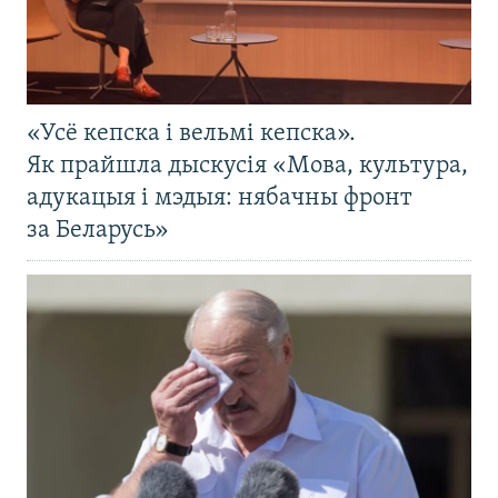
«Усё кепска і вельмі кепска».
Як прайшла дыскусія «Мова, культура,
адукацыя і мэдыя: нябачны фронт
за Беларусь»