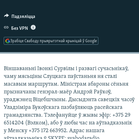
КУЛЬТУРА
МОВА
КАЛЯНДАР
НА ХВАЛЯХ СВАБОДЫ
Падзяліцца
Без VPN
Зрабіце Свабоду прыярытэтнай крыніцай ў Google
Віншаваньні Івонкі Сурвілы і развагі сучасьнікаў,
чаму мясьціны Слуцкага паўстаньня ня сталі
масавым маршрутам. Міністрам абароны сёньня
прызначаны генэрал-маёр Андрэй Раўкоў,
ураджэнец Віцебшчыны. Дысыдэнта савецкіх часоў
Уладзіміра Букоўскага пазбаўляюць расейскага
грамадзянства. Тэлефануйце ў жывы эфір: +375 29
6514204 (Вэлком), або ў любы час на аўтаадказьнік
у Менску +375 172 663952. Адрас нашага
аўтаадказьніка ў SKYPE: svabodaradio.