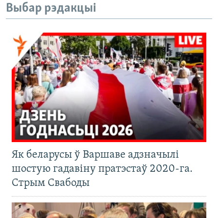
Выбар рэдакцыі
Як беларусы ў Варшаве адзначылі
шостую гадавіну пратэстаў 2020-га.
Стрым Свабоды