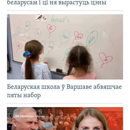
беларусам і ці ня вырастуць цэны
Беларуская школа ў Варшаве абвяшчае
пяты набор