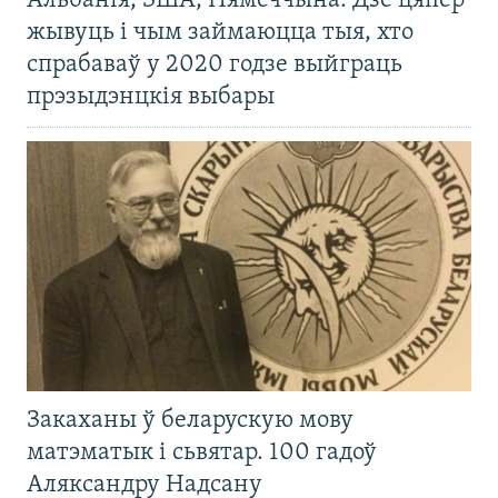
Альбанія, ЗША, Нямеччына. Дзе цяпер
жывуць і чым займаюцца тыя, хто
спрабаваў у 2020 годзе выйграць
прэзыдэнцкія выбары
Закаханы ў беларускую мову
матэматык і сьвятар. 100 гадоў
Аляксандру Надсану