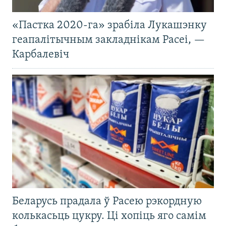
«Пастка 2020-га» зрабіла Лукашэнку
геапалітычным закладнікам Расеі, —
Карбалевіч
Беларусь прадала ў Расею рэкордную
колькасьць цукру. Ці хопіць яго самім