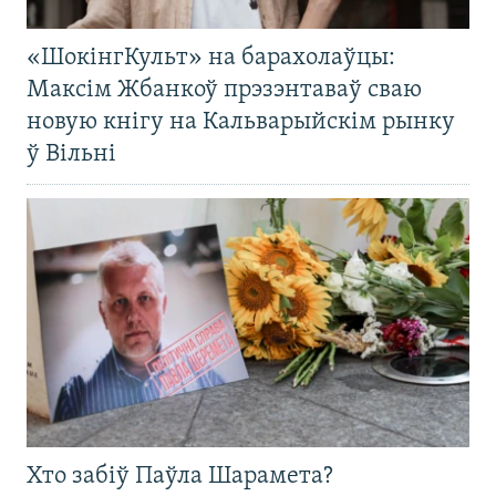
«ШокінгКульт» на барахолаўцы:
Максім Жбанкоў прэзэнтаваў сваю
новую кнігу на Кальварыйскім рынку
ў Вільні
Хто забіў Паўла Шарамета?