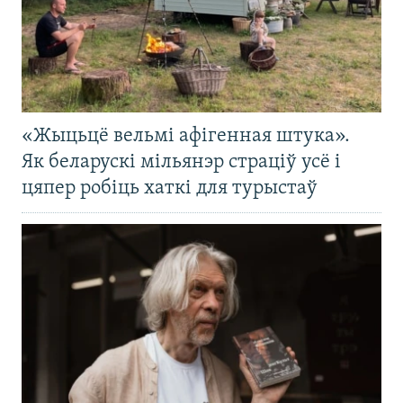
«Жыцьцё вельмі афігенная штука».
Як беларускі мільянэр страціў усё і
цяпер робіць хаткі для турыстаў