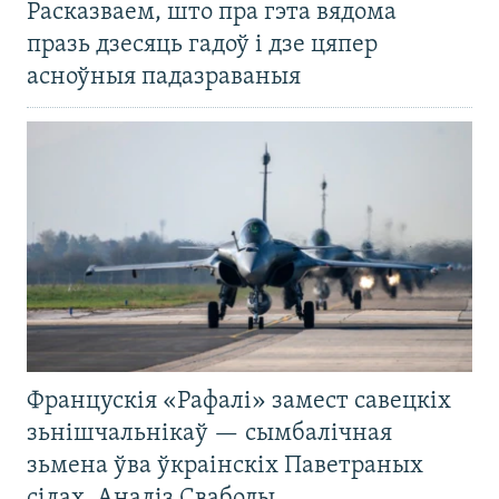
Расказваем, што пра гэта вядома
празь дзесяць гадоў і дзе цяпер
асноўныя падазраваныя
Францускія «Рафалі» замест савецкіх
зьнішчальнікаў — сымбалічная
зьмена ўва ўкраінскіх Паветраных
сілах. Аналіз Свабоды