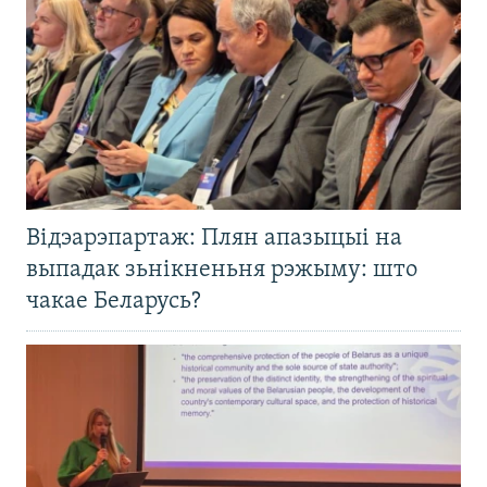
Відэарэпартаж: Плян апазыцыі на
выпадак зьнікненьня рэжыму: што
чакае Беларусь?