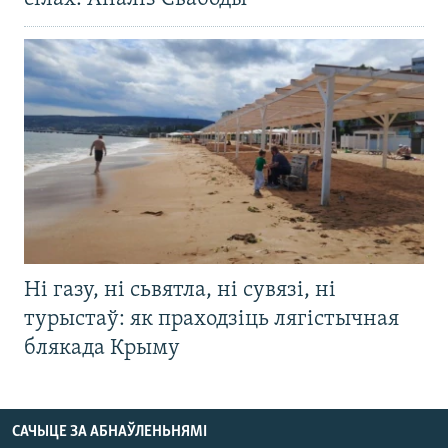
Ні газу, ні сьвятла, ні сувязі, ні
турыстаў: як праходзіць лягістычная
блякада Крыму
САЧЫЦЕ ЗА АБНАЎЛЕНЬНЯМІ