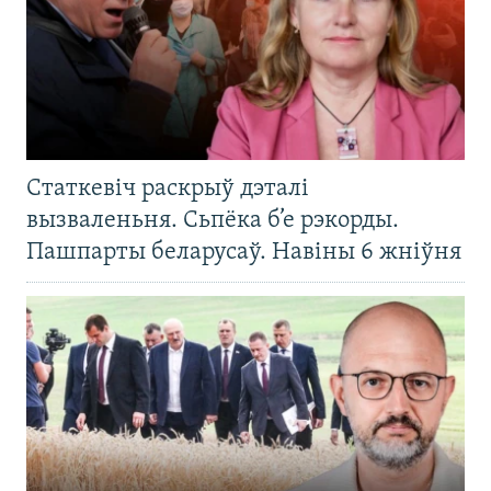
Статкевіч раскрыў дэталі
вызваленьня. Сьпёка б’е рэкорды.
Пашпарты беларусаў. Навіны 6 жніўня