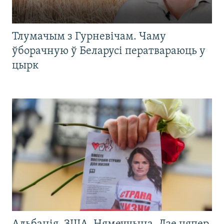
Тлумачым з Гурневічам. Чаму
ўборачную ў Беларусі ператвараюць у
цырк