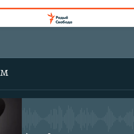
ем
No media source currently avail