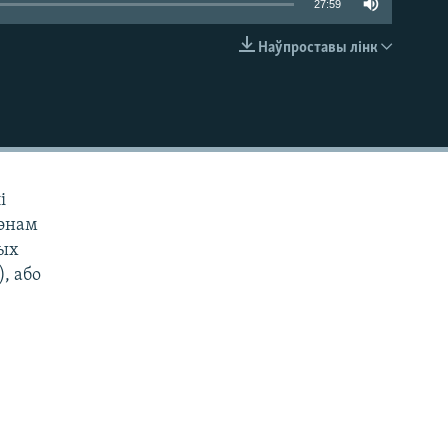
27:59
Наўпроставы лінк
EMBED
і
дэнам
тых
, або