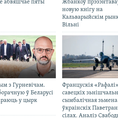
е абвяшчае пяты
Жбанкоў прэзэнтава
новую кнігу на
Кальварыйскім рынк
Вільні
ым з Гурневічам.
Францускія «Рафалі»
борачную ў Беларусі
савецкіх зьнішчаль
араюць у цырк
сымбалічная зьмена
ўкраінскіх Паветра
сілах. Аналіз Свабо