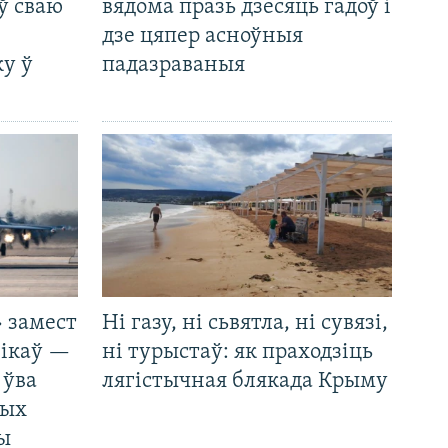
ў сваю
вядома празь дзесяць гадоў і
дзе цяпер асноўныя
у ў
падазраваныя
 замест
Ні газу, ні сьвятла, ні сувязі,
нікаў —
ні турыстаў: як праходзіць
 ўва
лягістычная блякада Крыму
ных
ды