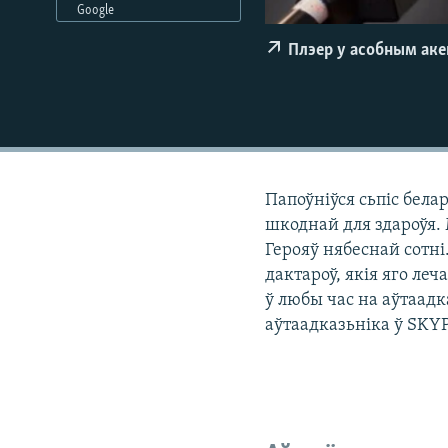
Google
КАЛЯНДАР
НА ХВАЛЯХ СВАБОДЫ
Плэер у асобным ак
Папоўніўся сьпіс бела
шкоднай для здароўя.
Герояў нябеснай сотні
дактароў, якія яго леч
ў любы час на аўтаадк
аўтаадказьніка ў SKYP