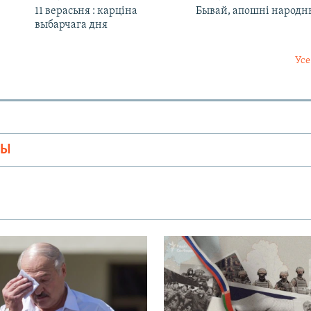
11 верасьня : карціна
Бывай, апошні народн
выбарчага дня
Усе
МЫ