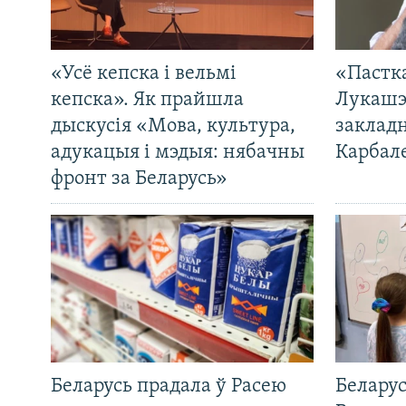
«Усё кепска і вельмі
«Пастка
кепска». Як прайшла
Лукашэ
дыскусія «Мова, культура,
закладн
адукацыя і мэдыя: нябачны
Карбал
фронт за Беларусь»
Беларусь прадала ў Расею
Беларус