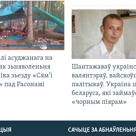
лі асуджанага на
ак зьняволеньня
Шантажаваў украінс
іка зьезду «Сям’і
валянтэраў, вайскоў
» пад Расонамі
палітыкаў. Украіна 
беларуса, які займаў
«чорным піярам»
АЦЫЯ
САЧЫЦЕ ЗА АБНАЎЛЕНЬН