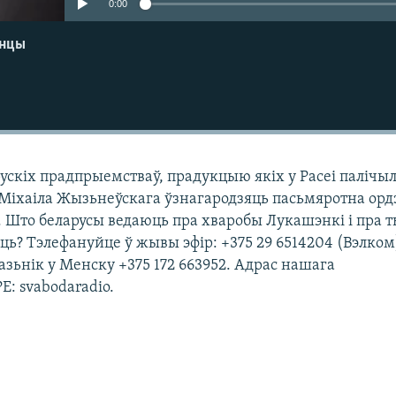
0:00
енцы
рускіх прадпрыемстваў, прадукцыю якіх у Расеі палічыл
 Міхаіла Жызьнеўскага ўзнагародзяць пасьмяротна ор
. Што беларусы ведаюць пра хваробы Лукашэнкі і пра 
аць? Тэлефануйце ў жывы эфір: +375 29 6514204 (Вэлком)
азьнік у Менску +375 172 663952. Адрас нашага
E: svabodaradio.