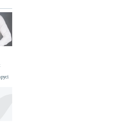
х
русі