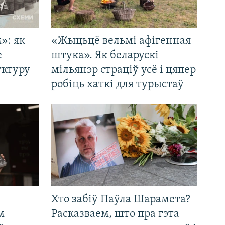
»: як
«Жыцьцё вельмі афігенная
е
штука». Як беларускі
уктуру
мільянэр страціў усё і цяпер
робіць хаткі для турыстаў
Хто забіў Паўла Шарамета?
м
Расказваем, што пра гэта