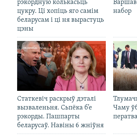
рэкордную колькасьць
Варшав
цукру. Ці хопіць яго самім
набор
беларусам і ці ня вырастуць
цэны
Статкевіч раскрыў дэталі
Тлумач
вызваленьня. Сьпёка б’е
Чаму ў
рэкорды. Пашпарты
ператв
беларусаў. Навіны 6 жніўня