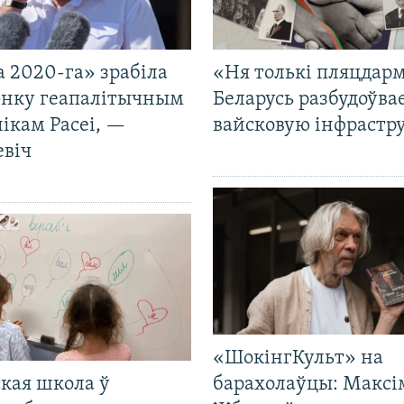
 2020-га» зрабіла
«Ня толькі пляцдарм
нку геапалітычным
Беларусь разбудоўва
ікам Расеі, —
вайсковую інфрастр
евіч
«ШокінгКульт» на
кая школа ў
барахолаўцы: Максі