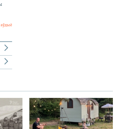
ы
 аўдыё