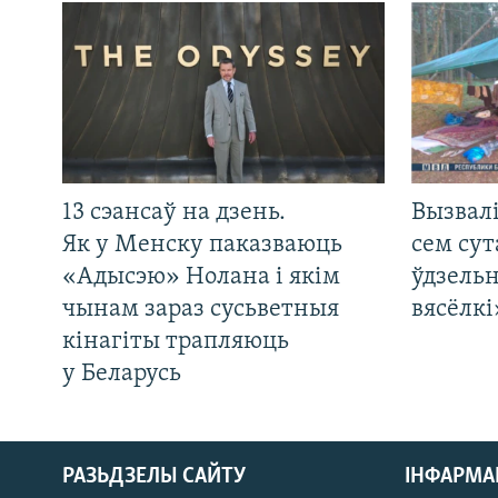
13 сэансаў на дзень.
Вызвалі
Як у Менску паказваюць
сем сут
«Адысэю» Нолана і якім
ўдзельн
чынам зараз сусьветныя
вясёлкі
кінагіты трапляюць
у Беларусь
РАЗЬДЗЕЛЫ САЙТУ
ІНФАРМ