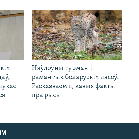
кіх
Няўлоўны гурман і
цаў,
рамантык беларускіх лясоў.
шукае
Расказваем цікавыя факты
ся
пра рысь
ЯМІ