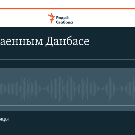
ваенным Данбасе
No media source currently avail
енцы