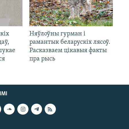
кіх
Няўлоўны гурман і
цаў,
рамантык беларускіх лясоў.
шукае
Расказваем цікавыя факты
ся
пра рысь
ЯМІ