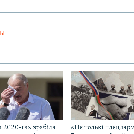
МЫ
 2020-га» зрабіла
«Ня толькі пляцдарм