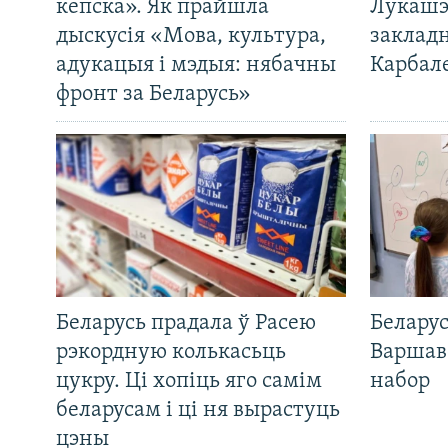
кепска». Як прайшла
Лукашэ
дыскусія «Мова, культура,
закладн
адукацыя і мэдыя: нябачны
Карбал
фронт за Беларусь»
Беларусь прадала ў Расею
Беларус
рэкордную колькасьць
Варшав
цукру. Ці хопіць яго самім
набор
беларусам і ці ня вырастуць
цэны