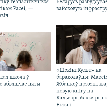
нку геапалітычным
Беларусь разбудоўва
ікам Расеі, —
вайсковую інфрастр
евіч
«ШокінгКульт» на
кая школа ў
барахолаўцы: Максі
е абвяшчае пяты
Жбанкоў прэзэнтава
новую кнігу на
Кальварыйскім рынк
Вільні