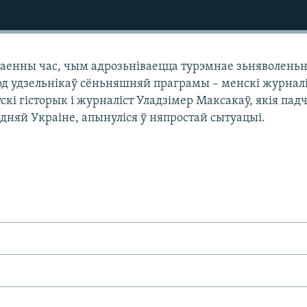
 ваенны час, чым адрозьніваецца турэмнае зьняволеньн
од удзельнікаў сёньняшняй праграмы – менскі журнал
ўскі гісторык і журналіст Уладзімер Максакаў, якія пад
дняй Украіне, апынуліся ў няпростай сытуацыі.