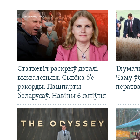
Статкевіч раскрыў дэталі
Тлумач
вызваленьня. Сьпёка б’е
Чаму ў
рэкорды. Пашпарты
ператв
беларусаў. Навіны 6 жніўня