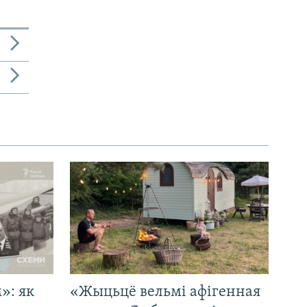
»: як
«Жыцьцё вельмі афігенная