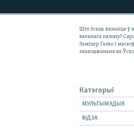
КАЛЯНДАР
НА ХВАЛЯХ СВАБОДЫ
Што ёсьць вязьніца ў
ваеннага палону? Сяр
Зьміцер Галко і маско
знаходжаньня ва Ўсхо
Катэгорыі
МУЛЬТЫМЭДЫЯ
ВІДЭА