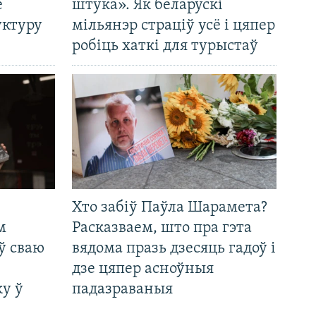
е
штука». Як беларускі
уктуру
мільянэр страціў усё і цяпер
робіць хаткі для турыстаў
Хто забіў Паўла Шарамета?
м
Расказваем, што пра гэта
ў сваю
вядома празь дзесяць гадоў і
дзе цяпер асноўныя
у ў
падазраваныя