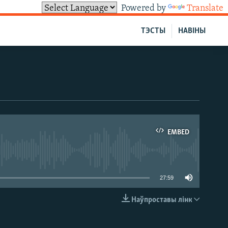
Powered by
Translate
ТЭСТЫ
НАВІНЫ
EMBED
able
27:59
Наўпроставы лінк
EMBED