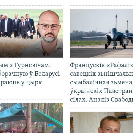
ым з Гурневічам.
Францускія «Рафалі»
борачную ў Беларусі
савецкіх зьнішчаль
араюць у цырк
сымбалічная зьмена
ўкраінскіх Паветра
сілах. Аналіз Свабо