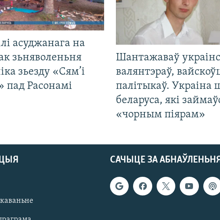
лі асуджанага на
ак зьняволеньня
Шантажаваў украінс
іка зьезду «Сям’і
валянтэраў, вайскоў
» пад Расонамі
палітыкаў. Украіна 
беларуса, які займаў
«чорным піярам»
АЦЫЯ
САЧЫЦЕ ЗА АБНАЎЛЕНЬН
якаваньне
праграма