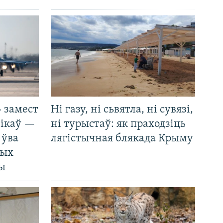
 замест
Ні газу, ні сьвятла, ні сувязі,
нікаў —
ні турыстаў: як праходзіць
 ўва
лягістычная блякада Крыму
ных
ды