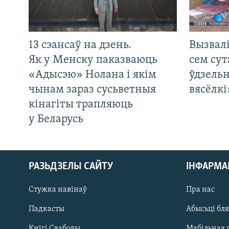
13 сэансаў на дзень.
Вызвалі
Як у Менску паказваюць
сем сут
«Адысэю» Нолана і якім
ўдзельн
чынам зараз сусьветныя
вясёлкі
кінагіты трапляюць
у Беларусь
РАЗЬДЗЕЛЫ САЙТУ
ІНФАРМ
Стужка навінаў
Пра нас
Падкасты
Абысьці бл
Кнігі Свабоды
Мабільная 