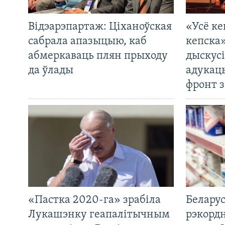
Відэарэпартаж: Ціханоўская
«Усё ке
сабрала апазыцыю, каб
кепска
абмеркаваць плян прыходу
дыскусі
да ўлады
адукац
фронт з
«Пастка 2020-га» зрабіла
Беларус
Лукашэнку геапалітычным
рэкорд