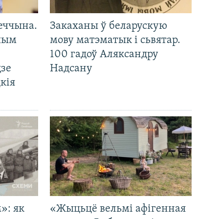
еччына.
Закаханы ў беларускую
 чым
мову матэматык і сьвятар.
100 гадоў Аляксандру
дзе
Надсану
кія
»: як
«Жыцьцё вельмі афігенная