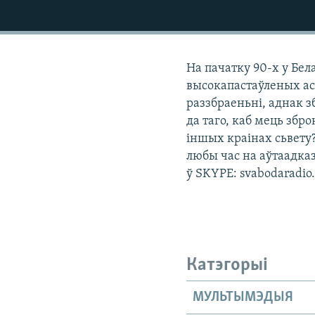
КАЛЯНДАР
НА ХВАЛЯХ СВАБОДЫ
На пачатку 90-х у Бел
высокапастаўленых асо
раззбраеньні, аднак з
да таго, каб мець зб
іншых краінах сьвету?
любы час на аўтаадказ
ў SKYPE: svabodaradio
Катэгорыі
МУЛЬТЫМЭДЫЯ