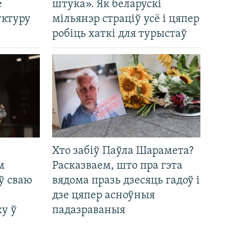
е
штука». Як беларускі
уктуру
мільянэр страціў усё і цяпер
робіць хаткі для турыстаў
Хто забіў Паўла Шарамета?
м
Расказваем, што пра гэта
ў сваю
вядома празь дзесяць гадоў і
дзе цяпер асноўныя
у ў
падазраваныя