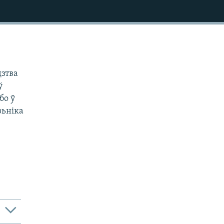
дзтва
ў
бо ў
зьніка