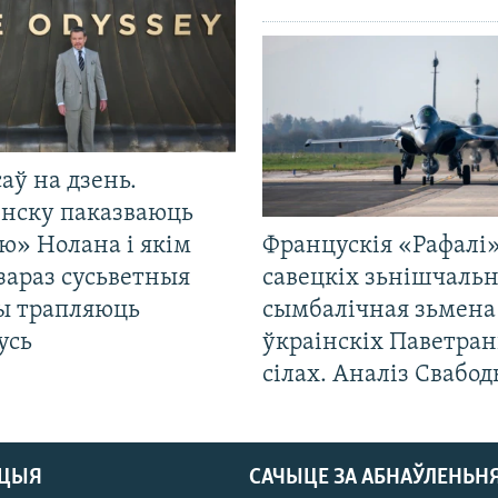
саў на дзень.
енску паказваюць
ю» Нолана і якім
Францускія «Рафалі»
зараз сусьветныя
савецкіх зьнішчаль
ты трапляюць
сымбалічная зьмена
усь
ўкраінскіх Паветра
сілах. Аналіз Свабо
АЦЫЯ
САЧЫЦЕ ЗА АБНАЎЛЕНЬН