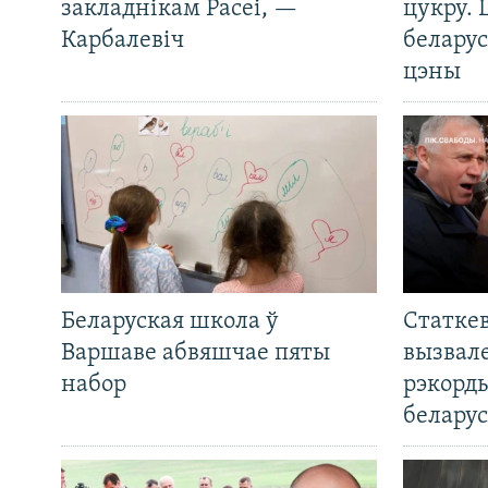
закладнікам Расеі, —
цукру. 
Карбалевіч
беларус
цэны
Беларуская школа ў
Статкев
Варшаве абвяшчае пяты
вызвале
набор
рэкорд
беларус