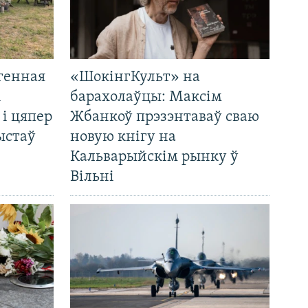
генная
«ШокінгКульт» на
і
барахолаўцы: Максім
 і цяпер
Жбанкоў прэзэнтаваў сваю
ыстаў
новую кнігу на
Кальварыйскім рынку ў
Вільні