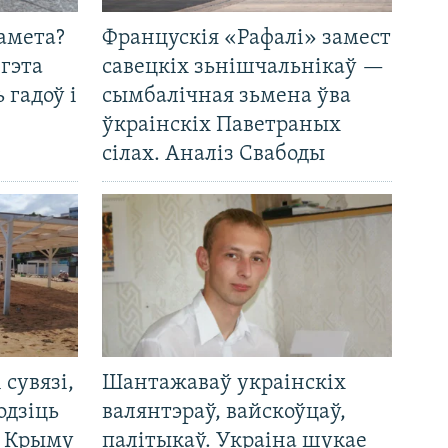
амета?
Францускія «Рафалі» замест
 гэта
савецкіх зьнішчальнікаў —
 гадоў і
сымбалічная зьмена ўва
ўкраінскіх Паветраных
сілах. Аналіз Свабоды
і сувязі,
Шантажаваў украінскіх
одзіць
валянтэраў, вайскоўцаў,
а Крыму
палітыкаў. Украіна шукае