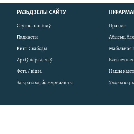
РАЗЬДЗЕЛЫ САЙТУ
ІНФАРМ
Стужка навінаў
Пра нас
Падкасты
Абысьці бл
Кнігі Свабоды
Мабільная 
Архіў перадачаў
Бясьпечная
Фота / відэа
Нашы кант
САЧЫЦЕ ЗА АБНАЎЛЕНЬНЯМІ
За кратамі, бо журналісты
Умовы кар
Усе сайты РС/РСЭ