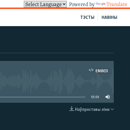
Powered by
Translate
ТЭСТЫ
НАВІНЫ
EMBED
able
55:59
Наўпроставы лінк
EMBED