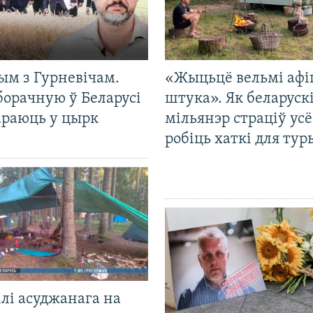
ым з Гурневічам.
«Жыцьцё вельмі афі
борачную ў Беларусі
штука». Як беларуск
араюць у цырк
мільянэр страціў усё
робіць хаткі для тур
лі асуджанага на