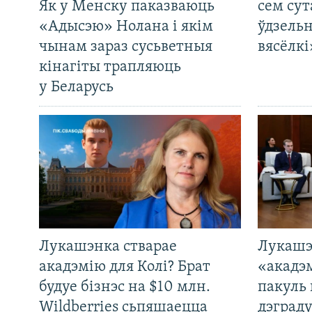
Як у Менску паказваюць
сем сут
«Адысэю» Нолана і якім
ўдзельн
чынам зараз сусьветныя
вясёлкі
кінагіты трапляюць
у Беларусь
Лукашэнка стварае
Лукашэ
акадэмію для Колі? Брат
«акадэ
будуе бізнэс на $10 млн.
пакуль 
Wildberries сьпяшаецца
дэграду