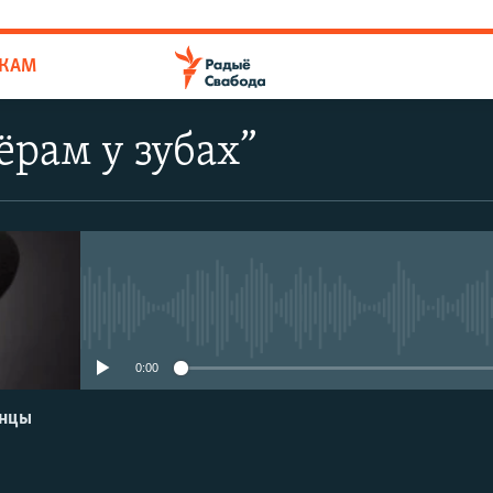
ЫКАМ
ёрам у зубах”
No media source currently avail
0:00
енцы