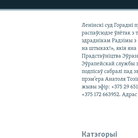
КАЛЯНДАР
НА ХВАЛЯХ СВАБОДЫ
Ленінскі суд Горадні 
распаўсюдзе ўлётак з 
здраднікам Радзімы з 
на штыках!», якія яна
Прадстаўніцтва Эўразь
Эўрапейскай службы з
подпісаў сабралі пад 
прэм’ера Анатоля Тозі
жывы эфір: +375 29 65
+375 172 663952. Адра
Катэгорыі