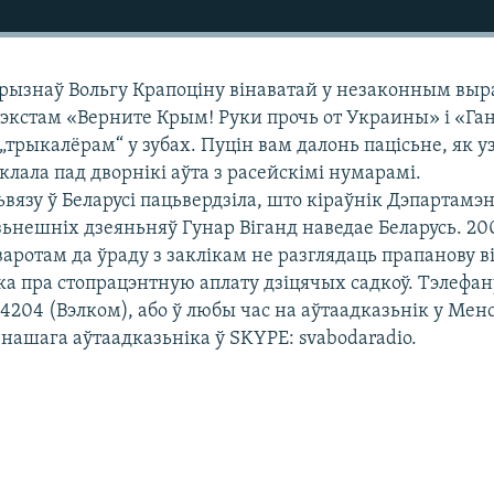
прызнаў Вольгу Крапоціну вінаватай у незаконным выра
тэкстам «Верните Крым! Руки прочь от Украины» і «Га
„трыкалёрам“ у зубах. Пуцін вам далонь пацісьне, як 
 клала пад дворнікі аўта з расейскімі нумарамі.
вязу ў Беларусі пацьвердзіла, што кіраўнік Дэпартамэ
ьнешніх дзеяньняў Гунар Віганд наведае Беларусь. 20
зваротам да ўраду з заклікам не разглядаць прапанову в
ка пра стопрацэнтную аплату дзіцячых садкоў. Тэлефан
14204 (Вэлком), або ў любы час на аўтаадказьнік у Мен
с нашага аўтаадказьніка ў SKYPE: svabodaradio.