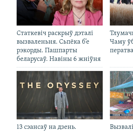
Статкевіч раскрыў дэталі
Тлумач
вызваленьня. Сьпёка б’е
Чаму ў
рэкорды. Пашпарты
ператв
беларусаў. Навіны 6 жніўня
13 сэансаў на дзень.
Вызвалі