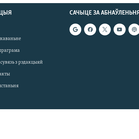
АЦЫЯ
САЧЫЦЕ ЗА АБНАЎЛЕНЬН
якаваньне
праграма
 сувязь з рэдакцыяй
акты
ыстаньня