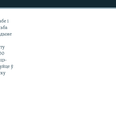
бе і
ньба
уздыме
нту
00
іцэ-
уйце ў
ску