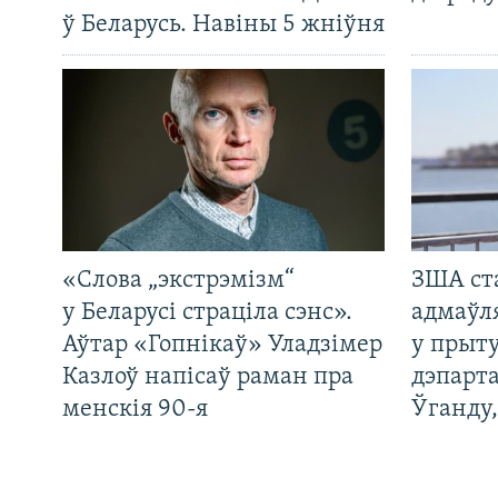
ў Беларусь. Навіны 5 жніўня
«Слова „экстрэмізм“
ЗША ст
у Беларусі страціла сэнс».
адмаўл
Аўтар «Гопнікаў» Уладзімер
у прыту
Казлоў напісаў раман пра
дэпарта
менскія 90-я
Ўганду