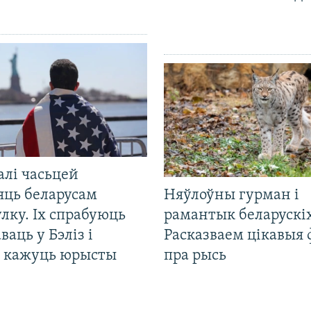
алі часьцей
яць беларусам
Няўлоўны гурман і
лку. Іх спрабуюць
рамантык беларускіх
ваць у Бэліз і
Расказваем цікавыя
, кажуць юрысты
пра рысь