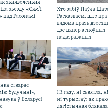
ак зьняволеньня
іка зьезду «Сям’і
Хто забіў Паўла Шар
» пад Расонамі
Расказваем, што пра
вядома празь дзесяць
дзе цяпер асноўныя
падазраваныя
нка стварае
мію будучыні»,
Ні газу, ні сьвятла, н
навука ў Беларусі
ні турыстаў: як прах
е
лягістычная блякад