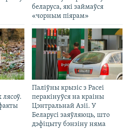
беларуса, які займаўся
«чорным піярам»
Паліўны крызіс з Расеі
 лясоў.
перакінуўся на краіны
 факты
Цэнтральнай Азіі. У
Беларусі заяўляюць, што
дэфіцыту бэнзіну няма