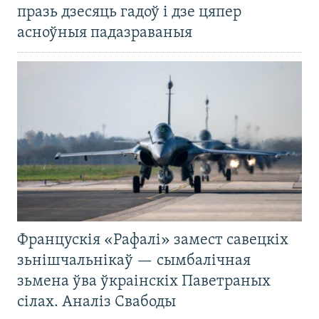
празь дзесяць гадоў і дзе цяпер
асноўныя падазраваныя
Францускія «Рафалі» замест савецкіх
зьнішчальнікаў — сымбалічная
зьмена ўва ўкраінскіх Паветраных
сілах. Аналіз Свабоды