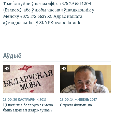
Тэлефануйце ў жывы эфір: +375 29 6514204
(Вэлком), або ў любы час на аўтаадказьнік у
Менску +375 172 663952. Адрас нашага
аўтаадказьніка ў SKYPE: svabodaradio.
Аўдыё
18:00, 30 КАСТРЫЧНІК 2017
18:00, 14 ЖНІВЕНЬ 2017
Ці павінна беларуская мова
Справа Фядыніча
быць адзінай дзяржаўнай?