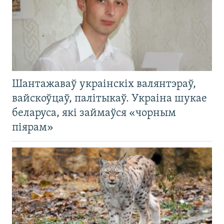
Шантажаваў украінскіх валянтэраў,
вайскоўцаў, палітыкаў. Украіна шукае
беларуса, які займаўся «чорным
піярам»