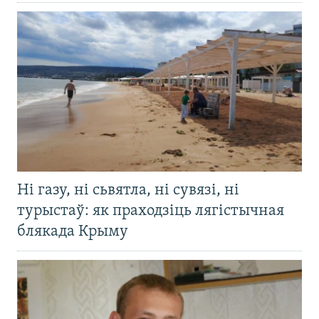
Ні газу, ні сьвятла, ні сувязі, ні
турыстаў: як праходзіць лягістычная
блякада Крыму