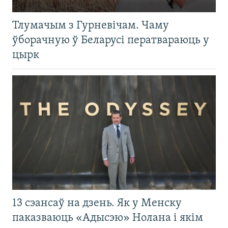
Тлумачым з Гурневічам. Чаму
ўборачную ў Беларусі ператвараюць у
цырк
13 сэансаў на дзень. Як у Менску
паказваюць «Адысэю» Нолана і якім