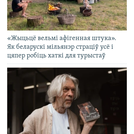
«Жыцьцё вельмі афігенная штука».
Як беларускі мільянэр страціў усё і
цяпер робіць хаткі для турыстаў