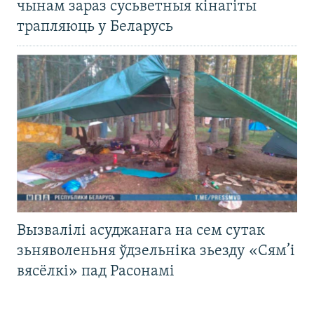
чынам зараз сусьветныя кінагіты
трапляюць у Беларусь
Вызвалілі асуджанага на сем сутак
зьняволеньня ўдзельніка зьезду «Сям’і
вясёлкі» пад Расонамі