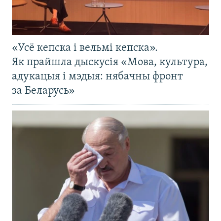
«Усё кепска і вельмі кепска».
Як прайшла дыскусія «Мова, культура,
адукацыя і мэдыя: нябачны фронт
за Беларусь»