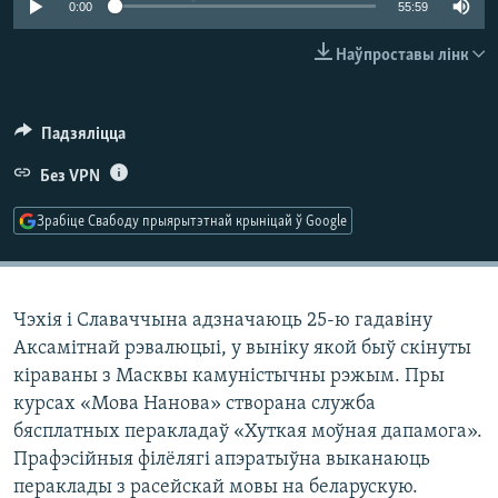
0:00
55:59
КУЛЬТУРА
МОВА
КАЛЯНДАР
НА ХВАЛЯХ СВАБОДЫ
Наўпроставы лінк
Падзяліцца
Без VPN
Зрабіце Свабоду прыярытэтнай крыніцай ў Google
Чэхія і Славаччына адзначаюць 25-ю гадавіну
Аксамітнай рэвалюцыі, у выніку якой быў скінуты
кіраваны з Масквы камуністычны рэжым. Пры
курсах «Мова Нанова» створана служба
бясплатных перакладаў «Хуткая моўная дапамога».
Прафэсійныя філёлягі апэратыўна выканаюць
пераклады з расейскай мовы на беларускую.