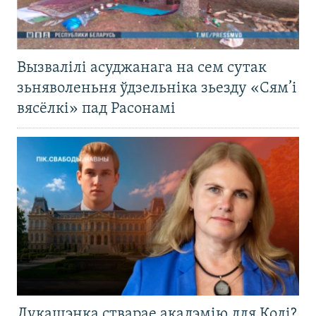
Вызвалілі асуджанага на сем сутак
зьняволеньня ўдзельніка зьезду «Сям’і
вясёлкі» пад Расонамі
Лукашэнка стварае акадэмію для Колі?