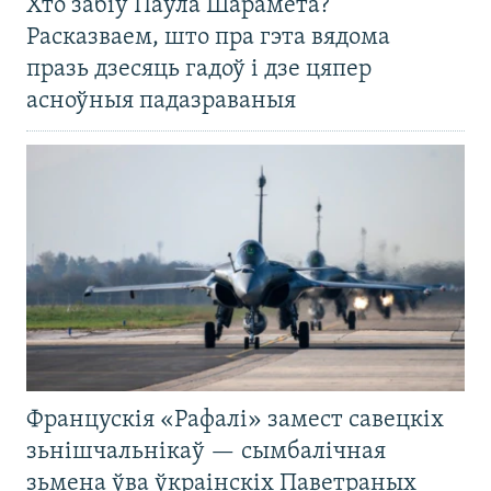
Хто забіў Паўла Шарамета?
Расказваем, што пра гэта вядома
празь дзесяць гадоў і дзе цяпер
асноўныя падазраваныя
Францускія «Рафалі» замест савецкіх
зьнішчальнікаў — сымбалічная
зьмена ўва ўкраінскіх Паветраных