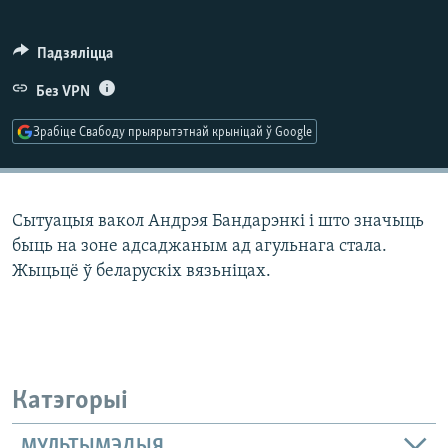
КУЛЬТУРА
МОВА
КАЛЯНДАР
НА ХВАЛЯХ СВАБОДЫ
Падзяліцца
Без VPN
Зрабіце Свабоду прыярытэтнай крыніцай ў Google
Сытуацыя вакол Андрэя Бандарэнкі і што значыць
быць на зоне адсаджаным ад агульнага стала.
Жыцьцё ў беларускіх вязьніцах.
Катэгорыі
МУЛЬТЫМЭДЫЯ