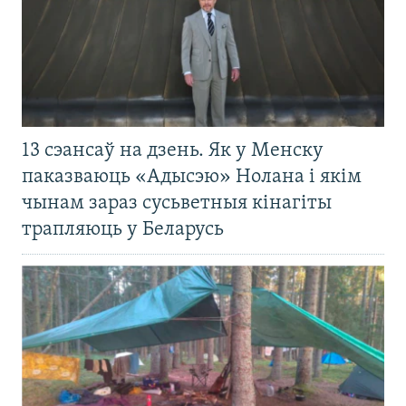
13 сэансаў на дзень. Як у Менску
паказваюць «Адысэю» Нолана і якім
чынам зараз сусьветныя кінагіты
трапляюць у Беларусь