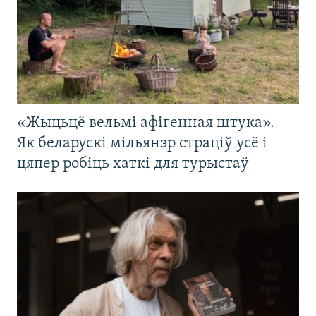
«Жыцьцё вельмі афігенная штука».
Як беларускі мільянэр страціў усё і
цяпер робіць хаткі для турыстаў