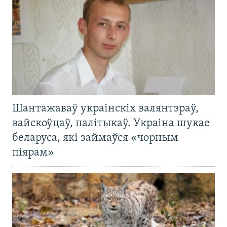
Шантажаваў украінскіх валянтэраў,
вайскоўцаў, палітыкаў. Украіна шукае
беларуса, які займаўся «чорным
піярам»