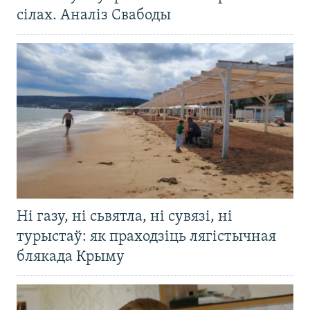
сілах. Аналіз Свабоды
Ні газу, ні сьвятла, ні сувязі, ні
турыстаў: як праходзіць лягістычная
блякада Крыму