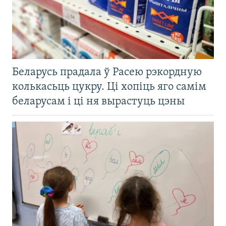
Беларусь прадала ў Расею рэкордную
колькасьць цукру. Ці хопіць яго самім
беларусам і ці ня вырастуць цэны