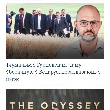
Тлумачым з Гурневічам. Чаму
ўборачную ў Беларусі ператвараюць у
цырк