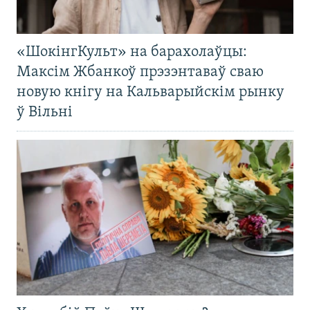
«ШокінгКульт» на барахолаўцы:
Максім Жбанкоў прэзэнтаваў сваю
новую кнігу на Кальварыйскім рынку
ў Вільні