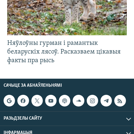
Няўлоўны гурман і рамантык
беларускіх лясоў. Расказваем цікавыя
факты пра рысь
САЧЫЦЕ ЗА АБНАЎЛЕНЬНЯМІ
РАЗЬДЗЕЛЫ САЙТУ
ІНФАРМАЦЫЯ