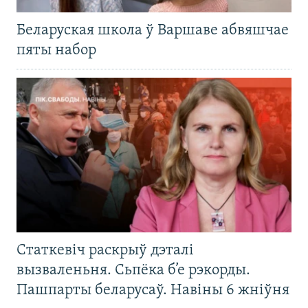
Беларуская школа ў Варшаве абвяшчае
пяты набор
Статкевіч раскрыў дэталі
вызваленьня. Сьпёка б’е рэкорды.
Пашпарты беларусаў. Навіны 6 жніўня