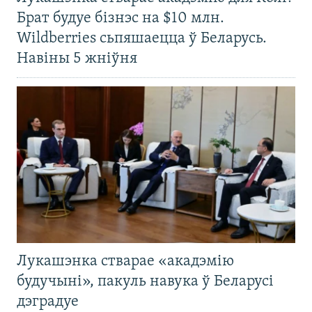
Брат будуе бізнэс на $10 млн.
Wildberries сьпяшаецца ў Беларусь.
Навіны 5 жніўня
Лукашэнка стварае «акадэмію
будучыні», пакуль навука ў Беларусі
дэградуе