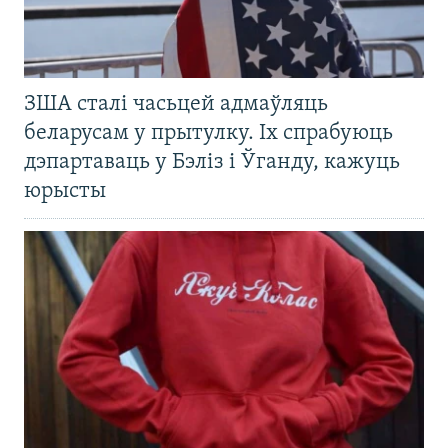
ЗША сталі часьцей адмаўляць
беларусам у прытулку. Іх спрабуюць
дэпартаваць у Бэліз і Ўганду, кажуць
юрысты