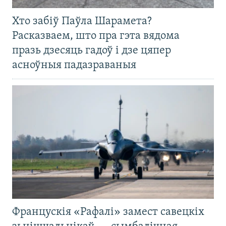
Хто забіў Паўла Шарамета?
Расказваем, што пра гэта вядома
празь дзесяць гадоў і дзе цяпер
асноўныя падазраваныя
Францускія «Рафалі» замест савецкіх