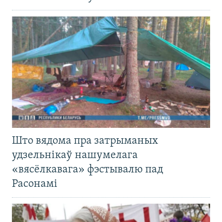
Што вядома пра затрыманых
удзельнікаў нашумелага
«вясёлкавага» фэстывалю пад
Расонамі