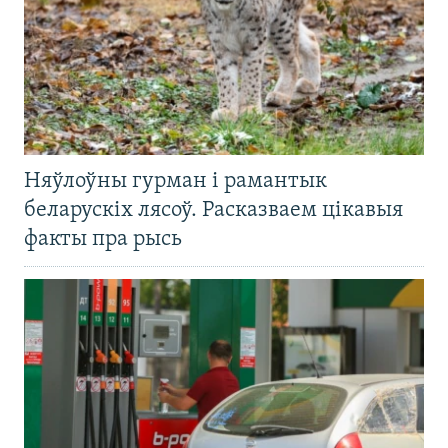
Няўлоўны гурман і рамантык
беларускіх лясоў. Расказваем цікавыя
факты пра рысь