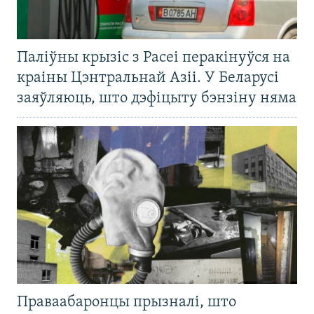
Паліўны крызіс з Расеі перакінуўся на
краіны Цэнтральнай Азіі. У Беларусі
заяўляюць, што дэфіцыту бэнзіну няма
Праваабаронцы прызналі, што