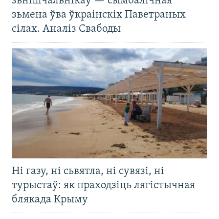
зьнішчальнікаў — сымбалічная
зьмена ўва ўкраінскіх Паветраных
сілах. Аналіз Свабоды
Ні газу, ні сьвятла, ні сувязі, ні
турыстаў: як праходзіць лягістычная
блякада Крыму