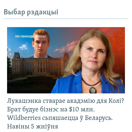
Выбар рэдакцыі
Лукашэнка стварае акадэмію для Колі?
Брат будуе бізнэс на $10 млн.
Wildberries сьпяшаецца ў Беларусь.
Навіны 5 жніўня