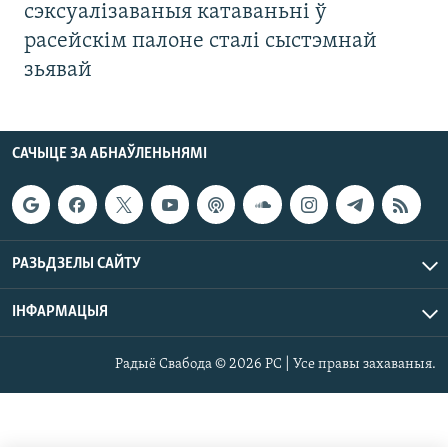
сэксуалізаваныя катаваньні ў
расейскім палоне сталі сыстэмнай
зьявай
САЧЫЦЕ ЗА АБНАЎЛЕНЬНЯМІ
РАЗЬДЗЕЛЫ САЙТУ
ІНФАРМАЦЫЯ
Радыё Свабода © 2026 РС | Усе правы захаваныя.