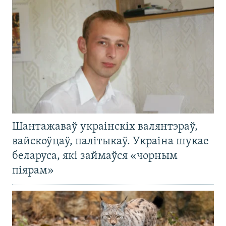
Шантажаваў украінскіх валянтэраў,
вайскоўцаў, палітыкаў. Украіна шукае
беларуса, які займаўся «чорным
піярам»