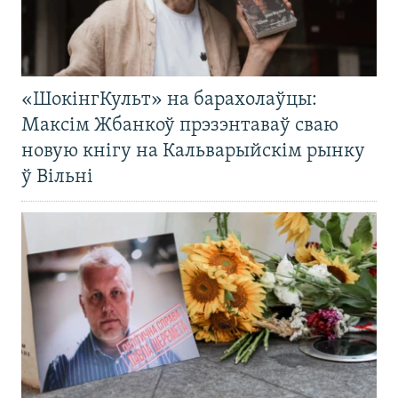
«ШокінгКульт» на барахолаўцы:
Максім Жбанкоў прэзэнтаваў сваю
новую кнігу на Кальварыйскім рынку
ў Вільні