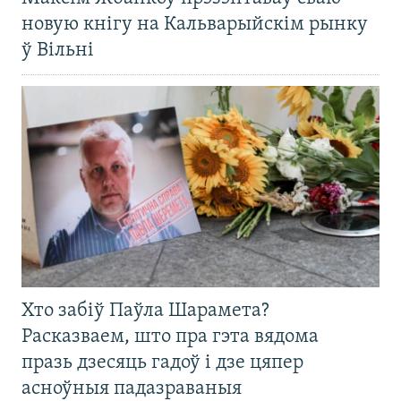
новую кнігу на Кальварыйскім рынку
ў Вільні
Хто забіў Паўла Шарамета?
Расказваем, што пра гэта вядома
празь дзесяць гадоў і дзе цяпер
асноўныя падазраваныя