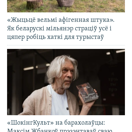
«Жыцьцё вельмі афігенная штука».
Як беларускі мільянэр страціў усё і
цяпер робіць хаткі для турыстаў
«ШокінгКульт» на барахолаўцы:
Максім Жбанкоў прэзэнтаваў сваю