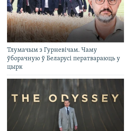
Тлумачым з Гурневічам. Чаму
ўборачную ў Беларусі ператвараюць у
цырк