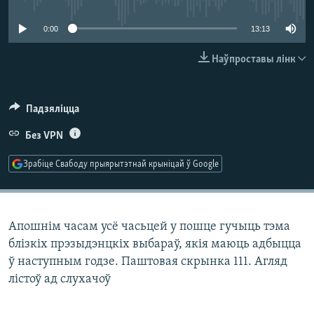
КУЛЬТУРА
МОВА
0:00
13:13
КАЛЯНДАР
НА ХВАЛЯХ СВАБОДЫ
Наўпроставы лінк
Падзяліцца
Без VPN
Зрабіце Свабоду прыярытэтнай крыніцай ў Google
Апошнім часам усё часьцей у пошце гучыць тэма
блізкіх прэзыдэнцкіх выбараў, якія маюць адбыцца
ў наступным годзе. Паштовая скрынка 111. Агляд
лістоў ад слухачоў