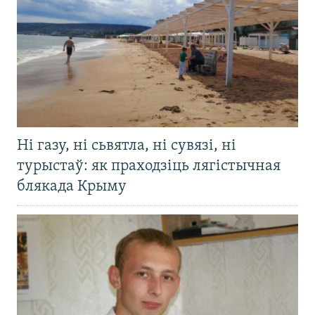
Ні газу, ні сьвятла, ні сувязі, ні
турыстаў: як праходзіць лягістычная
блякада Крыму