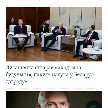
Лукашэнка стварае «акадэмію
будучыні», пакуль навука ў Беларусі
дэградуе