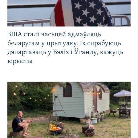
ЗША сталі часьцей адмаўляць
беларусам у прытулку. Іх спрабуюць
дэпартаваць у Бэліз і Ўганду, кажуць
юрысты