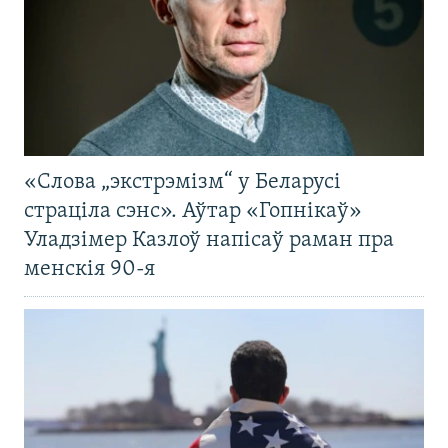
«Слова „экстрэмізм“ у Беларусі
страціла сэнс». Аўтар «Гопнікаў»
Уладзімер Казлоў напісаў раман пра
менскія 90-я