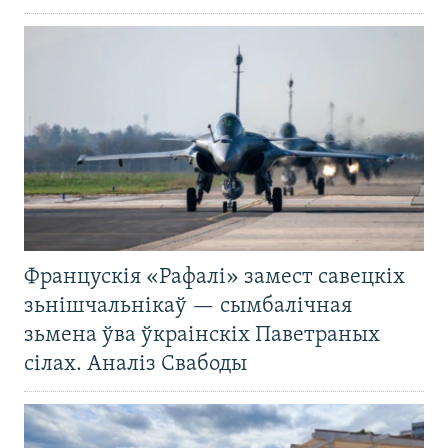
Францускія «Рафалі» замест савецкіх
зьнішчальнікаў — сымбалічная
зьмена ўва ўкраінскіх Паветраных
сілах. Аналіз Свабоды