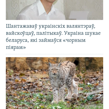
Шантажаваў украінскіх валянтэраў,
вайскоўцаў, палітыкаў. Украіна шукае
беларуса, які займаўся «чорным
піярам»