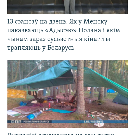
13 сэансаў на дзень. Як у Менску
паказваюць «Адысэю» Нолана і якім
чынам зараз сусьветныя кінагіты
трапляюць у Беларусь