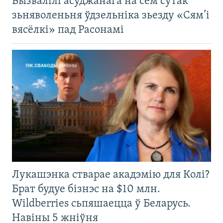
Вызвалілі асуджанага на сем сутак
зьняволеньня ўдзельніка зьезду «Сям’і
вясёлкі» пад Расонамі
Лукашэнка стварае акадэмію для Колі?
Брат будуе бізнэс на $10 млн.
Wildberries сьпяшаецца ў Беларусь.
Навіны 5 жніўня