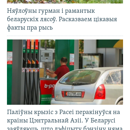
Няўлоўны гурман і рамантык
беларускіх лясоў. Расказваем цікавыя
факты пра рысь
Паліўны крызіс з Расеі перакінуўся на
краіны Цэнтральнай Азіі. У Беларусі
заяўляюць, што дэфіцыту бэнзіну няма