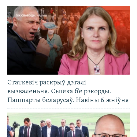
Статкевіч раскрыў дэталі
вызваленьня. Сьпёка б’е рэкорды.
Пашпарты беларусаў. Навіны 6 жніўня