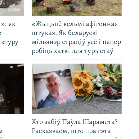
»: як
«Жыцьцё вельмі афігенная
е
штука». Як беларускі
уктуру
мільянэр страціў усё і цяпер
робіць хаткі для турыстаў
Хто забіў Паўла Шарамета?
м
Расказваем, што пра гэта