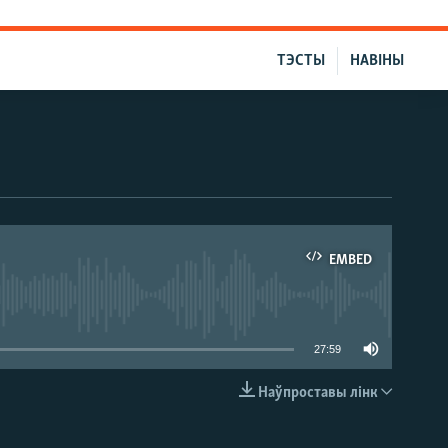
ТЭСТЫ
НАВІНЫ
EMBED
able
27:59
Наўпроставы лінк
EMBED