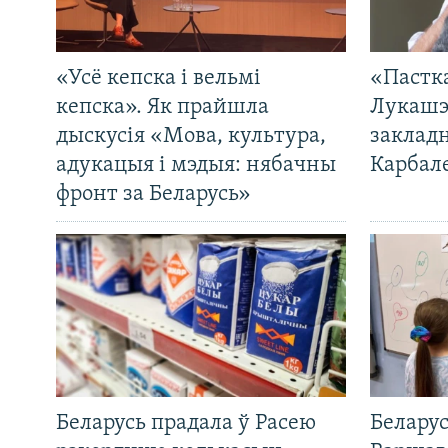
«Усё кепска і вельмі
«Пастка
кепска». Як прайшла
Лукашэ
дыскусія «Мова, культура,
закладн
адукацыя і мэдыя: нябачны
Карбал
фронт за Беларусь»
Беларусь прадала ў Расею
Беларус