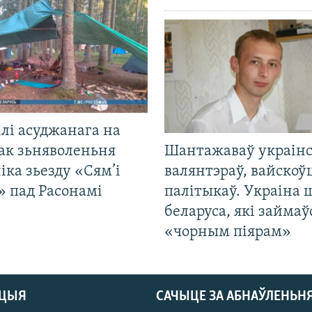
лі асуджанага на
ак зьняволеньня
Шантажаваў украінс
іка зьезду «Сям’і
валянтэраў, вайскоў
» пад Расонамі
палітыкаў. Украіна 
беларуса, які займаў
«чорным піярам»
АЦЫЯ
САЧЫЦЕ ЗА АБНАЎЛЕНЬН