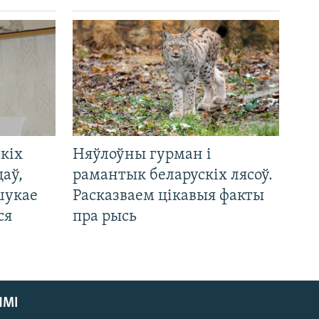
кіх
Няўлоўны гурман і
цаў,
рамантык беларускіх лясоў.
шукае
Расказваем цікавыя факты
ся
пра рысь
ЯМІ