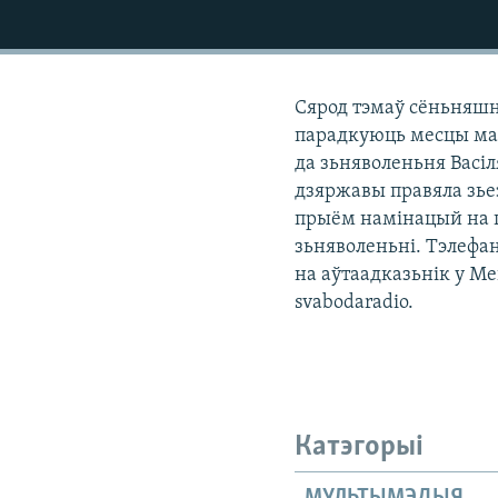
КАЛЯНДАР
НА ХВАЛЯХ СВАБОДЫ
Сярод тэмаў сёньняшн
парадкуюць месцы ма
да зьняволеньня Васіл
дзяржавы правяла зье
прыём намінацый на п
зьняволеньні. Тэлефан
на аўтаадказьнік у Ме
svabodaradio.
Катэгорыі
МУЛЬТЫМЭДЫЯ