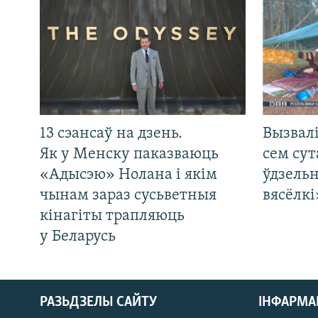
13 сэансаў на дзень.
Вызвалі
Як у Менску паказваюць
сем сут
«Адысэю» Нолана і якім
ўдзельн
чынам зараз сусьветныя
вясёлкі
кінагіты трапляюць
у Беларусь
РАЗЬДЗЕЛЫ САЙТУ
ІНФАРМ