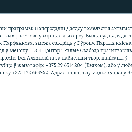
яй праграмы: Напярэдадні Дзядоў гомельскія актывіс
савых расстрэлаў мірных жыхароў. Былы судзьдзя, да
я Парфянкова, зможа езьдзіць у Эўропу. Партыя няісн
зд у Менску. ПЭН-Цэнтар і Радыё Свабода працягваюц
рэмію імя Аляхновіча за найлепшы твор, напісаны ў
уйце ў жывы эфір: +375 29 6514204 (Вэлком), або ў люб
нску +375 172 663952. Адрас нашага аўтаадказьніка ў 