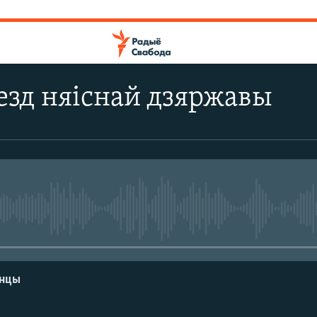
езд няіснай дзяржавы
No media source currently avail
енцы