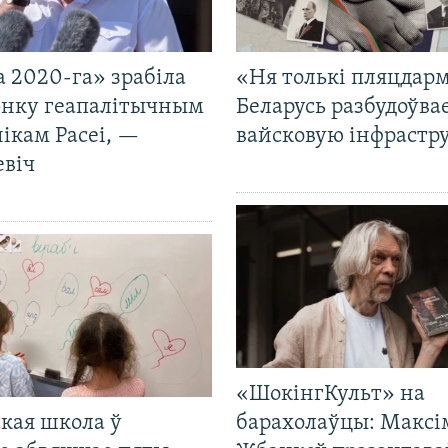
 2020-га» зрабіла
«Ня толькі пляцдарм
нку геапалітычным
Беларусь разбудоўва
ікам Расеі, —
вайсковую інфрастр
евіч
«ШокінгКульт» на
кая школа ў
барахолаўцы: Максі