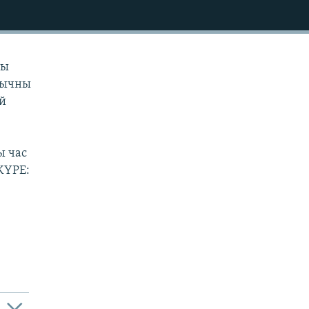
ты
тычны
ай
ь
ы час
SKYPE: