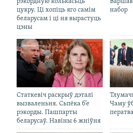
рэкордную колькасьць
Варшав
цукру. Ці хопіць яго самім
набор
беларусам і ці ня вырастуць
цэны
Статкевіч раскрыў дэталі
Тлумач
вызваленьня. Сьпёка б’е
Чаму ў
рэкорды. Пашпарты
ператв
беларусаў. Навіны 6 жніўня