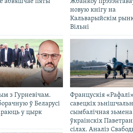
е абвяшчае пяты
Жбанкоў прэзэнтава
новую кнігу на
Кальварыйскім рынк
Вільні
ым з Гурневічам.
Францускія «Рафалі»
борачную ў Беларусі
савецкіх зьнішчаль
араюць у цырк
сымбалічная зьмена
ўкраінскіх Паветра
сілах. Аналіз Свабо