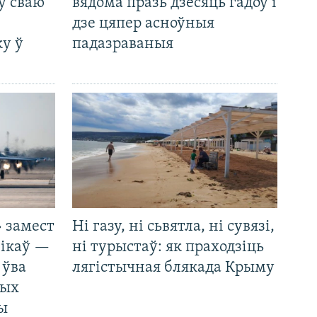
ў сваю
вядома празь дзесяць гадоў і
дзе цяпер асноўныя
у ў
падазраваныя
 замест
Ні газу, ні сьвятла, ні сувязі,
нікаў —
ні турыстаў: як праходзіць
 ўва
лягістычная блякада Крыму
ных
ды