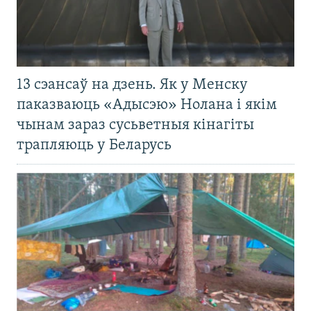
13 сэансаў на дзень. Як у Менску
паказваюць «Адысэю» Нолана і якім
чынам зараз сусьветныя кінагіты
трапляюць у Беларусь