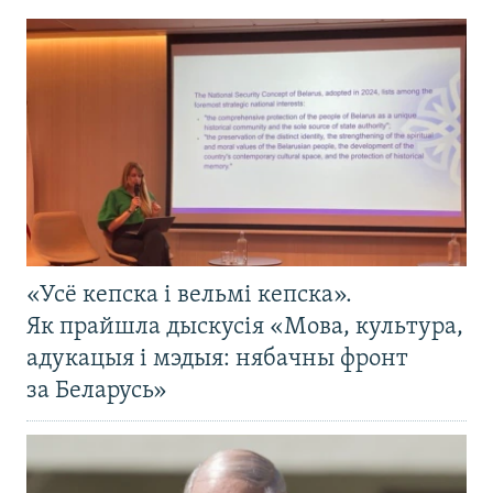
«Усё кепска і вельмі кепска».
Як прайшла дыскусія «Мова, культура,
адукацыя і мэдыя: нябачны фронт
за Беларусь»