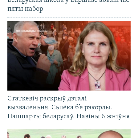
Беларуская школа ў Варшаве абвяшчае
пяты набор
Статкевіч раскрыў дэталі
вызваленьня. Сьпёка б’е рэкорды.
Пашпарты беларусаў. Навіны 6 жніўня