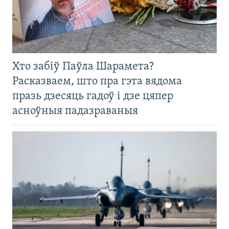
Хто забіў Паўла Шарамета?
Расказваем, што пра гэта вядома
празь дзесяць гадоў і дзе цяпер
асноўныя падазраваныя