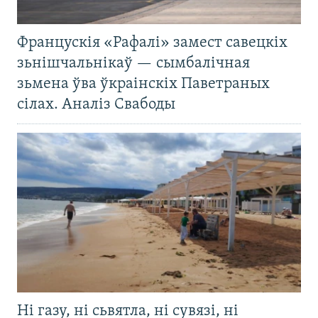
Францускія «Рафалі» замест савецкіх
зьнішчальнікаў — сымбалічная
зьмена ўва ўкраінскіх Паветраных
сілах. Аналіз Свабоды
Ні газу, ні сьвятла, ні сувязі, ні