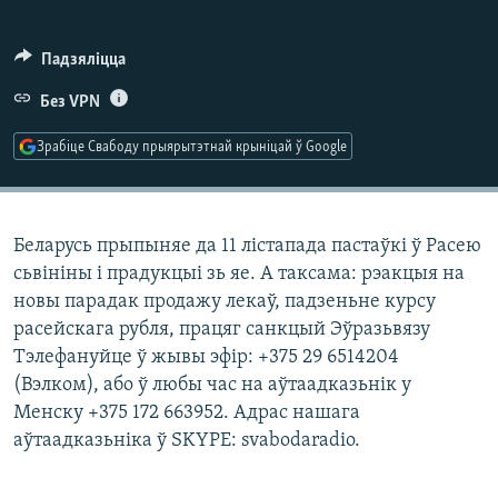
КУЛЬТУРА
МОВА
КАЛЯНДАР
НА ХВАЛЯХ СВАБОДЫ
Падзяліцца
Без VPN
Зрабіце Свабоду прыярытэтнай крыніцай ў Google
Беларусь прыпыняе да 11 лістапада пастаўкі ў Расею
сьвініны і прадукцыі зь яе. А таксама: рэакцыя на
новы парадак продажу лекаў, падзеньне курсу
расейскага рубля, працяг санкцый Эўразьвязу
Тэлефануйце ў жывы эфір: +375 29 6514204
(Вэлком), або ў любы час на аўтаадказьнік у
Менску +375 172 663952. Адрас нашага
аўтаадказьніка ў SKYPE: svabodaradio.