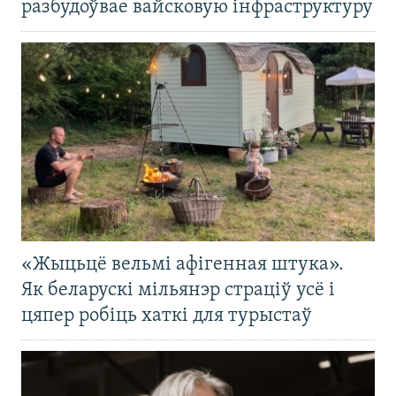
разбудоўвае вайсковую інфраструктуру
«Жыцьцё вельмі афігенная штука».
Як беларускі мільянэр страціў усё і
цяпер робіць хаткі для турыстаў