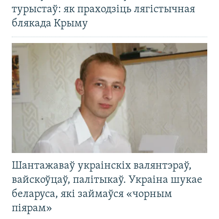
турыстаў: як праходзіць лягістычная
блякада Крыму
Шантажаваў украінскіх валянтэраў,
вайскоўцаў, палітыкаў. Украіна шукае
беларуса, які займаўся «чорным
піярам»