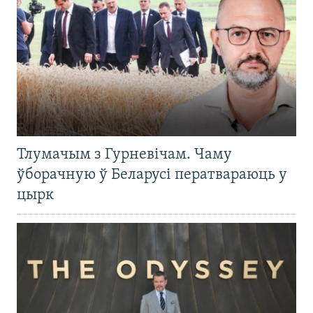
Тлумачым з Гурневічам. Чаму
ўборачную ў Беларусі ператвараюць у
цырк