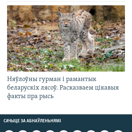
Няўлоўны гурман і рамантык
беларускіх лясоў. Расказваем цікавыя
факты пра рысь
САЧЫЦЕ ЗА АБНАЎЛЕНЬНЯМІ