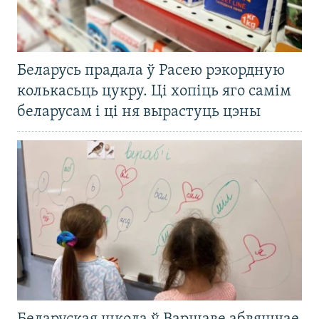
Беларусь прадала ў Расею рэкордную
колькасьць цукру. Ці хопіць яго самім
беларусам і ці ня вырастуць цэны