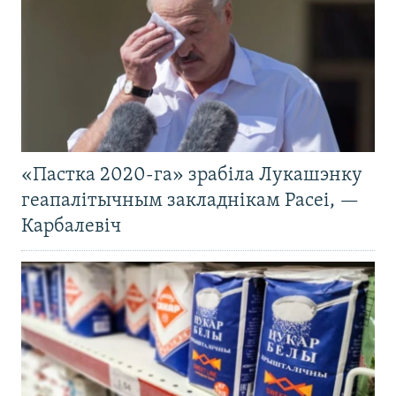
«Пастка 2020-га» зрабіла Лукашэнку
геапалітычным закладнікам Расеі, —
Карбалевіч