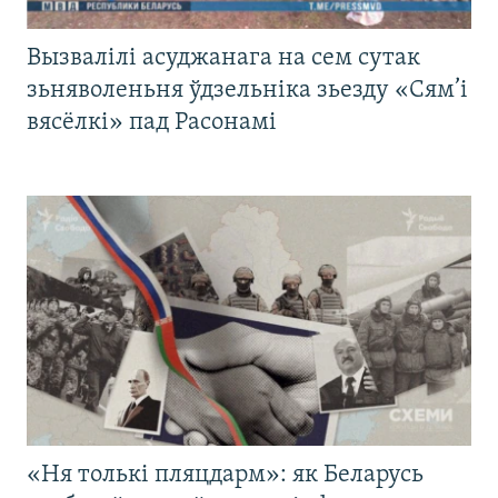
Вызвалілі асуджанага на сем сутак
зьняволеньня ўдзельніка зьезду «Сям’і
вясёлкі» пад Расонамі
«Ня толькі пляцдарм»: як Беларусь