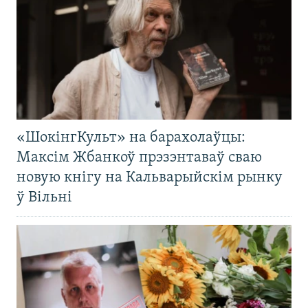
«ШокінгКульт» на барахолаўцы:
Максім Жбанкоў прэзэнтаваў сваю
новую кнігу на Кальварыйскім рынку
ў Вільні