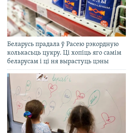
Беларусь прадала ў Расею рэкордную
колькасьць цукру. Ці хопіць яго самім
беларусам і ці ня вырастуць цэны