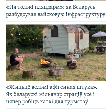
«Ня толькі пляцдарм»: як Беларусь
разбудоўвае вайсковую інфраструктуру
«Жыцьцё вельмі афігенная штука».
Як беларускі мільянэр страціў усё і
цяпер робіць хаткі для турыстаў