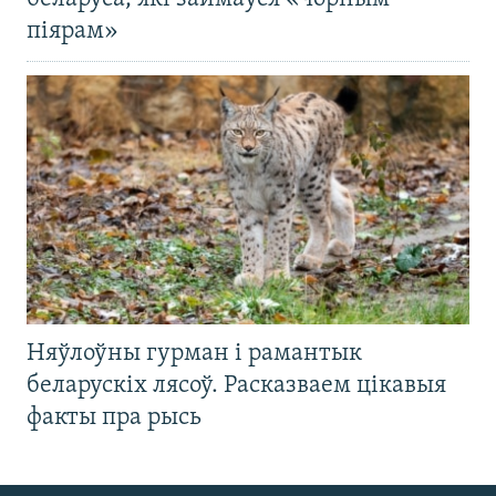
піярам»
Няўлоўны гурман і рамантык
беларускіх лясоў. Расказваем цікавыя
факты пра рысь