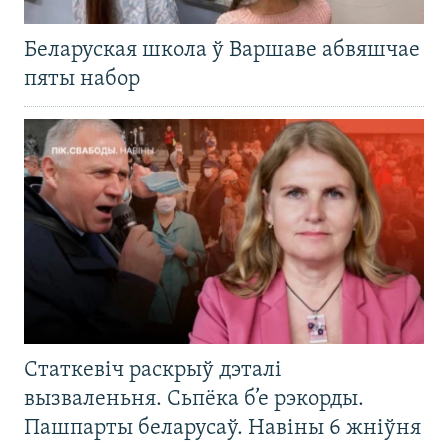
Беларуская школа ў Варшаве абвяшчае
пяты набор
Статкевіч раскрыў дэталі
вызваленьня. Сьпёка б’е рэкорды.
Пашпарты беларусаў. Навіны 6 жніўня