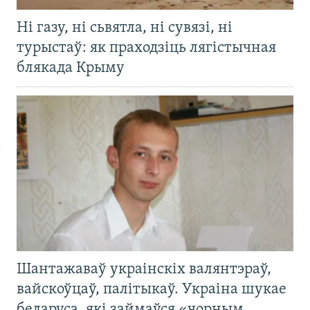
Ні газу, ні сьвятла, ні сувязі, ні
турыстаў: як праходзіць лягістычная
блякада Крыму
Шантажаваў украінскіх валянтэраў,
вайскоўцаў, палітыкаў. Украіна шукае
беларуса, які займаўся «чорным