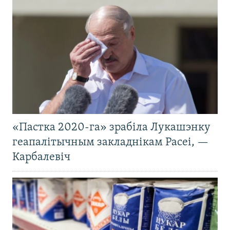
«Пастка 2020-га» зрабіла Лукашэнку
геапалітычным закладнікам Расеі, —
Карбалевіч