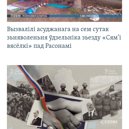
Вызвалілі асуджанага на сем сутак
зьняволеньня ўдзельніка зьезду «Сям’і
вясёлкі» пад Расонамі