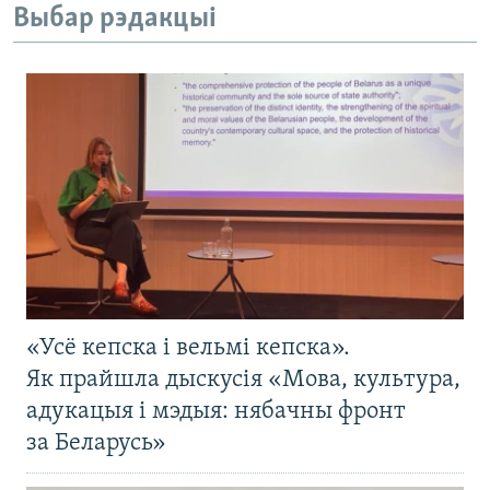
Выбар рэдакцыі
«Усё кепска і вельмі кепска».
Як прайшла дыскусія «Мова, культура,
адукацыя і мэдыя: нябачны фронт
за Беларусь»