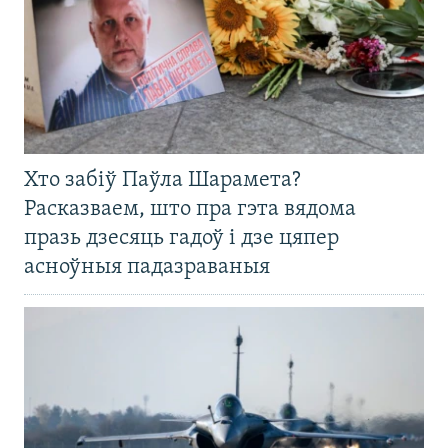
Хто забіў Паўла Шарамета?
Расказваем, што пра гэта вядома
празь дзесяць гадоў і дзе цяпер
асноўныя падазраваныя