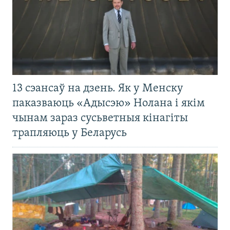
13 сэансаў на дзень. Як у Менску
паказваюць «Адысэю» Нолана і якім
чынам зараз сусьветныя кінагіты
трапляюць у Беларусь