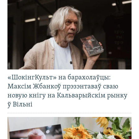
«ШокінгКульт» на барахолаўцы:
Максім Жбанкоў прэзэнтаваў сваю
новую кнігу на Кальварыйскім рынку
ў Вільні