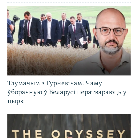
Тлумачым з Гурневічам. Чаму
ўборачную ў Беларусі ператвараюць у
цырк