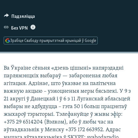
КУЛЬТУРА
МОВА
КАЛЯНДАР
НА ХВАЛЯХ СВАБОДЫ
Падзяліцца
Без VPN
Зрабіце Свабоду прыярытэтнай крыніцай ў Google
Ва Ўкраіне сёньня «дзень цішыні» напярэдадні
парлямэнцкіх выбараў — забароненая любая
агітацыя. Адзінае, што ўказвае на палітычна
важную акцыю – узмоцненыя меры бясьпекі. У 9 з
21 акругі ў Данецкай і ў 6 з 11 Луганскай абласьцей
выбары не адбудуцца – гэта 50 і больш працэнтаў
жыхароў тэрыторыі. Тэлефануйце ў жывы эфір:
+375 29 6514204 (Вэлком), або ў любы час на
аўтаадказьнік у Менску +375 172 663952. Адрас
нашага аўтаадказьніка ў SKYPE: svabodaradio.