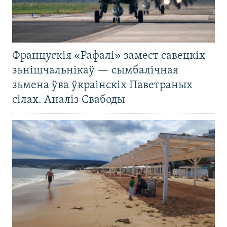
Францускія «Рафалі» замест савецкіх
зьнішчальнікаў — сымбалічная
зьмена ўва ўкраінскіх Паветраных
сілах. Аналіз Свабоды