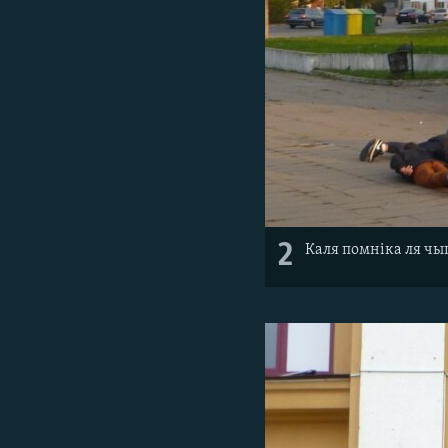
2
Каля помніка ля чы