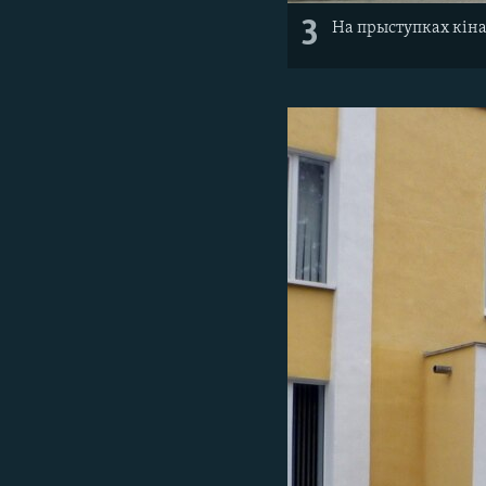
3
На прыступках кіна