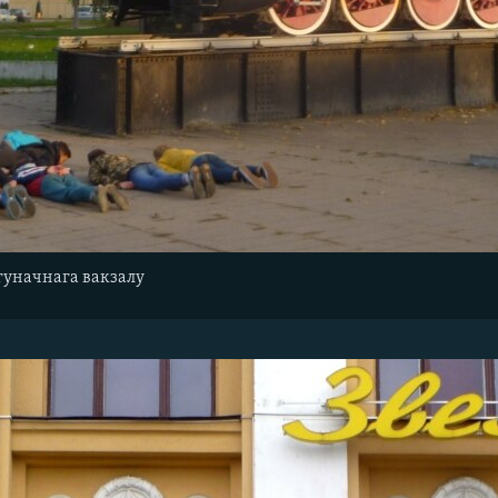
гуначнага вакзалу