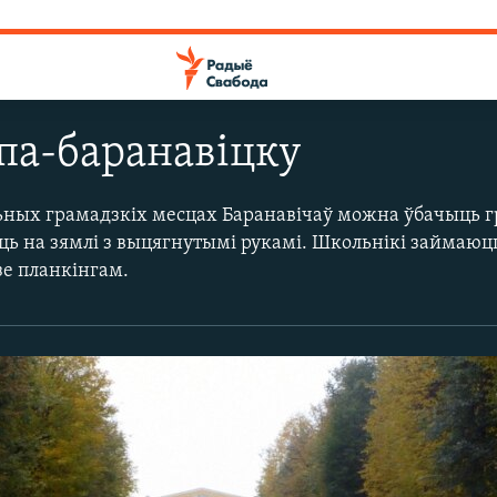
па-баранавіцку
ьных грамадзкіх месцах Баранавічаў можна ўбачыць г
аць на зямлі з выцягнутымі рукамі. Школьнікі займаюц
е планкінгам.