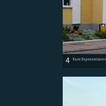
4
Каля Баранавіцкаг