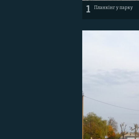
1
Планкінг у парку