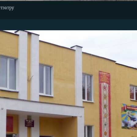
тэатру