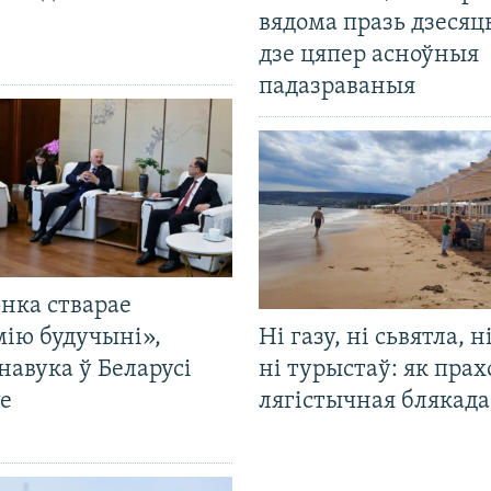
вядома празь дзесяць
дзе цяпер асноўныя
падазраваныя
нка стварае
мію будучыні»,
Ні газу, ні сьвятла, н
навука ў Беларусі
ні турыстаў: як прах
е
лягістычная блякад