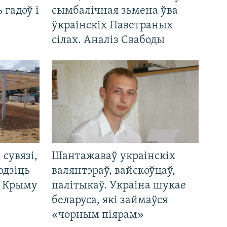
 гадоў і
сымбалічная зьмена ўва
ўкраінскіх Паветраных
сілах. Аналіз Свабоды
і сувязі,
Шантажаваў украінскіх
одзіць
валянтэраў, вайскоўцаў,
а Крыму
палітыкаў. Украіна шукае
беларуса, які займаўся
«чорным піярам»