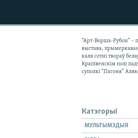
КАЛЯНДАР
НА ХВАЛЯХ СВАБОДЫ
“Арт-Ворша-Рубон” – 
выстава, прымеркаван
каля сотні твораў бела
Крапівенскім полі пад
суполкі “Пагоня” Аля
Катэгорыі
МУЛЬТЫМЭДЫЯ