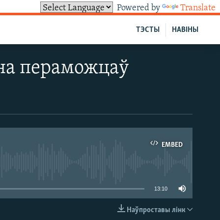
Powered by
Translate
ТЭСТЫ
НАВІНЫ
на пераможцаў
EMBED
able
13:10
Наўпроставы лінк
EMBED