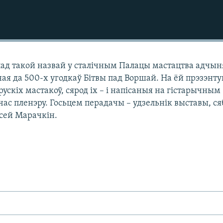
пад такой назвай у сталічным Палацы мастацтва адчы
ая да 500-х угодкаў Бітвы пад Воршай. На ёй прэзэнт
рускіх мастакоў, сярод іх – і напісаныя на гістарычным
час пленэру. Госьцем перадачы – удзельнік выставы, ся
ксей Марачкін.