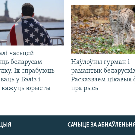
алі часьцей
яць беларусам
Няўлоўны гурман і
лку. Іх спрабуюць
рамантык беларускіх
ваць у Бэліз і
Расказваем цікавыя
, кажуць юрысты
пра рысь
АЦЫЯ
САЧЫЦЕ ЗА АБНАЎЛЕНЬН