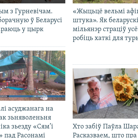
ым з Гурневічам.
«Жыцьцё вельмі афі
борачную ў Беларусі
штука». Як беларуск
араюць у цырк
мільянэр страціў усё
робіць хаткі для тур
лі асуджанага на
ак зьняволеньня
іка зьезду «Сям’і
Хто забіў Паўла Шар
» пад Расонамі
Расказваем, што пра