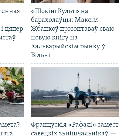
генная
«ШокінгКульт» на
і
барахолаўцы: Максім
 і цяпер
Жбанкоў прэзэнтаваў сваю
ыстаў
новую кнігу на
Кальварыйскім рынку ў
Вільні
амета?
Францускія «Рафалі» замест
 гэта
савецкіх зьнішчальнікаў —