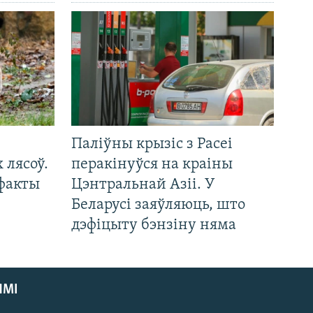
Паліўны крызіс з Расеі
 лясоў.
перакінуўся на краіны
 факты
Цэнтральнай Азіі. У
Беларусі заяўляюць, што
дэфіцыту бэнзіну няма
ЯМІ