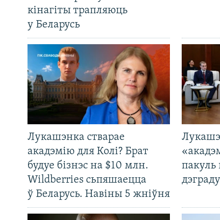
кінагіты трапляюць
у Беларусь
Лукашэнка стварае
Лукашэ
акадэмію для Колі? Брат
«акадэ
будуе бізнэс на $10 млн.
пакуль 
Wildberries сьпяшаецца
дэграду
ў Беларусь. Навіны 5 жніўня