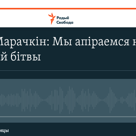
Марачкін: Мы апіраемся 
й бітвы
No media source currently avail
енцы