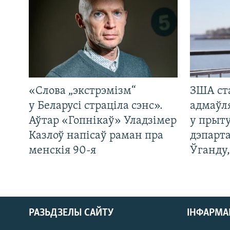
«Слова „экстрэмізм“
ЗША ст
у Беларусі страціла сэнс».
адмаўл
Аўтар «Гопнікаў» Уладзімер
у прыту
Казлоў напісаў раман пра
дэпарта
менскія 90-я
Ўганду
РАЗЬДЗЕЛЫ САЙТУ
ІНФАРМ