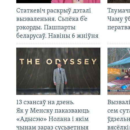
Статкевіч раскрыў дэталі
Тлумач
вызваленьня. Сьпёка б’е
Чаму ў
рэкорды. Пашпарты
ператв
беларусаў. Навіны 6 жніўня
13 сэансаў на дзень.
Вызвалі
Як у Менску паказваюць
сем сут
«Адысэю» Нолана і якім
ўдзельн
чынам зараз сусьветныя
вясёлкі