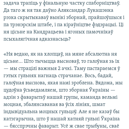
задача трапіць у фінальную частку спаборніцтваў.
Да таго ж ня так даўно Аляксандар Лукашэнка
рэзка скрытыкаваў вынікі зборнай, прайшоўшыся і
па трэнэрскім штабе, і па кіраўніцтве фэдэрацыі. Ці
ня цісьне на Кандрацьева і ягоных памочнікаў
псыхалягічная адказнасьць?
«Ня ведаю, як на хлопцаў, на мяне абсалютна ня
цісьне... Што тычыцца высноваў, то галоўная зь іх
— мы страцілі важныя 2 ачкі. Таму пастараемся ў
гэтых гульнях нагнаць страчанае. Вось, бадай,
галоўная выснова, якая намі зроблена. Вядома, мы
цудоўна ўсьведамляем, што зборная Ўкраіны —
адзін з фаварытаў нашай групы, каманда вельмі
моцная, збалянсаваная ва ўсіх лініях, шмат
індывідуальна моцных гульцоў. Але я не казаў бы
катэгарычна, што ў нашай хатняй гульні Ўкраіна
— бясспрэчны фаварыт. Усё ж свае трыбуны, сваё