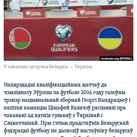
КУЛЬТУРА
МОВА
КАЛЯНДАР
НА ХВАЛЯХ СВАБОДЫ
У чаканьні сустрэчы Беларусь — Украіна
Напярэдадні кваліфікацыйных матчаў да
чэмпіянату Эўропы па футболе 2016 году галоўны
трэнэр нацыянальнай зборнай Георгі Кандрацьеў і
капітан каманды Цімафей Калачоў распавялі пра
чаканьні ад хатніх гульняў з Ўкраінай і
Славаччынай. Пры гэтым прадстаўнік Беларускай
фэдэрацыі футболу не дазволіў настаўніку беларусаў