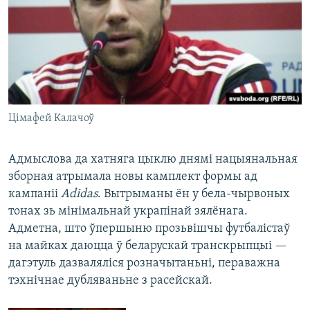
Цімафей Калачоў
Адмыслова да хатняга цыклю днямі нацыянальная
зборная атрымала новы камплект формы ад
кампаніі
Adidas
. Вытрыманы ён у бела-чырвоных
тонах зь мінімальнай украпінай зялёнага.
Адметна, што ўпершыню прозьвішчы футбалістаў
на майках даюцца ў беларускай транскрыпцыі —
дагэтуль дазваляліся розначытаньні, пераважна
тэхнічнае дубляваньне з расейскай.