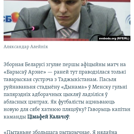
Аляксандар Алейнік
Зборная Беларусі згуляе першы афіцыйны матч на
«Барысаў Арэне» — раней тут праводзілася толькі
таварыская сустрэча з Таджыкістанам. Пасьля
руйнаваньня стадыёну «Дынама» ў Менску гульні
папярэдніх адборачных цыкляў ладзіліся ў
абласных цэнтрах. Як футбалісты ацэньваюць
новую для сябе хатнюю пляцоўку? Гаворыць капітан
каманды
Цімафей Калачоў
:
«Пытаньне збольшага рытарычнае. Я нядаўна