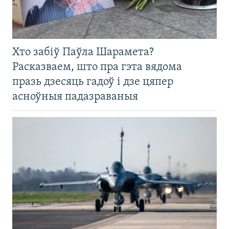
Хто забіў Паўла Шарамета?
Расказваем, што пра гэта вядома
празь дзесяць гадоў і дзе цяпер
асноўныя падазраваныя