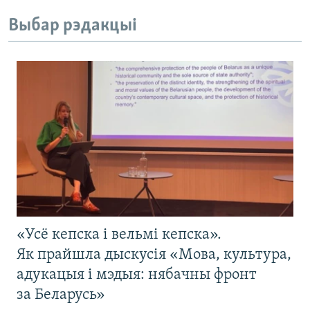
Выбар рэдакцыі
«Усё кепска і вельмі кепска».
Як прайшла дыскусія «Мова, культура,
адукацыя і мэдыя: нябачны фронт
за Беларусь»