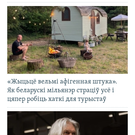
«Жыцьцё вельмі афігенная штука».
Як беларускі мільянэр страціў усё і
цяпер робіць хаткі для турыстаў