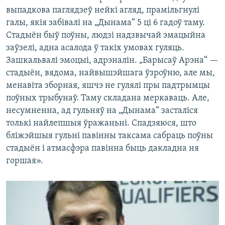
выпадкова паглядзеў нейкі агляд, прамільгнулі
галы, якія забівалі на „Дынама“ 5 ці 6 гадоў таму.
Стадыён быў поўны, людзі надзвычай эмацыйна
заўзелі, адна асалода ў такіх умовах гуляць.
Зашкальвалі эмоцыі, адрэналін. „Барысаў Арэна“ —
стадыён, вядома, найвышэйшага ўзроўню, але мы,
менавіта зборная, яшчэ не гулялі пры падтрымцы
поўных трыбунаў. Таму складана меркаваць. Але,
несумненна, ад гульняў на „Дынама“ засталіся
толькі найлепшыя ўражаньні. Спадзяюся, што
бліжэйшыя гульні павінны таксама сабраць поўны
стадыён і атмасфэра павінна быць дакладна ня
горшая».