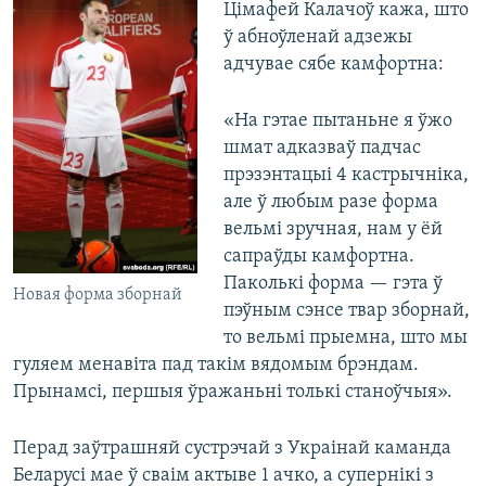
Цімафей Калачоў кажа, што
ў абноўленай адзежы
адчувае сябе камфортна:
«На гэтае пытаньне я ўжо
шмат адказваў падчас
прэзэнтацыі 4 кастрычніка,
але ў любым разе форма
вельмі зручная, нам у ёй
сапраўды камфортна.
Паколькі форма — гэта ў
Новая форма зборнай
пэўным сэнсе твар зборнай,
то вельмі прыемна, што мы
гуляем менавіта пад такім вядомым брэндам.
Прынамсі, першыя ўражаньні толькі станоўчыя».
Перад заўтрашняй сустрэчай з Украінай каманда
Беларусі мае ў сваім актыве 1 ачко, а супернікі з