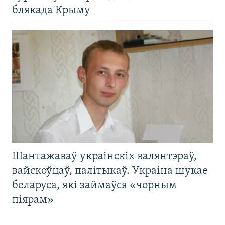
блякада Крыму
Шантажаваў украінскіх валянтэраў,
вайскоўцаў, палітыкаў. Украіна шукае
беларуса, які займаўся «чорным
піярам»