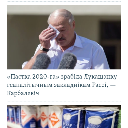
«Пастка 2020-га» зрабіла Лукашэнку
геапалітычным закладнікам Расеі, —
Карбалевіч