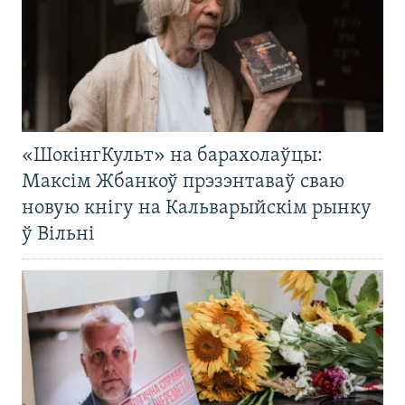
«ШокінгКульт» на барахолаўцы:
Максім Жбанкоў прэзэнтаваў сваю
новую кнігу на Кальварыйскім рынку
ў Вільні