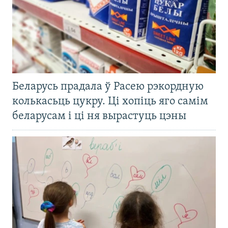
Беларусь прадала ў Расею рэкордную
колькасьць цукру. Ці хопіць яго самім
беларусам і ці ня вырастуць цэны