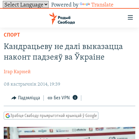
Powered by
Translate
Лінкі
ўнівэрсальнага
доступу
СПОРТ
НАВІНЫ
Перайсьці
Кандрацьеву не далі выказацца
да
ТОЛЬКІ НА СВАБОДЗЕ
УСЕ НАВІНЫ
наконт падзеяў ва Ўкраіне
галоўнага
СУВЯЗЬ
ВІДЭА І ФОТА
ТЭСТЫ
зьместу
Ігар Карней
Перайсьці
ПАДПІСАЦЦА
ЛЮДЗІ
БЛОГІ
АБЫСЬЦІ БЛЯКАВАНЬНЕ
да
08 кастрычнік 2014, 19:39
ПАЛІТЫКА
ГІСТОРЫЯ НА СВАБОДЗЕ
ПАДЗЯЛІЦЦА ІНФАРМАЦЫЯЙ
RSS
галоўнай
САЧЫЦЕ ЗА АБНАЎЛЕНЬНЯМІ
навігацыі
ЭКАНОМІКА
ПАДКАСТЫ
ПАДКАСТЫ
Падзяліцца
Без VPN
Перайсьці
ВАЙНА
КНІГІ
FACEBOOK
да
Зрабіце Свабоду прыярытэтнай крыніцай ў Google
БЕЛАРУСЫ НА ВАЙНЕ
АЎДЫЁКНІГІ
TWITTER
пошуку
ПАЛІТВЯЗЬНІ
PREMIUM
Усе сайты РС/РСЭ