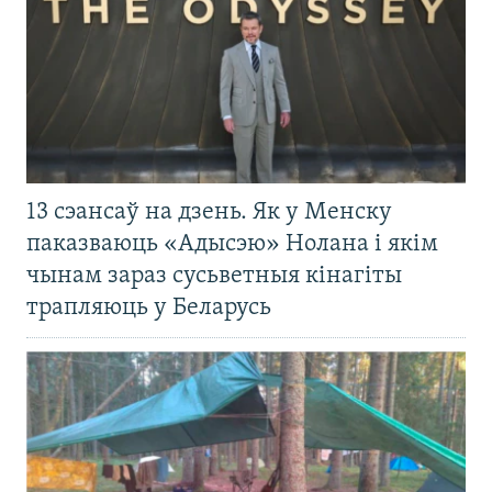
13 сэансаў на дзень. Як у Менску
паказваюць «Адысэю» Нолана і якім
чынам зараз сусьветныя кінагіты
трапляюць у Беларусь