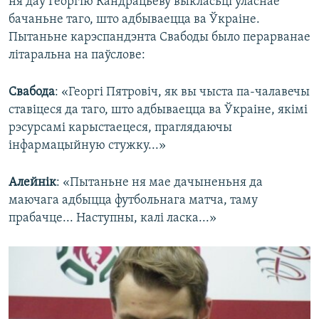
ня даў Георгію Кандрацьеву выкласьці ўласнае
бачаньне таго, што адбываецца ва Ўкраіне.
Пытаньне карэспандэнта Свабоды было перарванае
літаральна на паўслове:
Свабода
: «Георгі Пятровіч, як вы чыста па-чалавечы
ставіцеся да таго, што адбываецца ва Ўкраіне, якімі
рэсурсамі карыстаецеся, праглядаючы
інфармацыйную стужку...»
Алейнік
: «Пытаньне ня мае дачыненьня да
маючага адбыцца футбольнага матча, таму
прабачце... Наступны, калі ласка...»