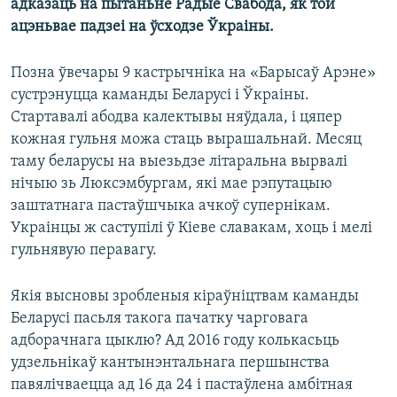
адказаць на пытаньне Радыё Свабода, як той
ацэньвае падзеі на ўсходзе Ўкраіны.
Позна ўвечары 9 кастрычніка на «Барысаў Арэне»
сустрэнуцца каманды Беларусі і Ўкраіны.
Стартавалі абодва калектывы няўдала, і цяпер
кожная гульня можа стаць вырашальнай. Месяц
таму беларусы на выезьдзе літаральна вырвалі
нічыю зь Люксэмбургам, які мае рэпутацыю
заштатнага пастаўшчыка ачкоў супернікам.
Украінцы ж саступілі ў Кіеве славакам, хоць і мелі
гульнявую перавагу.
Якія высновы зробленыя кіраўніцтвам каманды
Беларусі пасьля такога пачатку чарговага
адборачнага цыклю? Ад 2016 году колькасьць
удзельнікаў кантынэнтальнага першынства
павялічваецца ад 16 да 24 і пастаўлена амбітная