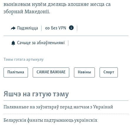
выніковым нулём дзеляць апошняе месца са
зборнай Македоніі.
Падзяліцца
Без VPN
Сачыце за абнаўленьнямі
Тэмы гэтага артыкулу
Палітыка
САМАЕ ВАЖНАЕ
Навіны
Спорт
Яшчэ на гэтую тэму
Паляваньне на заўзятараў перад матчам з Украінай
Беларускія фанаты падтрымаюць украінскіх