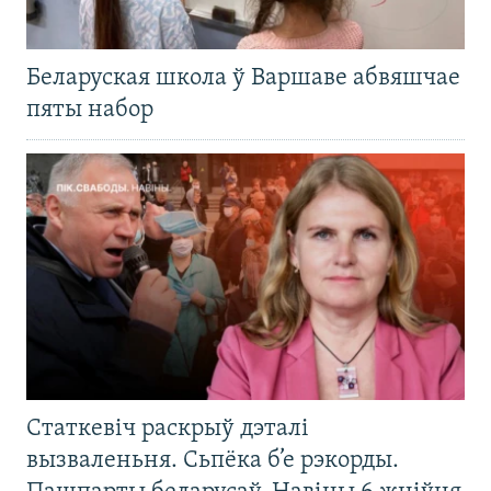
Беларуская школа ў Варшаве абвяшчае
пяты набор
Статкевіч раскрыў дэталі
вызваленьня. Сьпёка б’е рэкорды.