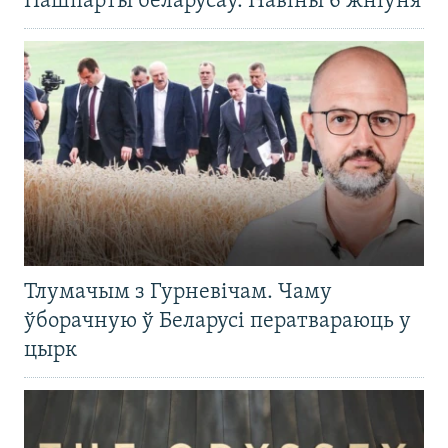
Пашпарты беларусаў. Навіны 6 жніўня
Тлумачым з Гурневічам. Чаму
ўборачную ў Беларусі ператвараюць у
цырк