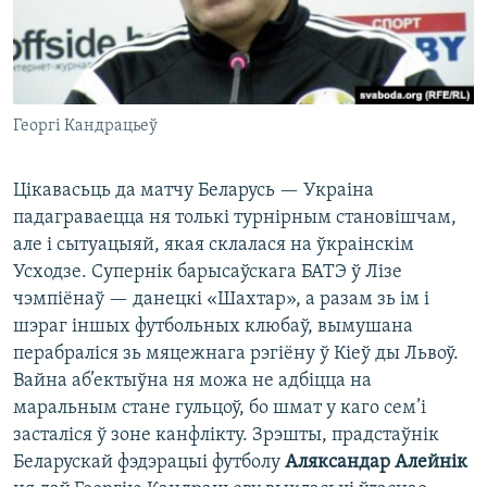
Георгі Кандрацьеў
Цікавасьць да матчу Беларусь — Украіна
падаграваецца ня толькі турнірным становішчам,
але і сытуацыяй, якая склалася на ўкраінскім
Усходзе. Супернік барысаўскага БАТЭ ў Лізе
чэмпіёнаў — данецкі «Шахтар», а разам зь ім і
шэраг іншых футбольных клюбаў, вымушана
перабраліся зь мяцежнага рэгіёну ў Кіеў ды Львоў.
Вайна аб’ектыўна ня можа не адбіцца на
маральным стане гульцоў, бо шмат у каго сем’і
засталіся ў зоне канфлікту. Зрэшты, прадстаўнік
Беларускай фэдэрацыі футболу
Аляксандар Алейнік