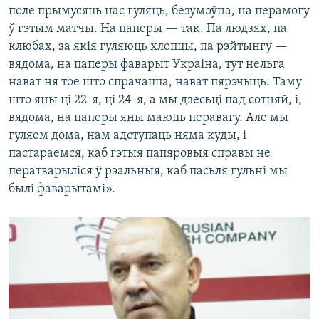
поле прымусяць нас гуляць, безумоўна, на перамогу
ў гэтым матчы. На паперы — так. Па людзях, па
клюбах, за якія гуляюць хлопцы, па рэйтынгу —
вядома, на паперы фаварыт Украіна, тут нельга
нават ня тое што спрачацца, нават пярэчыць. Таму
што яны ці 22-я, ці 24-я, а мы дзесьці пад сотняй, і,
вядома, на паперы яны маюць перавагу. Але мы
гуляем дома, нам адступаць няма куды, і
пастараемся, каб гэтыя папяровыя справы не
ператварыліся ў рэальныя, каб пасьля гульні мы
былі фаварытамі».