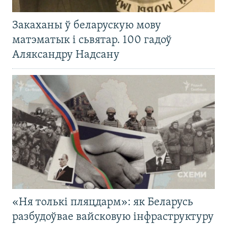
Закаханы ў беларускую мову
матэматык і сьвятар. 100 гадоў
Аляксандру Надсану
«Ня толькі пляцдарм»: як Беларусь
разбудоўвае вайсковую інфраструктуру