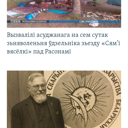
Вызвалілі асуджанага на сем сутак
зьняволеньня ўдзельніка зьезду «Сям’і
вясёлкі» пад Расонамі