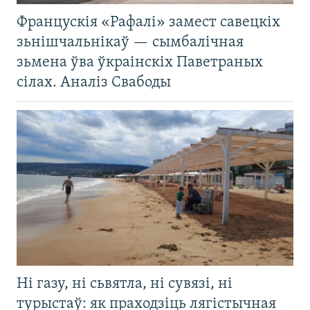
Францускія «Рафалі» замест савецкіх
зьнішчальнікаў — сымбалічная
зьмена ўва ўкраінскіх Паветраных
сілах. Аналіз Свабоды
Ні газу, ні сьвятла, ні сувязі, ні
турыстаў: як праходзіць лягістычная