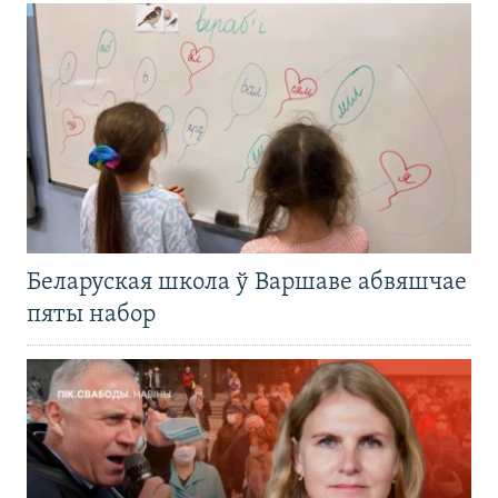
Беларуская школа ў Варшаве абвяшчае
пяты набор