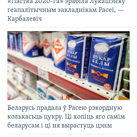
«Пастка 2020-га» зрабіла Лукашэнку
геапалітычным закладнікам Расеі, —
Карбалевіч
Беларусь прадала ў Расею рэкордную
колькасьць цукру. Ці хопіць яго самім
беларусам і ці ня вырастуць цэны