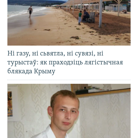
Ні газу, ні сьвятла, ні сувязі, ні
турыстаў: як праходзіць лягістычная
блякада Крыму