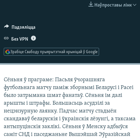
КУЛЬТУРА
МОВА
Наўпроставы лінк
КАЛЯНДАР
НА ХВАЛЯХ СВАБОДЫ
Падзяліцца
Без VPN
Зрабіце Свабоду прыярытэтнай крыніцай ў Google
Сёньня ў праграме: Пасьля ўчорашняга
футбольнага матчу паміж зборнымі Беларусі і Расеі
было затрымана шмат фанатаў. Сёньня ім далі
арышты і штрафы. Большасьць асудзілі за
нецэнзурную лаянку. Падчас матчу стадыён
скандаваў беларускія і ўкраінскія лёзунгі, а таксама
антыпуцінскія заклікі. Сёньня ў Менску адбыўся
саміт СНД і паседжаньне Вышэйшай Эўразійскай