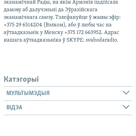
эканамічнай Рады, на якім Армэнія падпісала
дамову аб далучэньні да Эўразійскага
эканамічнага саюзу. Тэлефануйце ў жывы эфір:
+375 29 6514204 (Вэлком), або ў любы час на
аўтаадказьнік у Менску +375 172 663952. Адрас
нашага аўтаадказьніка ў SKYPE: svabodaradio.
Катэгорыі
МУЛЬТЫМЭДЫЯ
ВІДЭА