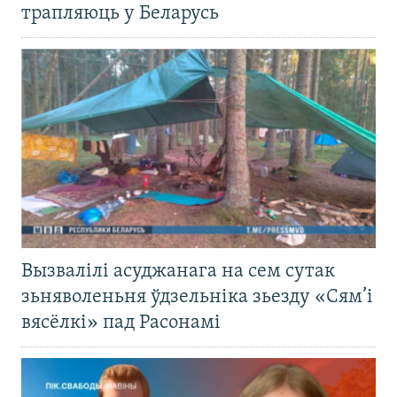
трапляюць у Беларусь
Вызвалілі асуджанага на сем сутак
зьняволеньня ўдзельніка зьезду «Сям’і
вясёлкі» пад Расонамі