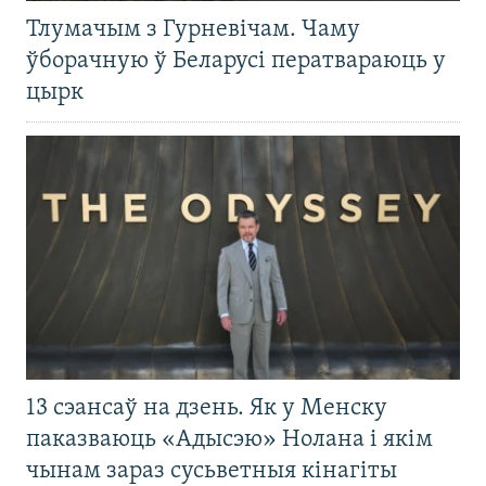
Тлумачым з Гурневічам. Чаму
ўборачную ў Беларусі ператвараюць у
цырк
13 сэансаў на дзень. Як у Менску
паказваюць «Адысэю» Нолана і якім
чынам зараз сусьветныя кінагіты