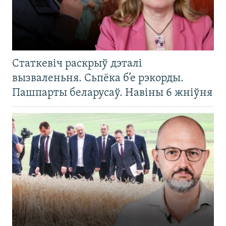
Статкевіч раскрыў дэталі
вызваленьня. Сьпёка б’е рэкорды.
Пашпарты беларусаў. Навіны 6 жніўня