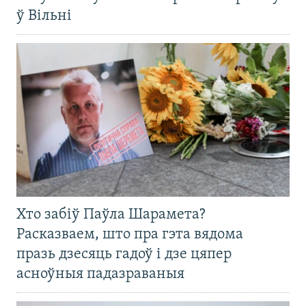
ў Вільні
Хто забіў Паўла Шарамета?
Расказваем, што пра гэта вядома
празь дзесяць гадоў і дзе цяпер
асноўныя падазраваныя