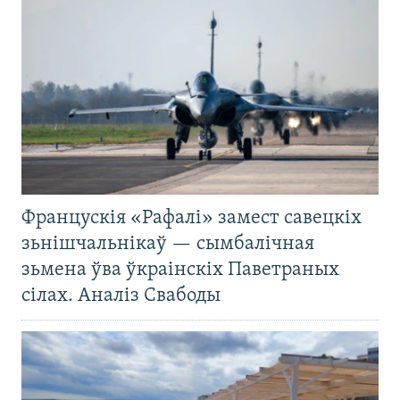
Францускія «Рафалі» замест савецкіх
зьнішчальнікаў — сымбалічная
зьмена ўва ўкраінскіх Паветраных
сілах. Аналіз Свабоды