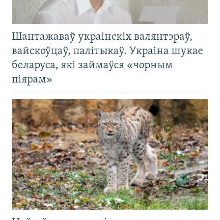
Шантажаваў украінскіх валянтэраў,
вайскоўцаў, палітыкаў. Украіна шукае
беларуса, які займаўся «чорным
піярам»