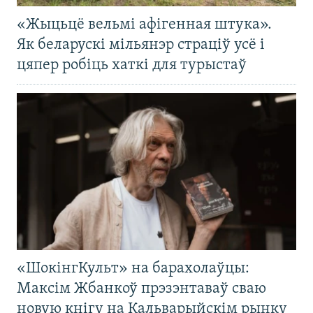
«Жыцьцё вельмі афігенная штука».
Як беларускі мільянэр страціў усё і
цяпер робіць хаткі для турыстаў
«ШокінгКульт» на барахолаўцы:
Максім Жбанкоў прэзэнтаваў сваю
новую кнігу на Кальварыйскім рынку