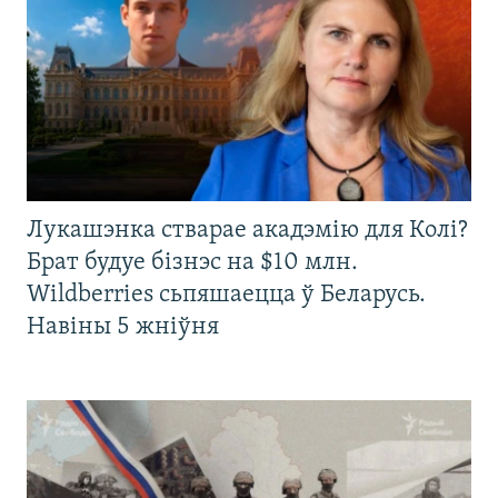
Лукашэнка стварае акадэмію для Колі?
Брат будуе бізнэс на $10 млн.
Wildberries сьпяшаецца ў Беларусь.
Навіны 5 жніўня