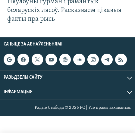
Няўлоўны гурман і рамантык
беларускіх лясоў. Расказваем цікавыя
факты пра рысь
САЧЫЦЕ ЗА АБНАЎЛЕНЬНЯМІ
РАЗЬДЗЕЛЫ САЙТУ
ІНФАРМАЦЫЯ
Радыё Свабода © 2026 РС | Усе правы захаваныя.