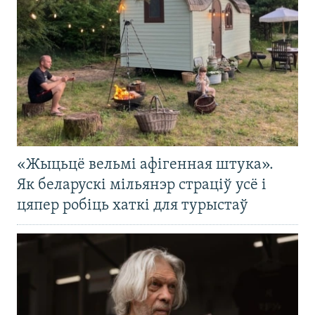
«Жыцьцё вельмі афігенная штука».
Як беларускі мільянэр страціў усё і
цяпер робіць хаткі для турыстаў