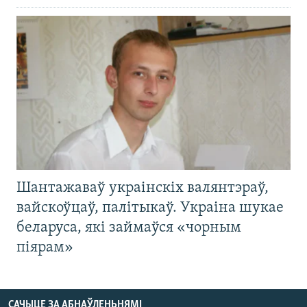
Шантажаваў украінскіх валянтэраў,
вайскоўцаў, палітыкаў. Украіна шукае
беларуса, які займаўся «чорным
піярам»
САЧЫЦЕ ЗА АБНАЎЛЕНЬНЯМІ