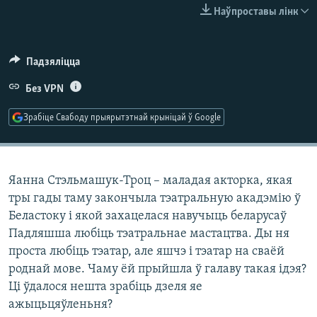
КУЛЬТУРА
МОВА
Наўпроставы лінк
КАЛЯНДАР
НА ХВАЛЯХ СВАБОДЫ
Падзяліцца
Без VPN
Зрабіце Свабоду прыярытэтнай крыніцай ў Google
Яанна Стэльмашук-Троц – маладая акторка, якая
тры гады таму закончыла тэатральную акадэмію ў
Беластоку і якой захацелася навучыць беларусаў
Падляшша любіць тэатральнае мастацтва. Ды ня
проста любіць тэатар, але яшчэ і тэатар на сваёй
роднай мове. Чаму ёй прыйшла ў галаву такая ідэя?
Ці ўдалося нешта зрабіць дзеля яе
ажыцьцяўленьня?