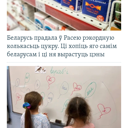
Беларусь прадала ў Расею рэкордную
колькасьць цукру. Ці хопіць яго самім
беларусам і ці ня вырастуць цэны