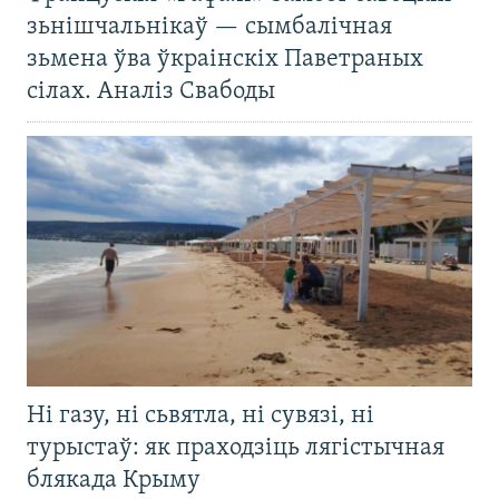
зьнішчальнікаў — сымбалічная
зьмена ўва ўкраінскіх Паветраных
сілах. Аналіз Свабоды
Ні газу, ні сьвятла, ні сувязі, ні
турыстаў: як праходзіць лягістычная
блякада Крыму