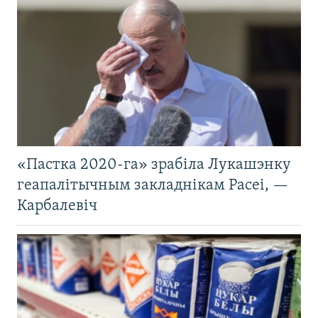
«Пастка 2020-га» зрабіла Лукашэнку
геапалітычным закладнікам Расеі, —
Карбалевіч