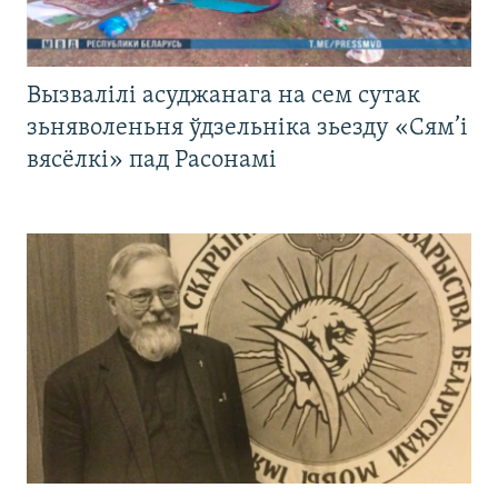
Вызвалілі асуджанага на сем сутак
зьняволеньня ўдзельніка зьезду «Сям’і
вясёлкі» пад Расонамі