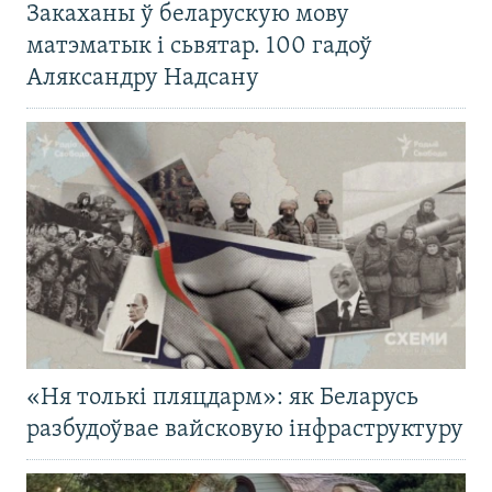
Закаханы ў беларускую мову
матэматык і сьвятар. 100 гадоў
Аляксандру Надсану
«Ня толькі пляцдарм»: як Беларусь
разбудоўвае вайсковую інфраструктуру