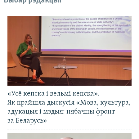
Выбар рэдакцыі
«Усё кепска і вельмі кепска».
Як прайшла дыскусія «Мова, культура,
адукацыя і мэдыя: нябачны фронт
за Беларусь»