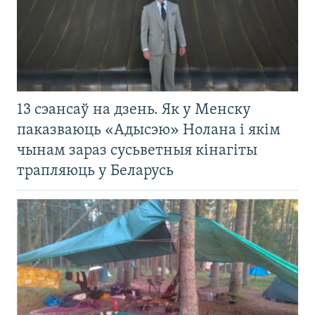
13 сэансаў на дзень. Як у Менску
паказваюць «Адысэю» Нолана і якім
чынам зараз сусьветныя кінагіты
трапляюць у Беларусь