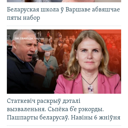
Беларуская школа ў Варшаве абвяшчае
пяты набор
Статкевіч раскрыў дэталі
вызваленьня. Сьпёка б’е рэкорды.
Пашпарты беларусаў. Навіны 6 жніўня