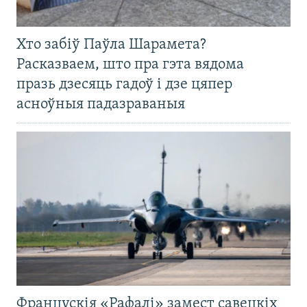
Хто забіў Паўла Шарамета?
Расказваем, што пра гэта вядома
празь дзесяць гадоў і дзе цяпер
асноўныя падазраваныя
Францускія «Рафалі» замест савецкіх