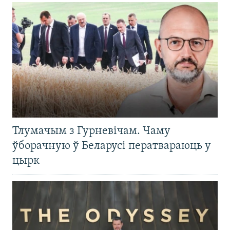
Тлумачым з Гурневічам. Чаму
ўборачную ў Беларусі ператвараюць у
цырк