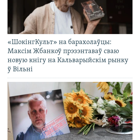
«ШокінгКульт» на барахолаўцы:
Максім Жбанкоў прэзэнтаваў сваю
новую кнігу на Кальварыйскім рынку
ў Вільні