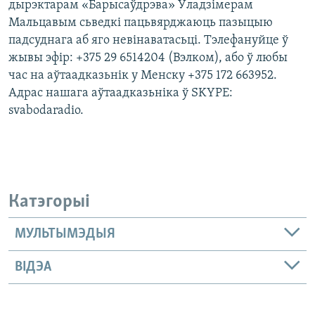
дырэктарам «Барысаўдрэва» Ўладзімерам
Мальцавым сьведкі пацьвярджаюць пазыцыю
падсуднага аб яго невінаватасьці. Тэлефануйце ў
жывы эфір: +375 29 6514204 (Вэлком), або ў любы
час на аўтаадказьнік у Менску +375 172 663952.
Адрас нашага аўтаадказьніка ў SKYPE:
svabodaradio.
Катэгорыі
МУЛЬТЫМЭДЫЯ
ВІДЭА