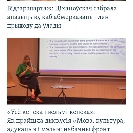
Відэарэпартаж: Ціханоўская сабрала
апазыцыю, каб абмеркаваць плян
прыходу да ўлады
«Усё кепска і вельмі кепска».
Як прайшла дыскусія «Мова, культура,
адукацыя і мэдыя: нябачны фронт