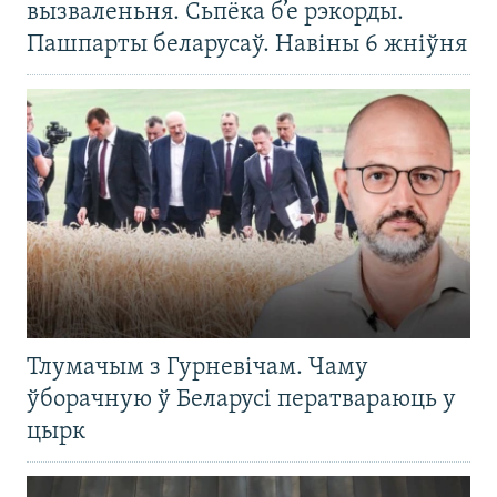
вызваленьня. Сьпёка б’е рэкорды.
Пашпарты беларусаў. Навіны 6 жніўня
Тлумачым з Гурневічам. Чаму
ўборачную ў Беларусі ператвараюць у
цырк