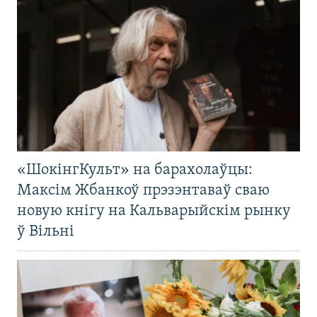
«ШокінгКульт» на барахолаўцы:
Максім Жбанкоў прэзэнтаваў сваю
новую кнігу на Кальварыйскім рынку
ў Вільні