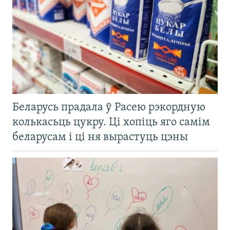
Беларусь прадала ў Расею рэкордную
колькасьць цукру. Ці хопіць яго самім
беларусам і ці ня вырастуць цэны