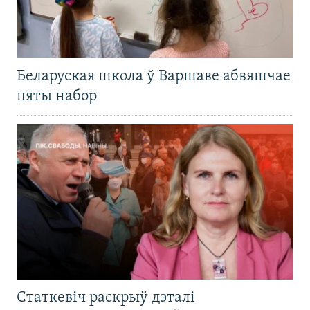
Беларуская школа ў Варшаве абвяшчае
пяты набор
Статкевіч раскрыў дэталі