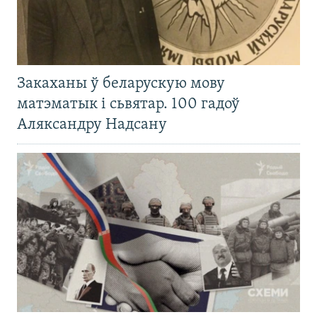
Закаханы ў беларускую мову
матэматык і сьвятар. 100 гадоў
Аляксандру Надсану