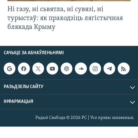
Ні газу, ні сьвятла, ні сувязі, ні
турыстаў: як праходзіць лягістычная
блякада Крыму
САЧЫЦЕ ЗА АБНАЎЛЕНЬНЯМІ
РАЗЬДЗЕЛЫ САЙТУ
ІНФАРМАЦЫЯ
Радыё Свабода © 2026 РС | Усе правы захаваныя.