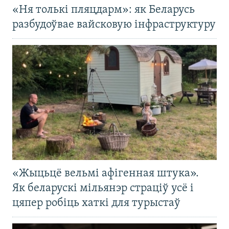
«Ня толькі пляцдарм»: як Беларусь
разбудоўвае вайсковую інфраструктуру
«Жыцьцё вельмі афігенная штука».
Як беларускі мільянэр страціў усё і
цяпер робіць хаткі для турыстаў