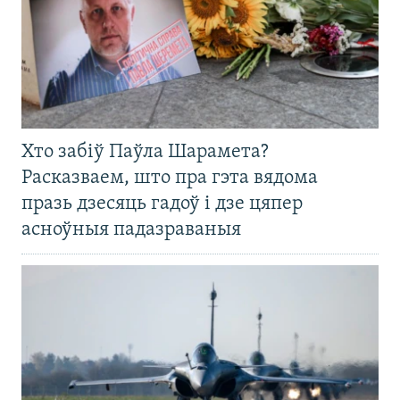
Хто забіў Паўла Шарамета?
Расказваем, што пра гэта вядома
празь дзесяць гадоў і дзе цяпер
асноўныя падазраваныя