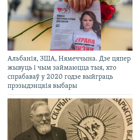
Альбанія, ЗША, Нямеччына. Дзе цяпер
жывуць і чым займаюцца тыя, хто
спрабаваў у 2020 годзе выйграць
прэзыдэнцкія выбары