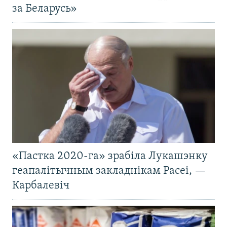
за Беларусь»
«Пастка 2020-га» зрабіла Лукашэнку
геапалітычным закладнікам Расеі, —
Карбалевіч