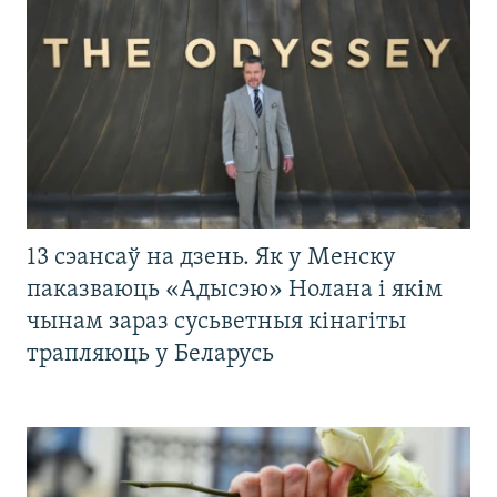
13 сэансаў на дзень. Як у Менску
паказваюць «Адысэю» Нолана і якім
чынам зараз сусьветныя кінагіты
трапляюць у Беларусь