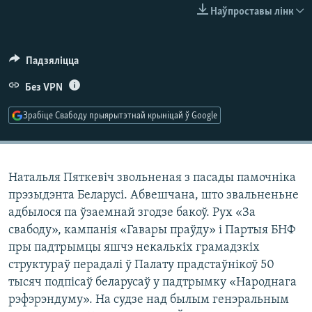
КУЛЬТУРА
МОВА
Наўпроставы лінк
КАЛЯНДАР
НА ХВАЛЯХ СВАБОДЫ
Падзяліцца
Без VPN
Зрабіце Свабоду прыярытэтнай крыніцай ў Google
Натальля Пяткевіч звольненая з пасады памочніка
прэзыдэнта Беларусі. Абвешчана, што звальненьне
адбылося па ўзаемнай згодзе бакоў. Рух «За
свабоду», кампанія «Гавары праўду» і Партыя БНФ
пры падтрымцы яшчэ некалькіх грамадзкіх
структураў перадалі ў Палату прадстаўнікоў 50
тысяч подпісаў беларусаў у падтрымку «Народнага
рэфэрэндуму». На судзе над былым генэральным