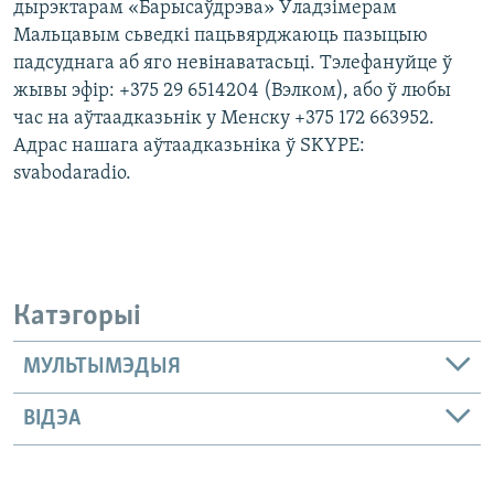
дырэктарам «Барысаўдрэва» Ўладзімерам
Мальцавым сьведкі пацьвярджаюць пазыцыю
падсуднага аб яго невінаватасьці. Тэлефануйце ў
жывы эфір: +375 29 6514204 (Вэлком), або ў любы
час на аўтаадказьнік у Менску +375 172 663952.
Адрас нашага аўтаадказьніка ў SKYPE:
svabodaradio.
Катэгорыі
МУЛЬТЫМЭДЫЯ
ВІДЭА