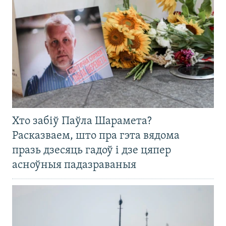
Хто забіў Паўла Шарамета?
Расказваем, што пра гэта вядома
празь дзесяць гадоў і дзе цяпер
асноўныя падазраваныя