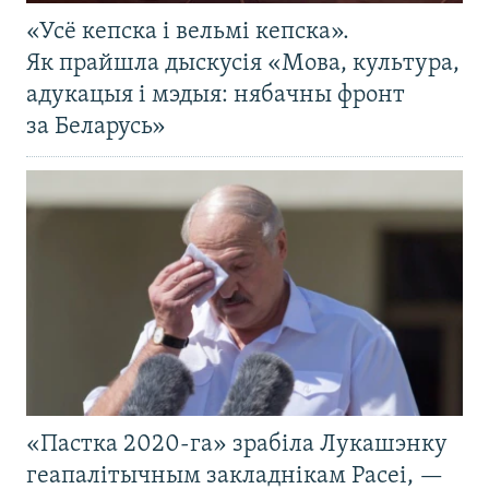
«Усё кепска і вельмі кепска».
Як прайшла дыскусія «Мова, культура,
адукацыя і мэдыя: нябачны фронт
за Беларусь»
«Пастка 2020-га» зрабіла Лукашэнку
геапалітычным закладнікам Расеі, —