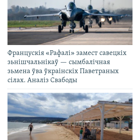
Францускія «Рафалі» замест савецкіх
зьнішчальнікаў — сымбалічная
зьмена ўва ўкраінскіх Паветраных
сілах. Аналіз Свабоды