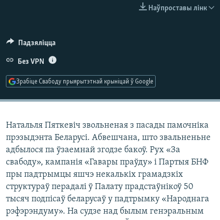
КУЛЬТУРА
МОВА
Наўпроставы лінк
КАЛЯНДАР
НА ХВАЛЯХ СВАБОДЫ
Падзяліцца
Без VPN
Зрабіце Свабоду прыярытэтнай крыніцай ў Google
Натальля Пяткевіч звольненая з пасады памочніка
прэзыдэнта Беларусі. Абвешчана, што звальненьне
адбылося па ўзаемнай згодзе бакоў. Рух «За
свабоду», кампанія «Гавары праўду» і Партыя БНФ
пры падтрымцы яшчэ некалькіх грамадзкіх
структураў перадалі ў Палату прадстаўнікоў 50
тысяч подпісаў беларусаў у падтрымку «Народнага
рэфэрэндуму». На судзе над былым генэральным