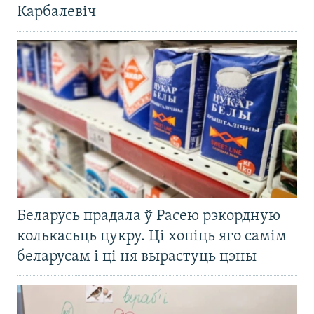
Карбалевіч
Беларусь прадала ў Расею рэкордную
колькасьць цукру. Ці хопіць яго самім
беларусам і ці ня вырастуць цэны