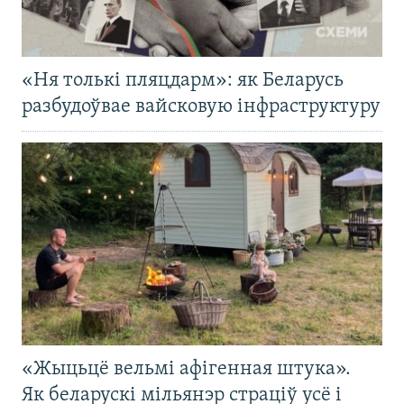
«Ня толькі пляцдарм»: як Беларусь
разбудоўвае вайсковую інфраструктуру
«Жыцьцё вельмі афігенная штука».
Як беларускі мільянэр страціў усё і