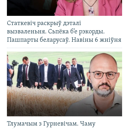
Статкевіч раскрыў дэталі
вызваленьня. Сьпёка б’е рэкорды.
Пашпарты беларусаў. Навіны 6 жніўня
Тлумачым з Гурневічам. Чаму