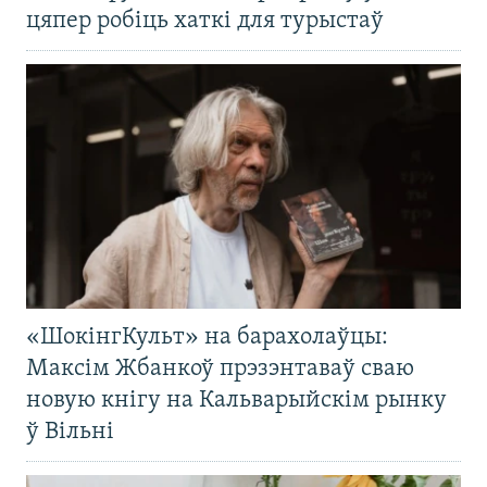
цяпер робіць хаткі для турыстаў
«ШокінгКульт» на барахолаўцы:
Максім Жбанкоў прэзэнтаваў сваю
новую кнігу на Кальварыйскім рынку
ў Вільні