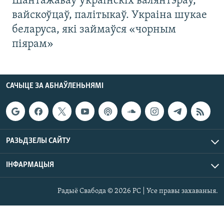
Шантажаваў украінскіх валянтэраў,
вайскоўцаў, палітыкаў. Украіна шукае
беларуса, які займаўся «чорным
піярам»
САЧЫЦЕ ЗА АБНАЎЛЕНЬНЯМІ
РАЗЬДЗЕЛЫ САЙТУ
ІНФАРМАЦЫЯ
Радыё Свабода © 2026 РС | Усе правы захаваныя.