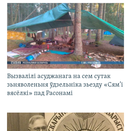
Вызвалілі асуджанага на сем сутак
зьняволеньня ўдзельніка зьезду «Сям’і
вясёлкі» пад Расонамі