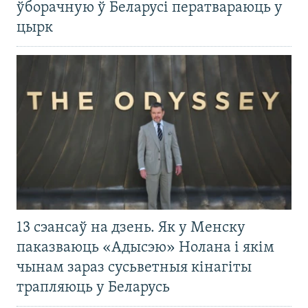
ўборачную ў Беларусі ператвараюць у
цырк
13 сэансаў на дзень. Як у Менску
паказваюць «Адысэю» Нолана і якім
чынам зараз сусьветныя кінагіты
трапляюць у Беларусь