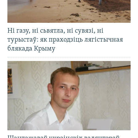
Ні газу, ні сьвятла, ні сувязі, ні
турыстаў: як праходзіць лягістычная
блякада Крыму