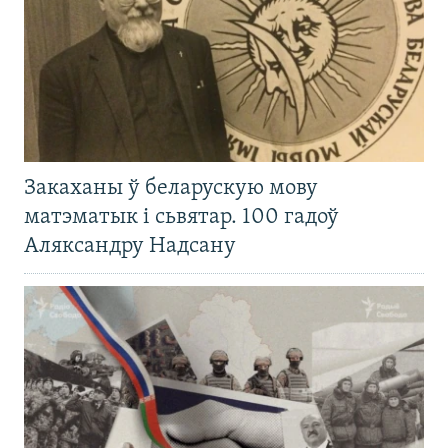
Закаханы ў беларускую мову
матэматык і сьвятар. 100 гадоў
Аляксандру Надсану