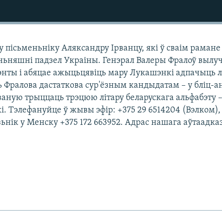
 пісьменьніку Аляксандру Ірванцу, які ў сваім рамане
ньняшні падзел Украіны. Генэрал Валеры Фралоў вылу
нты і абяцае ажыцьцявіць мару Лукашэнкі адпачыць 
 Фралова дастаткова сур'ёзным кандыдатам – у бліц-а
ваную трыццаць трэцюю літару беларускага альфабэту –
і. Тэлефануйце ў жывы эфір: +375 29 6514204 (Вэлком), 
ьнік у Менску +375 172 663952. Адрас нашага аўтаадка
.