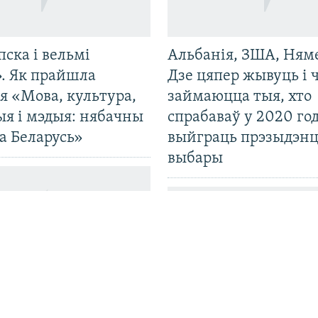
пска і вельмі
Альбанія, ЗША, Ням
». Як прайшла
Дзе цяпер жывуць і
я «Мова, культура,
займаюцца тыя, хто
ыя і мэдыя: нябачны
спрабаваў у 2020 го
а Беларусь»
выйграць прэзыдэнц
выбары
ь прадала ў Расею