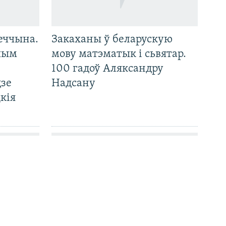
еччына.
Закаханы ў беларускую
 чым
мову матэматык і сьвятар.
100 гадоў Аляксандру
дзе
Надсану
кія