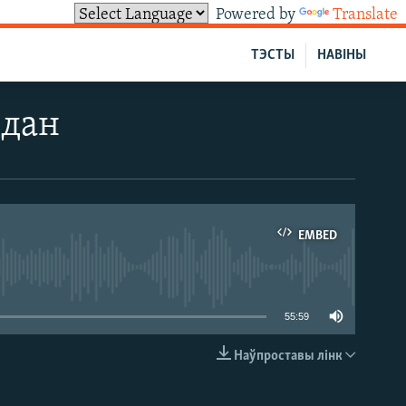
Powered by
Translate
ТЭСТЫ
НАВІНЫ
йдан
EMBED
able
55:59
Наўпроставы лінк
EMBED