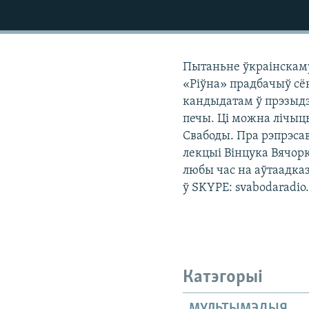
КАЛЯНДАР
НА ХВАЛЯХ СВАБОДЫ
Пытаньне ўкраінскаму
«Ріўна» прадбачыў сё
кандыдатам ў прэзыдэ
печы. Ці можна лічыць
Свабоды. Пра рэпрэса
лекцыі Вінцука Вячорк
любы час на аўтаадказ
ў SKYPE: svabodaradio
Катэгорыі
МУЛЬТЫМЭДЫЯ