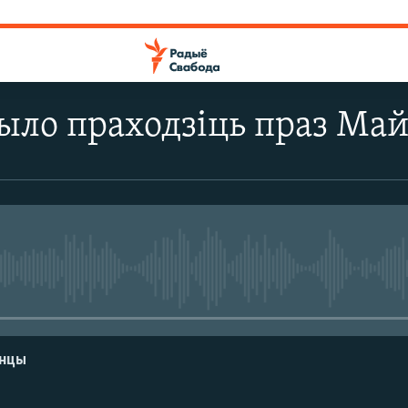
было праходзіць праз Ма
No media source currently avail
енцы