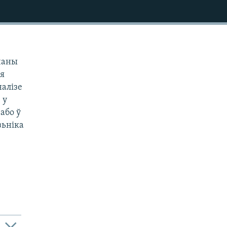
чаны
ля
налізе
 у
або ў
зьніка