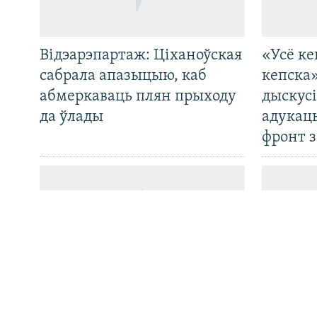
Відэарэпартаж: Ціханоўская
«Усё ке
САЧЫЦЕ ЗА АБНАЎЛЕНЬНЯМІ
сабрала апазыцыю, каб
кепска
абмеркаваць плян прыходу
дыскусі
да ўлады
адукац
фронт з
Усе сайты РС/РСЭ
«Пастка 2020-га» зрабіла
Беларус