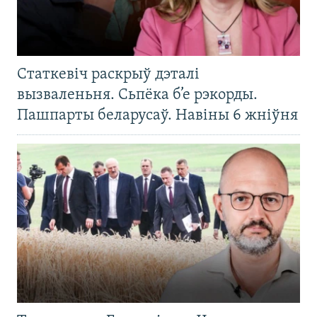
Статкевіч раскрыў дэталі
вызваленьня. Сьпёка б’е рэкорды.
Пашпарты беларусаў. Навіны 6 жніўня