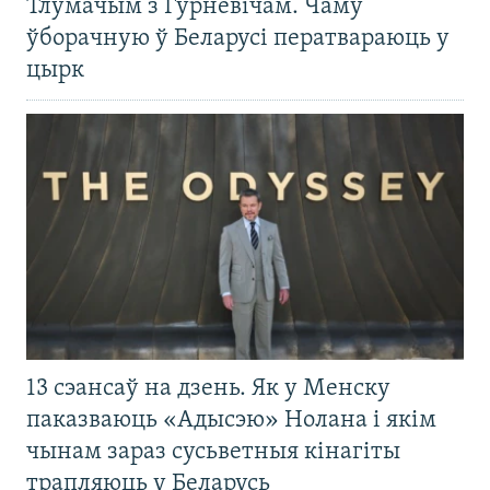
Тлумачым з Гурневічам. Чаму
ўборачную ў Беларусі ператвараюць у
цырк
13 сэансаў на дзень. Як у Менску
паказваюць «Адысэю» Нолана і якім
чынам зараз сусьветныя кінагіты
трапляюць у Беларусь