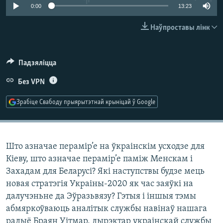
КУЛЬТУРА
МОВА
0:00
13:23
КАЛЯНДАР
НА ХВАЛЯХ СВАБОДЫ
Наўпроставы лінк
Падзяліцца
Без VPN
Зрабіце Свабоду прыярытэтнай крыніцай ў Google
Што азначае перамір’е на ўкраінскім усходзе для
Кіеву, што азначае перамір’е паміж Менскам і
Захадам для Беларусі? Які наступствы будзе мець
новая стратэгія Украіны-2020 як час заяўкі на
далучэньне да Эўразьвязу? Гэтыя і іншыя тэмы
абмяркоўваюць аналітык службы навінаў нашага
радыё Браян Уітмар, дырэктар украінскай службы