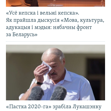
«Усё кепска і вельмі кепска».
Як прайшла дыскусія «Мова, культура,
адукацыя і мэдыя: нябачны фронт
за Беларусь»
«Пастка 2020-га» зрабіла Лукашэнку