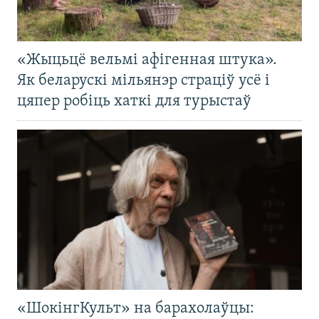
«Жыцьцё вельмі афігенная штука».
Як беларускі мільянэр страціў усё і
цяпер робіць хаткі для турыстаў
«ШокінгКульт» на барахолаўцы: