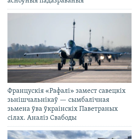
асноўныя падазраваныя
Францускія «Рафалі» замест савецкіх
зьнішчальнікаў — сымбалічная
зьмена ўва ўкраінскіх Паветраных
сілах. Аналіз Свабоды