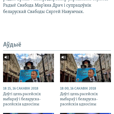
Радыё Свабода Мар’яна Драч і супрацоўнік
беларускай Свабоды Сяргей Навумчык.
Аўдыё
18:15, 16 САКАВІК 2018
18:00, 16 САКАВІК 2018
Доўгі цень расейскіх
Доўгі цень расейскіх
выбараў і беларуска-
выбараў і беларуска-
расейскія адносіны
расейскія адносіны