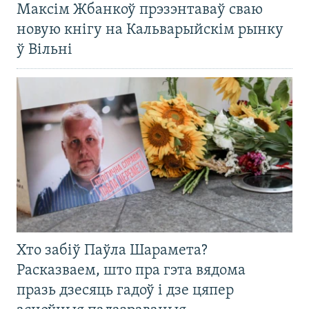
Максім Жбанкоў прэзэнтаваў сваю
новую кнігу на Кальварыйскім рынку
ў Вільні
Хто забіў Паўла Шарамета?
Расказваем, што пра гэта вядома
празь дзесяць гадоў і дзе цяпер