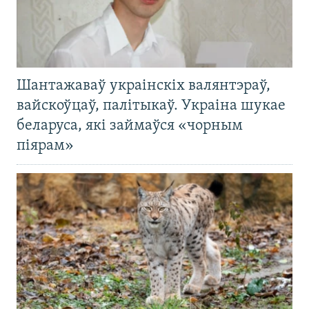
Шантажаваў украінскіх валянтэраў,
вайскоўцаў, палітыкаў. Украіна шукае
беларуса, які займаўся «чорным
піярам»