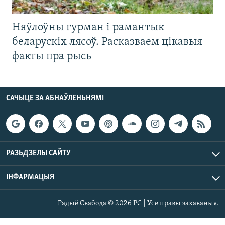
Няўлоўны гурман і рамантык
беларускіх лясоў. Расказваем цікавыя
факты пра рысь
САЧЫЦЕ ЗА АБНАЎЛЕНЬНЯМІ
РАЗЬДЗЕЛЫ САЙТУ
ІНФАРМАЦЫЯ
Радыё Свабода © 2026 РС | Усе правы захаваныя.