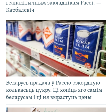
геапалітычным закладнікам Расеі, —
Карбалевіч
Беларусь прадала ў Расею рэкордную
колькасьць цукру. Ці хопіць яго самім
беларусам і ці ня вырастуць цэны