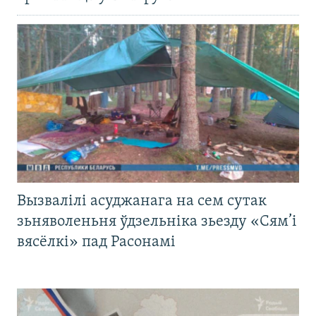
Вызвалілі асуджанага на сем сутак
зьняволеньня ўдзельніка зьезду «Сям’і
вясёлкі» пад Расонамі