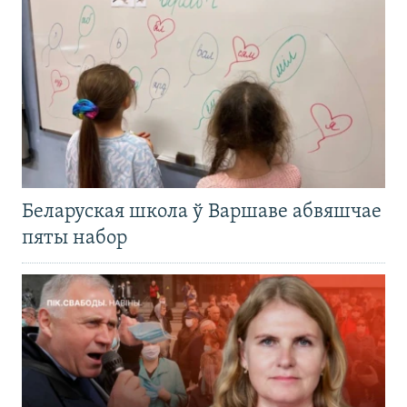
Беларуская школа ў Варшаве абвяшчае
пяты набор