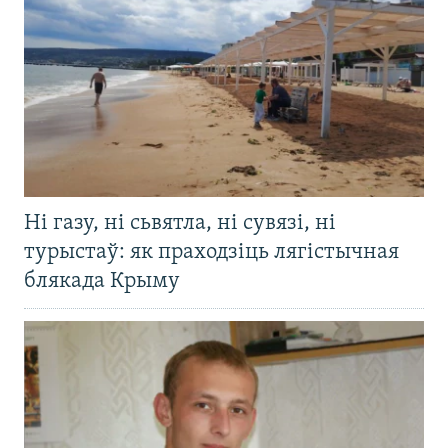
Ні газу, ні сьвятла, ні сувязі, ні
турыстаў: як праходзіць лягістычная
блякада Крыму