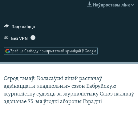
КУЛЬТУРА
МОВА
Наўпроставы лінк
КАЛЯНДАР
НА ХВАЛЯХ СВАБОДЫ
Падзяліцца
Без VPN
Зрабіце Свабоду прыярытэтнай крыніцай ў Google
Сярод тэмаў: Коласаўскі ліцэй распачаў
адзінаццаты «падпольны» сэзон Бабруйскую
журналістку судзяць за журналістыку Саюз палякаў
адзначае 75-ыя ўгодкі абароны Горадні