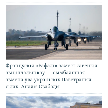
Францускія «Рафалі» замест савецкіх
зьнішчальнікаў — сымбалічная
зьмена ўва ўкраінскіх Паветраных
сілах. Аналіз Свабоды