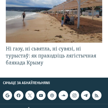
Ні газу, ні сьвятла, ні сувязі, ні
турыстаў: як праходзіць лягістычная
блякада Крыму
САЧЫЦЕ ЗА АБНАЎЛЕНЬНЯМІ