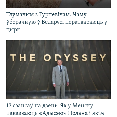
Тлумачым з Гурневічам. Чаму
ўборачную ў Беларусі ператвараюць у
цырк
13 сэансаў на дзень. Як у Менску
паказваюць «Адысэю» Нолана і якім