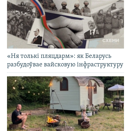
«Ня толькі пляцдарм»: як Беларусь
разбудоўвае вайсковую інфраструктуру