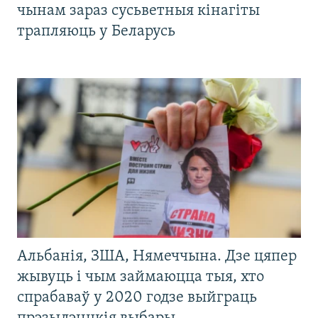
чынам зараз сусьветныя кінагіты
трапляюць у Беларусь
Альбанія, ЗША, Нямеччына. Дзе цяпер
жывуць і чым займаюцца тыя, хто
спрабаваў у 2020 годзе выйграць