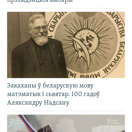
прэзыдэнцкія выбары
Закаханы ў беларускую мову
матэматык і сьвятар. 100 гадоў
Аляксандру Надсану