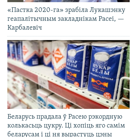
«Пастка 2020-га» зрабіла Лукашэнку
геапалітычным закладнікам Расеі, —
Карбалевіч
Беларусь прадала ў Расею рэкордную
колькасьць цукру. Ці хопіць яго самім
беларусам і ці ня вырастуць цэны