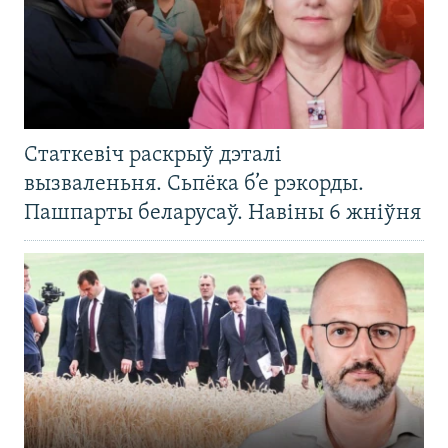
Статкевіч раскрыў дэталі
вызваленьня. Сьпёка б’е рэкорды.
Пашпарты беларусаў. Навіны 6 жніўня