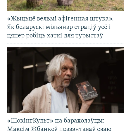
«Жыцьцё вельмі афігенная штука».
Як беларускі мільянэр страціў усё і
цяпер робіць хаткі для турыстаў
«ШокінгКульт» на барахолаўцы:
Максім Жбанкоў прэзэнтаваў сваю