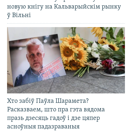
новую кнігу на Кальварыйскім рынку
ў Вільні
Хто забіў Паўла Шарамета?
Расказваем, што пра гэта вядома
празь дзесяць гадоў і дзе цяпер
асноўныя падазраваныя