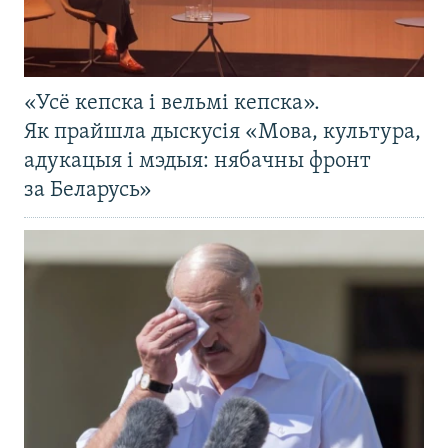
«Усё кепска і вельмі кепска».
Як прайшла дыскусія «Мова, культура,
адукацыя і мэдыя: нябачны фронт
за Беларусь»