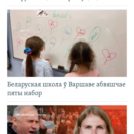
Беларуская школа ў Варшаве абвяшчае
пяты набор