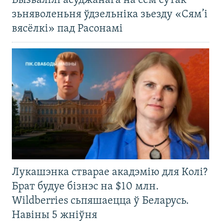
Вызвалілі асуджанага на сем сутак
зьняволеньня ўдзельніка зьезду «Сям’і
вясёлкі» пад Расонамі
Лукашэнка стварае акадэмію для Колі?
Брат будуе бізнэс на $10 млн.
Wildberries сьпяшаецца ў Беларусь.
Навіны 5 жніўня