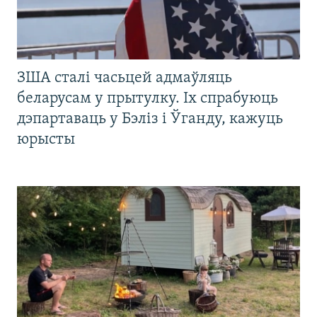
ЗША сталі часьцей адмаўляць
беларусам у прытулку. Іх спрабуюць
дэпартаваць у Бэліз і Ўганду, кажуць
юрысты