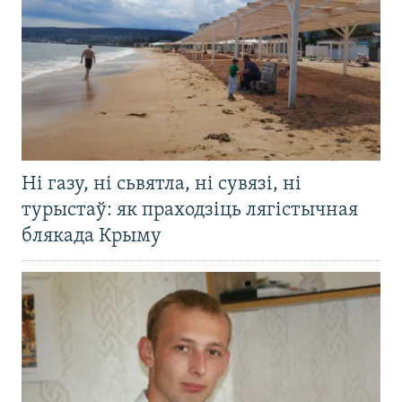
Ні газу, ні сьвятла, ні сувязі, ні
турыстаў: як праходзіць лягістычная
блякада Крыму