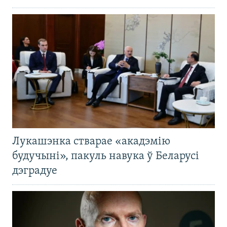
Лукашэнка стварае «акадэмію
будучыні», пакуль навука ў Беларусі
дэградуе