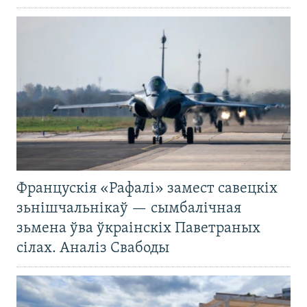
Францускія «Рафалі» замест савецкіх
зьнішчальнікаў — сымбалічная
зьмена ўва ўкраінскіх Паветраных
сілах. Аналіз Свабоды