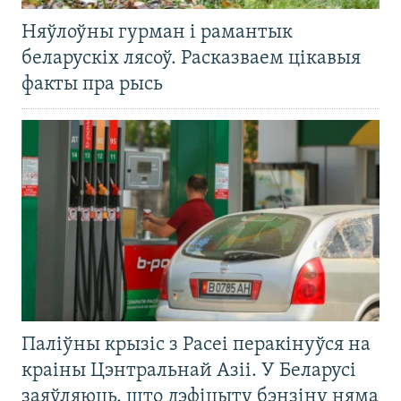
Няўлоўны гурман і рамантык
беларускіх лясоў. Расказваем цікавыя
факты пра рысь
Паліўны крызіс з Расеі перакінуўся на
краіны Цэнтральнай Азіі. У Беларусі
заяўляюць, што дэфіцыту бэнзіну няма