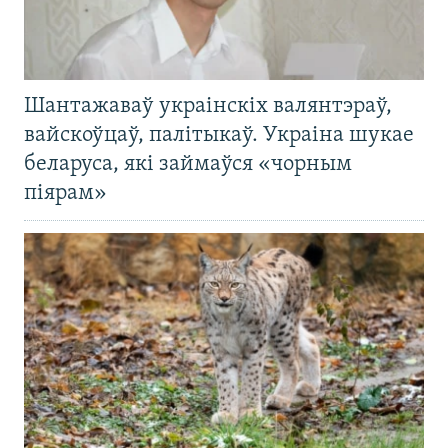
Шантажаваў украінскіх валянтэраў,
вайскоўцаў, палітыкаў. Украіна шукае
беларуса, які займаўся «чорным
піярам»