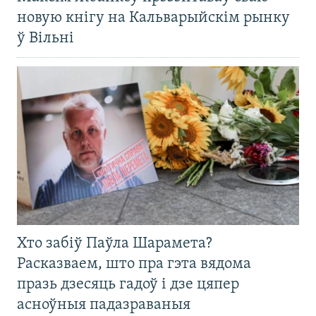
новую кнігу на Кальварыйскім рынку
ў Вільні
Хто забіў Паўла Шарамета?
Расказваем, што пра гэта вядома
празь дзесяць гадоў і дзе цяпер
асноўныя падазраваныя