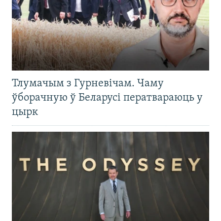
Тлумачым з Гурневічам. Чаму
ўборачную ў Беларусі ператвараюць у
цырк