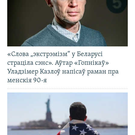
«Слова „экстрэмізм“ у Беларусі
страціла сэнс». Аўтар «Гопнікаў»
Уладзімер Казлоў напісаў раман пра
менскія 90-я