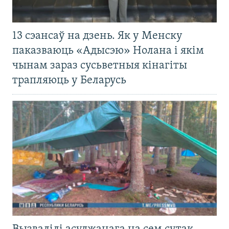
13 сэансаў на дзень. Як у Менску
паказваюць «Адысэю» Нолана і якім
чынам зараз сусьветныя кінагіты
трапляюць у Беларусь