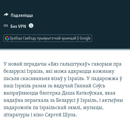
КУЛЬТУРА
МОВА
КАЛЯНДАР
НА ХВАЛЯХ СВАБОДЫ
Падзяліцца
Без VPN
Зрабіце Свабоду прыярытэтнай крыніцай ў Google
У новай перадачы «Бяз гальштукаў» гаворым пра
беларускі Ізраіль, які можа адкрыцца кожнаму
пасьля скасаваньня візаў у Ізраіль. У падарожжа ў
наш Ізраіль разам зь вядучай Ганнай Соўсь
выпраўляюцца блогерка Даша Каткоўская, якая
нядаўна пераехала зь Беларусі ў Ізраіль, і актыўны
падарожнік па ізраільскай зямлі, музыцы,
літаратуры і кіно Сяргей Шупа.