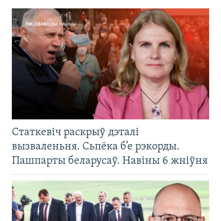
Статкевіч раскрыў дэталі
вызваленьня. Сьпёка б’е рэкорды.
Пашпарты беларусаў. Навіны 6 жніўня