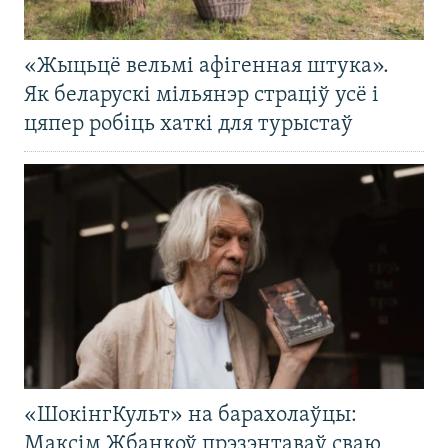
«Жыцьцё вельмі афігенная штука».
Як беларускі мільянэр страціў усё і
цяпер робіць хаткі для турыстаў
«ШокінгКульт» на барахолаўцы:
Максім Жбанкоў прэзэнтаваў сваю