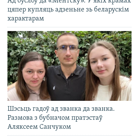
Ад буслоў да «Ментску». У якіх крамах
цяпер купляць адзеньне зь беларускім
характарам
Шэсьць гадоў ад званка да званка.
Размова з бубначом пратэстаў
Аляксеем Санчуком