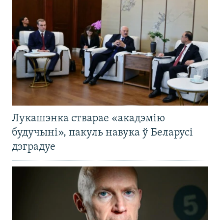
Лукашэнка стварае «акадэмію
будучыні», пакуль навука ў Беларусі
дэградуе