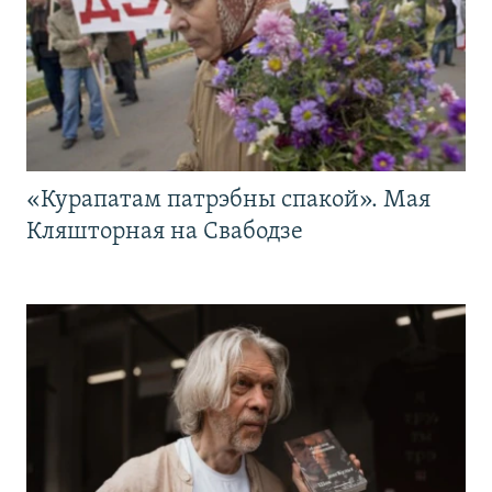
«Курапатам патрэбны спакой». Мая
Кляшторная на Свабодзе