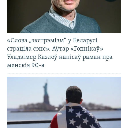
«Слова „экстрэмізм“ у Беларусі
страціла сэнс». Аўтар «Гопнікаў»
Уладзімер Казлоў напісаў раман пра
менскія 90-я