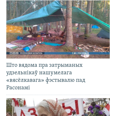
Што вядома пра затрыманых
удзельнікаў нашумелага
«вясёлкавага» фэстывалю пад
Расонамі