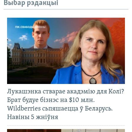
Выбар рэдакцыі
Лукашэнка стварае акадэмію для Колі?
Брат будуе бізнэс на $10 млн.
Wildberries сьпяшаецца ў Беларусь.
Навіны 5 жніўня