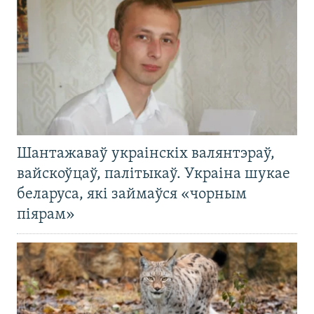
Шантажаваў украінскіх валянтэраў,
вайскоўцаў, палітыкаў. Украіна шукае
беларуса, які займаўся «чорным
піярам»