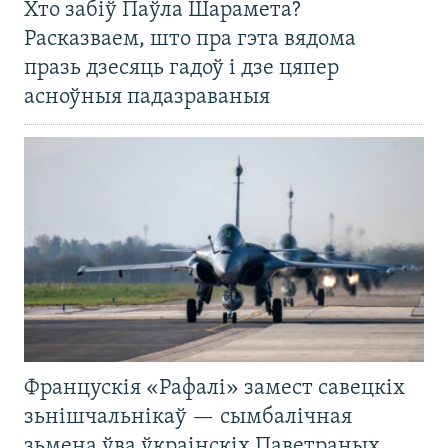
Хто забіў Паўла Шарамета?
Расказваем, што пра гэта вядома
празь дзесяць гадоў і дзе цяпер
асноўныя падазраваныя
Францускія «Рафалі» замест савецкіх
зьнішчальнікаў — сымбалічная
зьмена ўва ўкраінскіх Паветраных