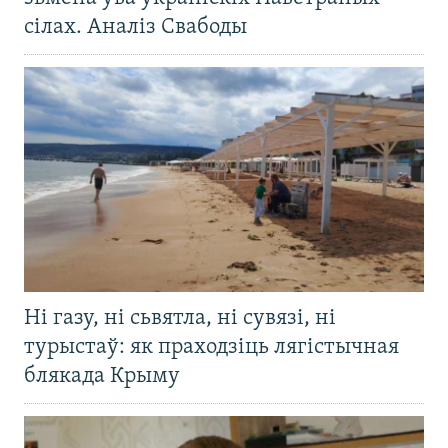
сілах. Аналіз Свабоды
Ні газу, ні сьвятла, ні сувязі, ні
турыстаў: як праходзіць лягістычная
блякада Крыму