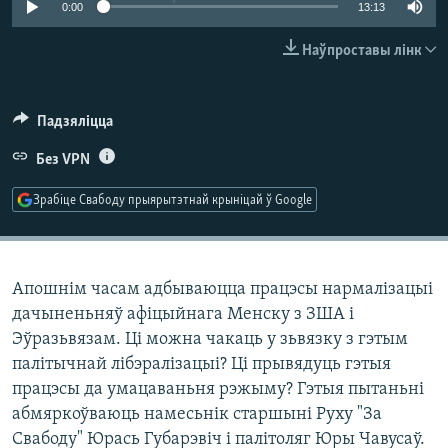
0:00
13:13
КУЛЬТУРА
МОВА
КАЛЯНДАР
НА ХВАЛЯХ СВАБОДЫ
Наўпроставы лінк
Падзяліцца
Без VPN
Зрабіце Свабоду прыярытэтнай крыніцай ў Google
Апошнім часам адбываюцца працэсы нармалізацыі
дачыненьняў афіцыйнага Менску з ЗША і
Эўразьвязам. Ці можна чакаць у зьвязку з гэтым
палітычнай лібэралізацыі? Ці прывядуць гэтыя
працэсы да умацаваньня рэжыму? Гэтыя пытаньні
абмяркоўваюць намесьнік старшыні Руху "За
Свабоду" Юрась Губарэвіч і палітоляг Юры Чавусаў.