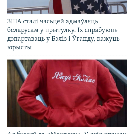
ЗША сталі часьцей адмаўляць
беларусам у прытулку. Іх спрабуюць
дэпартаваць у Бэліз і Ўганду, кажуць
юрысты