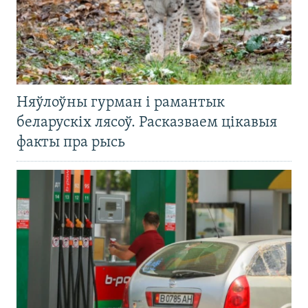
Няўлоўны гурман і рамантык
беларускіх лясоў. Расказваем цікавыя
факты пра рысь