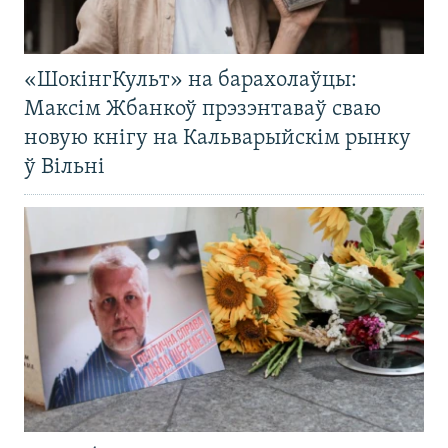
«ШокінгКульт» на барахолаўцы:
Максім Жбанкоў прэзэнтаваў сваю
новую кнігу на Кальварыйскім рынку
ў Вільні