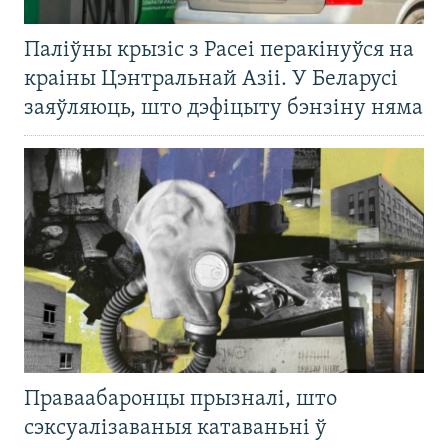
Паліўны крызіс з Расеі перакінуўся на
краіны Цэнтральнай Азіі. У Беларусі
заяўляюць, што дэфіцыту бэнзіну няма
Праваабаронцы прызналі, што
сэксуалізаваныя катаваньні ў