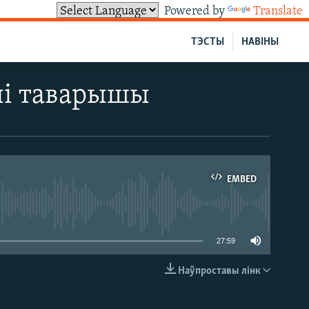
Powered by
Translate
ТЭСТЫ
НАВІНЫ
ілі таварышы
EMBED
able
27:59
Наўпроставы лінк
EMBED