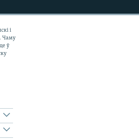
скі і
. Чаму
це ў
ску