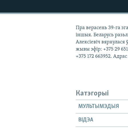
КАЛЯНДАР
НА ХВАЛЯХ СВАБОДЫ
Пра верасень 39-га зг
іншыя. Беларусь разьл
Алексіевіч вярнулася 
жывы эфір: +375 29 65
+375 172 663952. Адра
Катэгорыі
МУЛЬТЫМЭДЫЯ
ВІДЭА