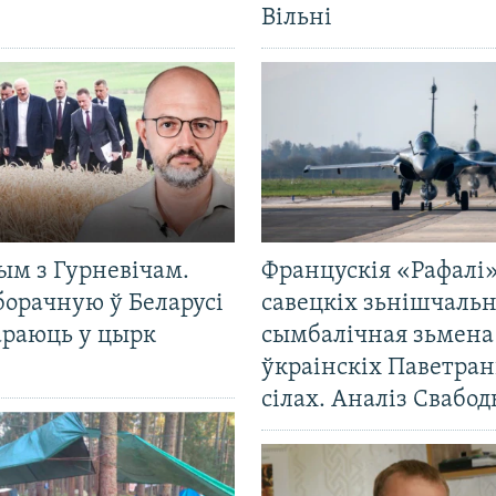
Вільні
ым з Гурневічам.
Францускія «Рафалі»
борачную ў Беларусі
савецкіх зьнішчаль
араюць у цырк
сымбалічная зьмена
ўкраінскіх Паветра
сілах. Аналіз Свабо