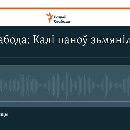
бода: Калі паноў зьмян
No media source currently avail
енцы