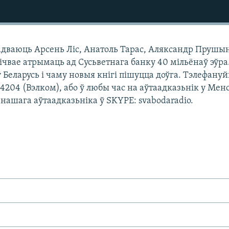
адваюць Арсень Ліс, Анатоль Тарас, Аляксандр Прушын
ічвае атрымаць ад Сусьветнага банку 40 мільёнаў эўра
ў Беларусь і чаму новыя кнігі пішуцца доўга. Тэлефануй
14204 (Вэлком), або ў любы час на аўтаадказьнік у Мен
с нашага аўтаадказьніка ў SKYPE: svabodaradio.