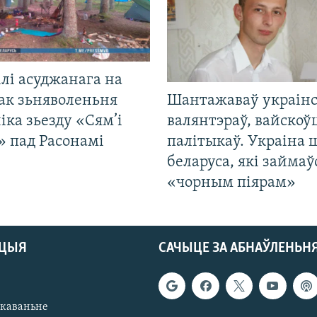
лі асуджанага на
ак зьняволеньня
Шантажаваў украінс
іка зьезду «Сям’і
валянтэраў, вайскоў
» пад Расонамі
палітыкаў. Украіна 
беларуса, які займаў
«чорным піярам»
АЦЫЯ
САЧЫЦЕ ЗА АБНАЎЛЕНЬН
якаваньне