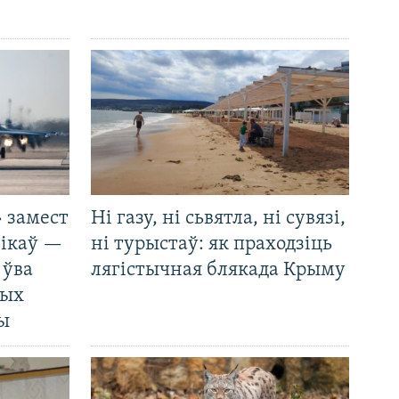
 замест
Ні газу, ні сьвятла, ні сувязі,
нікаў —
ні турыстаў: як праходзіць
 ўва
лягістычная блякада Крыму
ных
ды