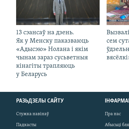
13 сэансаў на дзень.
Вызвалі
Як у Менску паказваюць
сем сут
«Адысэю» Нолана і якім
ўдзельн
чынам зараз сусьветныя
вясёлкі
кінагіты трапляюць
у Беларусь
РАЗЬДЗЕЛЫ САЙТУ
ІНФАРМ
Стужка навінаў
Пра нас
Падкасты
Абысьці бл