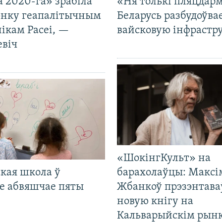
 2020-га» зрабіла
«Ня толькі пляцдарм
нку геапалітычным
Беларусь разбудоўва
ікам Расеі, —
вайсковую інфрастр
евіч
«ШокінгКульт» на
кая школа ў
барахолаўцы: Максі
е абвяшчае пяты
Жбанкоў прэзэнтава
новую кнігу на
Кальварыйскім рынк