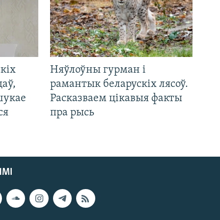
кіх
Няўлоўны гурман і
цаў,
рамантык беларускіх лясоў.
шукае
Расказваем цікавыя факты
ся
пра рысь
ЯМІ