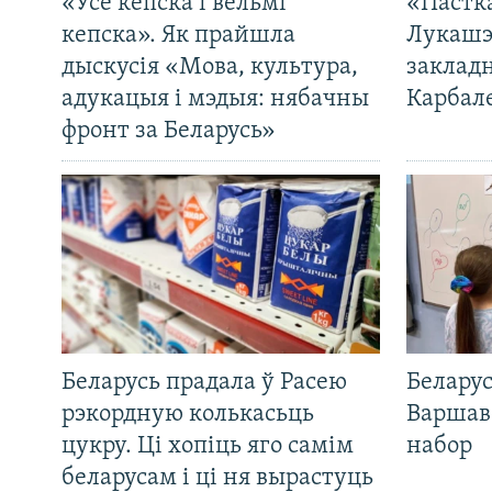
«Усё кепска і вельмі
«Пастка
кепска». Як прайшла
Лукашэ
дыскусія «Мова, культура,
закладн
адукацыя і мэдыя: нябачны
Карбал
фронт за Беларусь»
Беларусь прадала ў Расею
Беларус
рэкордную колькасьць
Варшав
цукру. Ці хопіць яго самім
набор
беларусам і ці ня вырастуць