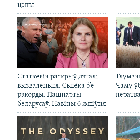
цэны
Статкевіч раскрыў дэталі
Тлумач
вызваленьня. Сьпёка б’е
Чаму ў
рэкорды. Пашпарты
ператв
беларусаў. Навіны 6 жніўня