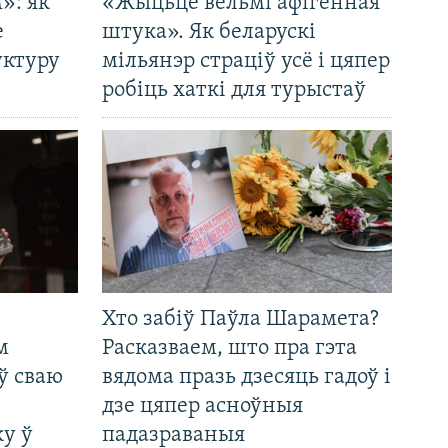
»: як
«Жыцьцё вельмі афігенная
е
штука». Як беларускі
уктуру
мільянэр страціў усё і цяпер
робіць хаткі для турыстаў
Хто забіў Паўла Шарамета?
м
Расказваем, што пра гэта
ў сваю
вядома празь дзесяць гадоў і
дзе цяпер асноўныя
у ў
падазраваныя