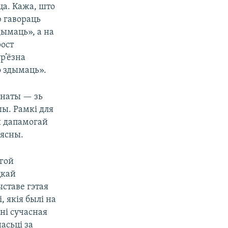
а. Кажа, што
ю гавораць
дымаць», а на
рост
ур’ёзна
о здымаць».
анаты — зь
шы. Рамкі для
й дапамогай
вясны.
угой
цкай
ставе гэтая
, якія былі на
 ні сучасная
асьці за