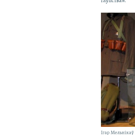
глупства».
Ігар Мельнікаў