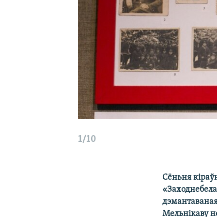
1/10
Сёньня кіраўн
«Заходнебела
дэмантаваная
Мельнікаву н