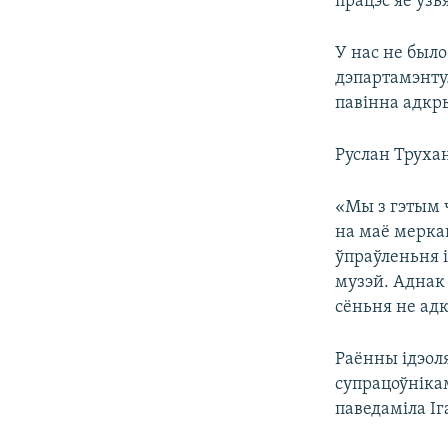
працэс яе ўзь
У нас не было
дэпартамэнту.
павінна адкр
Руслан Труха
«Мы з гэтым ч
на маё мерка
ўпраўленьня 
музэй. Аднак 
сёньня не адк
Раённы ідэол
супрацоўніка
паведаміла Іг