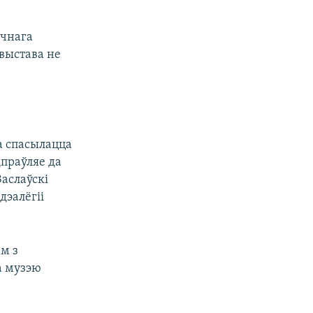
ічнага
 выстава не
а спасылацца
дпраўляе да
аслаўскі
дэалёгіі
м з
а музэю