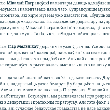
зэю
Мікалай Паграноўскі
камэнтары даваць адмаўляецц
 зразумела і камэнтаваць няма чаго. Супрацоўніцы музэ
дырэктара, які кіруе музэем ужо дзясяты год, «будуць з
пасядзяць «кадэбіста». На зададзенае дырэктару наўп
здымуць яго, Мікалай Паграноўскі ці то жартам, ці то с
нечне, здымуць. Такіх, як я, заўжды знойдзецца за шт
Сам
Ігар Мельнікаў
дырэкцыі музэя ўдзячны. Усе эксп
ягонай прыватнай калекцыі, набываў ён іх за свае гро
экспазыцыі таксама прыдбаў сам. Аніякай спонсарска
не карыстаўся. А рыхтавалася выстава яшчэ з пачатку 
я — да такой значнай даты, як 75-годзьдзе пачатку Др
йны, падкрэсьліць удзел беларусаў у барацьбе з нацыс
Але мы ня можам не паказаць 17 верасьня. У нашай вы
я аб’ектыўна. Безумоўна, мы распавядаем і пра рэпрэсіі
кі з дэпартацыі і пратаколы ператрусаў. Але гэта факт. І
ада, ані сучаснае беларускае грамадзтва не нясе адказн