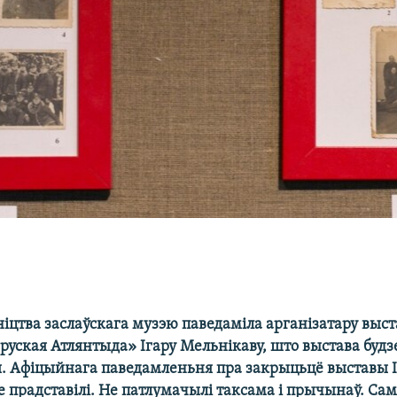
іцтва заслаўскага музэю паведаміла арганізатару выс
руская Атлянтыда» Ігару Мельнікаву, што выстава будз
. Афіцыйнага паведамленьня пра закрыцьцё выставы І
е прадставілі. Не патлумачылі таксама і прычынаў. Са