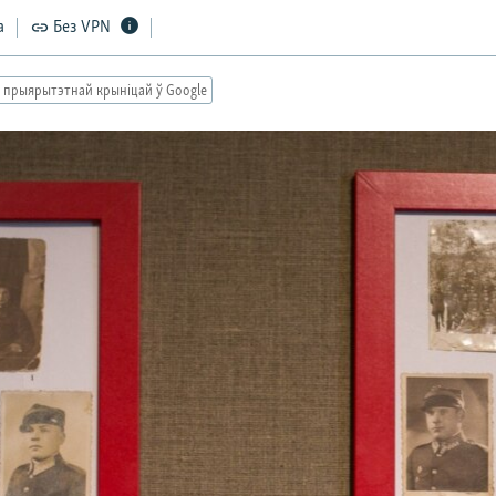
а
Без VPN
 прыярытэтнай крыніцай ў Google