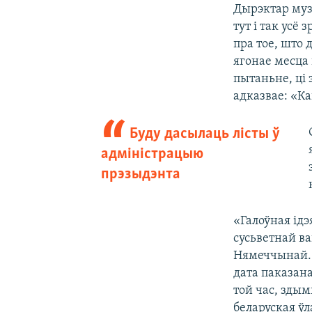
Дырэктар му
тут і так усё
пра тое, што 
ягонае месца 
пытаньне, ці 
адказвае: «Ка
Буду дасылаць лісты ў
адміністрацыю
прэзыдэнта
«Галоўная ідэ
сусьветнай ва
Нямеччынай. 
дата паказана
той час, здым
беларуская ўл