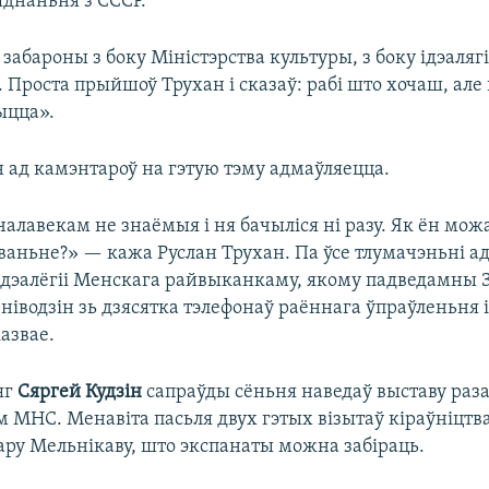
яднаньня з СССР.
 забароны з боку Міністэрства культуры, з боку ідэаляг
 Проста прыйшоў Трухан і сказаў: рабі што хочаш, але
ыцца».
н ад камэнтароў на гэтую тэму адмаўляецца.
алавекам не знаёмыя і ня бачыліся ні разу. Як ён мож
ваньне?» — кажа Руслан Трухан. Па ўсе тлумачэньні а
ідэалёгіі Менскага райвыканкаму, якому падведамны З
ніводзін зь дзясятка тэлефонаў раённага ўпраўленьня і
азвае.
яг
Сяргей Кудзін
сапраўды сёньня наведаў выставу раза
м МНС. Менавіта пасьля двух гэтых візытаў кіраўніцтв
ару Мельнікаву, што экспанаты можна забіраць.