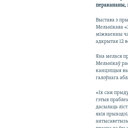
перакананы, 
Выстава з пр
Мельнікава «
міжваенны ча
адкрытая 12 в
Яна мелася пр
Мельнікаў рас
канцэпцыя вы
галоўнага абл
«Іх сам прыду
гэтыя праблем
дасылаць ліс
якія прыходзі
антысаветызма