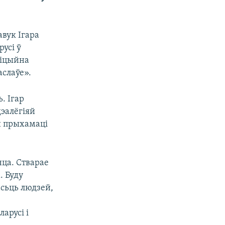
вук Ігара
усі ў
фіцыйна
аслаўе».
. Ігар
дэалёгіяй
й прыхамаці
нца. Стварае
. Буду
асьць людзей,
арусі і