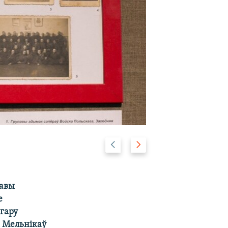
Previous
Next
2/10
slide
slide
тавы
е
гару
м Мельнікаў