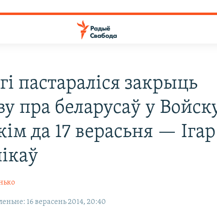
гі пастараліся закрыць
ву пра беларусаў у Войск
ім да 17 верасьня — Ігар
ікаў
нько
еньне: 16 верасень 2014, 20:40