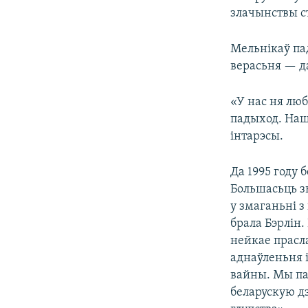
злачынствы ст
Мельнікаў пад
верасьня — да
«У нас ня люб
падыход. Наша
інтарэсы.
Да 1995 году 
Большасьць з
у змаганьні 
брала Бэрлін.
нейкае прас
аднаўленьня і
вайны. Мы пак
беларускую д