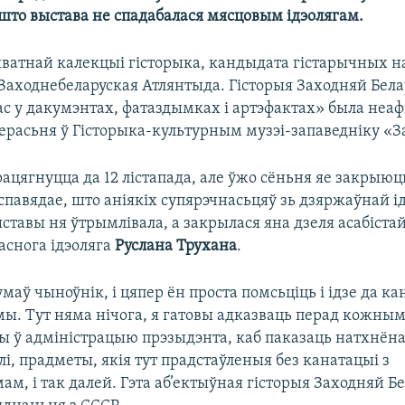
што выстава не спадабалася мясцовым ідэолягам.
ыватнай калекцыі гісторыка, кандыдата гістарычных на
Заходнебеларуская Атлянтыда. Гісторыя Заходняй Белар
с у дакумэнтах, фатаздымках і артэфактах» была неа
ерасьня ў Гісторыка-культурным музэі-запаведніку «З
ацягнуцца да 12 лістапада, але ўжо сёньня яе закрыюць
павядае, што аніякіх супярэчнасьцяў зь дзяржаўнай і
ставы ня ўтрымлівала, а закрылася яна дзеля асабіста
аснога ідэоляга
Руслана Трухана
.
маў чыноўнік, і цяпер ён проста помсьціць і ідзе да ка
ы. Тут няма нічога, я гатовы адказваць перад кожным
ты ў адміністрацыю прэзыдэнта, каб паказаць натхнён
лі, прадметы, якія тут прадстаўленыя без канатацыі з
м, і так далей. Гэта аб’ектыўная гісторыя Заходняй Бел