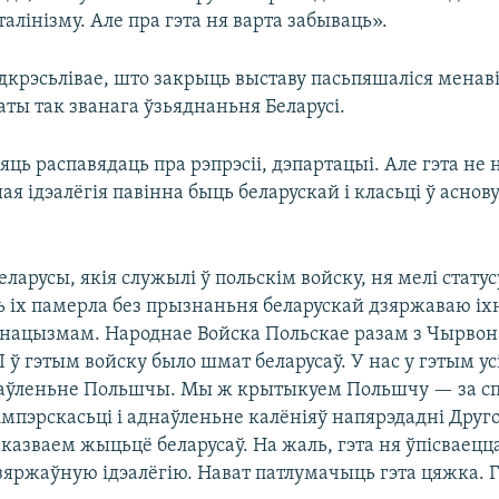
алінізму. Але пра гэта ня варта забываць».
крэсьлівае, што закрыць выставу пасьпяшаліся менавіт
ты так званага ўзьяднаньня Беларусі.
яць распавядаць пра рэпрэсіі, дэпартацыі. Але гэта не
я ідэалёгія павінна быць беларускай і класьці ў аснову
беларусы, якія служылі ў польскім войску, ня мелі статус
ь іх памерла без прызнаньня беларускай дзяржаваю іх
з нацызмам. Народнае Войска Польскае разам з Чырво
 І ў гэтым войску было шмат беларусаў. У нас у гэтым у
лаўленьне Польшчы. Мы ж крытыкуем Польшчу — за с
мпэрскасьці і аднаўленьне калёніяў напярэдадні Друг
азваем жыцьцё беларусаў. На жаль, гэта ня ўпісваецца
зяржаўную ідэалёгію. Нават патлумачыць гэта цяжка. Г