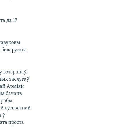
а да 17
 навуковы
 беларускія
у вэтэранаў.
ных заслугаў
най Арміяй
сім бачаць
пробы
ой сусьветнай
 ў
эта проста