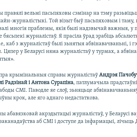
 правялі вельмі пасьпяховы сэмінар на тэму разьвіцьц
лайн-журналістыкі. Той візыт быў пасьпяховым і таму,
алі многія праблемы, якія былі надзвычай важныя, у 
 бясьпекі журналістаў. Я прасіла ўрад зрабіць абсалют
, каб з журналістаў былі зьнятыя абвінавачваньні, і гэ
. Цяпер у Беларусі няма журналістаў у турмах, а абвін
ятыя».
 пра крымінальныя справы журналістаў
Андрэя Пачобу
лі Радзінай і Антона Сурапіна
, патлумачыла прадстаўн
боды СМІ. Паводле яе слоў, зьняцьце абвінавачваньня
ўны крок, але яго аднаго недастаткова.
ы абавязковай акрэдытацыі журналістаў, у Беларусі ва
аканадаўства аб СМІ і доступе да інфармацыі, лічыць 