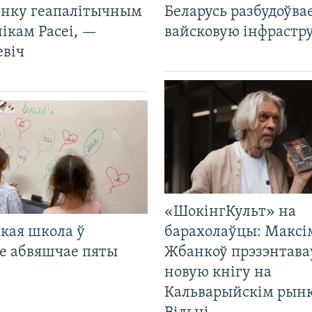
нку геапалітычным
Беларусь разбудоўва
ікам Расеі, —
вайсковую інфрастр
евіч
«ШокінгКульт» на
кая школа ў
барахолаўцы: Максі
е абвяшчае пяты
Жбанкоў прэзэнтава
новую кнігу на
Кальварыйскім рынк