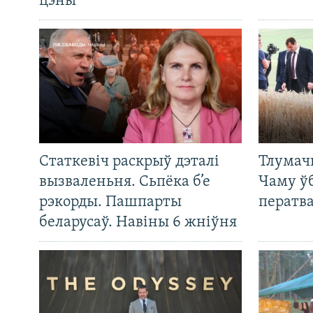
цэны
Статкевіч раскрыў дэталі
Тлумач
вызваленьня. Сьпёка б’е
Чаму ў
рэкорды. Пашпарты
ператв
беларусаў. Навіны 6 жніўня