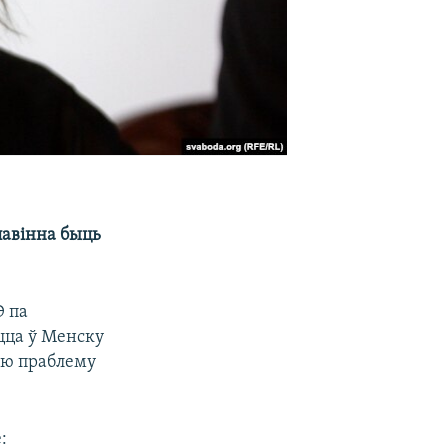
павінна быць
Э па
іцца ў Менску
ую праблему
: