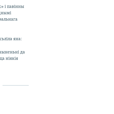
х» і павінны
однымі
эальнага
ьліла яна:
ачыненьні да
ца ніякія