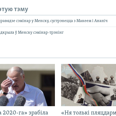
этую тэму
правядзе сэмінар у Менску, сустрэнецца з Макеем і Ананіч
адкрыла ў Менску сэмінар-трэнінг
 2020-га» зрабіла
«Ня толькі пляцдарм