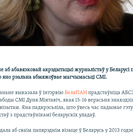
е аб абавязковай акрэдытацыі журналістаў у Беларусі 
о яно рэальна абмяжоўвае магчымасьці СМІ.
аньне выказала ў інтэрвію
БелаПАН
прадстаўніца АБС
боды СМІ Дуня Міятавіч, якая 15-16 верасьня знаходз
візытам. Яна падкрэсьліла, што ўвесь час падымае гэт
таў з прадстаўнікамі беларускіх уладаў.
дала аб сваім папярэднім візыце ў Беларусь у 2013 годзе