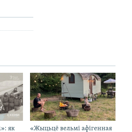
»: як
«Жыцьцё вельмі афігенная