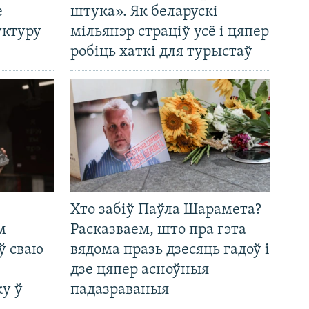
е
штука». Як беларускі
уктуру
мільянэр страціў усё і цяпер
робіць хаткі для турыстаў
Хто забіў Паўла Шарамета?
м
Расказваем, што пра гэта
ў сваю
вядома празь дзесяць гадоў і
дзе цяпер асноўныя
у ў
падазраваныя