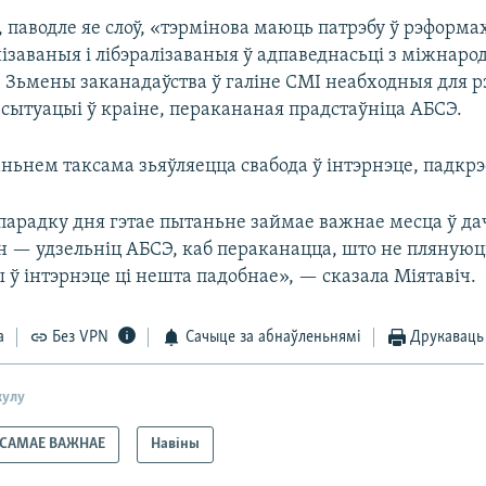
 паводле яе слоў, «тэрмінова маюць патрэбу ў рэформа
ізаваныя і лібэралізаваныя ў адпаведнасьці з міжнар
. Зьмены заканадаўства ў галіне СМІ неабходныя для р
сытуацыі ў краіне, перакананая прадстаўніца АБСЭ.
ьнем таксама зьяўляецца свабода ў інтэрнэце, падкрэс
парадку дня гэтае пытаньне займае важнае месца ў д
ін — удзельніц АБСЭ, каб пераканацца, што не плянуюц
 ў інтэрнэце ці нешта падобнае», — сказала Міятавіч.
а
Без VPN
Сачыце за абнаўленьнямі
Друкаваць
кулу
САМАЕ ВАЖНАЕ
Навіны