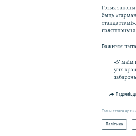
Гэтыя законы,
быць «гарман
стандартамі»
паляпшэньня 
Важным пытан
«У маім 
ўсіх кра
забароны
Падзяліцц
Тэмы гэтага арты
Палітыка