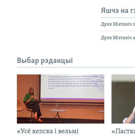
Яшчэ на г
Дуня Міятавіч 
Дуня Міятавіч 
Выбар рэдакцыі
«Усё кепска і вельмі
«Пастка