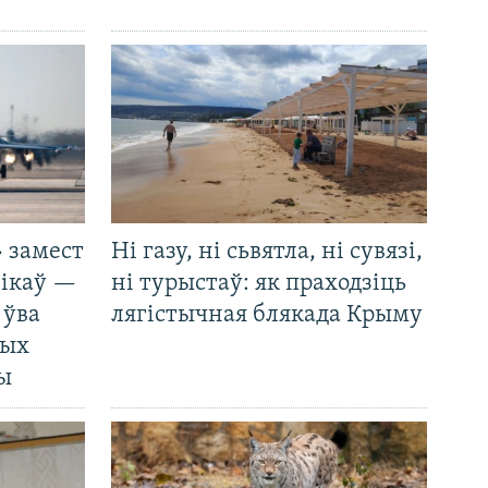
 замест
Ні газу, ні сьвятла, ні сувязі,
нікаў —
ні турыстаў: як праходзіць
 ўва
лягістычная блякада Крыму
ных
ды