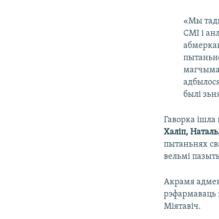
«Мы тады
СМІ і ан
абмеркав
пытаньне
магчымае
адбылося
былі зьн
Гаворка ішла
Халіп, Наталь
пытаньнях сва
вельмі пазыты
Акрамя адмен
рэфармаваць з
Міятавіч.