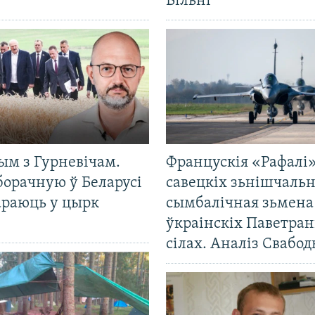
Вільні
ым з Гурневічам.
Францускія «Рафалі»
борачную ў Беларусі
савецкіх зьнішчаль
араюць у цырк
сымбалічная зьмена
ўкраінскіх Паветра
сілах. Аналіз Свабо