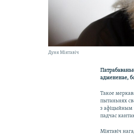
Дуня Міятавіч
Патрабаваньн
адмененае, б
Такое меркав
пытаньнях сва
з афіцыйным 
падчас кантак
Міятавіч нага