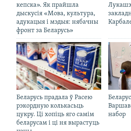
кепска». Як прайшла
Лукашэ
дыскусія «Мова, культура,
закладн
адукацыя і мэдыя: нябачны
Карбал
фронт за Беларусь»
Беларусь прадала ў Расею
Беларус
рэкордную колькасьць
Варшав
цукру. Ці хопіць яго самім
набор
беларусам і ці ня вырастуць