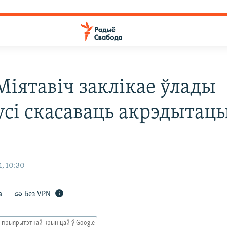
Міятавіч заклікае ўлады
усі скасаваць акрэдытац
, 10:30
а
Без VPN
 прыярытэтнай крыніцай ў Google