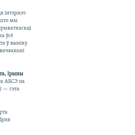
я інтэрнэт-
 што мы
прыватнасьці
на ўсё
та ў выніку
авачваньні
та, Ірыны
ік АБСЭ па
ў — гэта
рта
Дуня