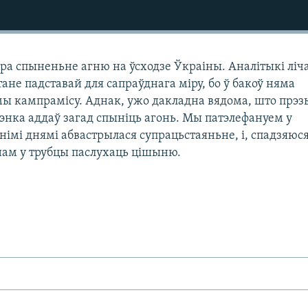
пра спыненьне агню на ўсходзе Ўкраіны. Аналітыкі ліч
ане падставай для сапраўднага міру, бо ў бакоў няма
мы кампрамісу. Аднак, ужо дакладна вядома, што прэз
нка аддаў загад спыніць агонь. Мы патэлефануем у
імі днямі абвастрылася супрацьстаяньне, і, спадзяюс
нам у трубцы паслухаць цішыню.