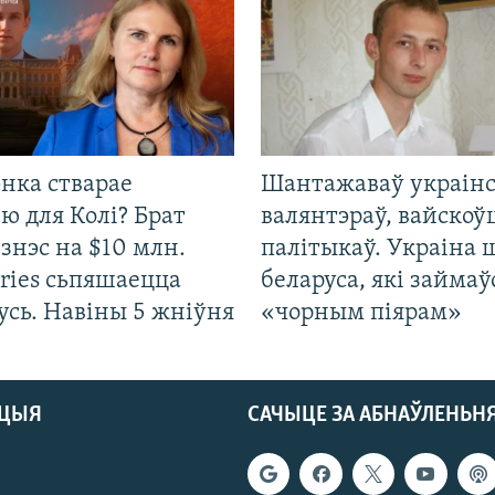
нка стварае
Шантажаваў украінс
ю для Колі? Брат
валянтэраў, вайскоў
ізнэс на $10 млн.
палітыкаў. Украіна 
ries сьпяшаецца
беларуса, які займаў
усь. Навіны 5 жніўня
«чорным піярам»
АЦЫЯ
САЧЫЦЕ ЗА АБНАЎЛЕНЬН