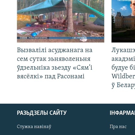
Вызвалілі асуджанага на
Лукашэ
сем сутак зьняволеньня
акадэмі
ўдзельніка зьезду «Сям’і
будуе б
вясёлкі» пад Расонамі
Wildber
ў Белар
РАЗЬДЗЕЛЫ САЙТУ
ІНФАРМ
Стужка навінаў
Пра нас