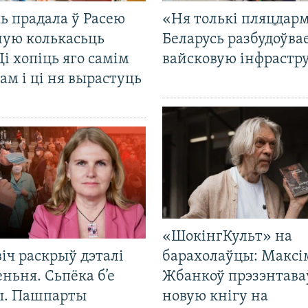
ь прадала ў Расею
«Ня толькі пляцдарм
ную колькасьць
Беларусь разбудоўва
Ці хопіць яго самім
вайсковую інфрастр
ам і ці ня вырастуць
«ШокінгКульт» на
іч раскрыў дэталі
барахолаўцы: Максі
ньня. Сьпёка б’е
Жбанкоў прэзэнтава
ы. Пашпарты
новую кнігу на