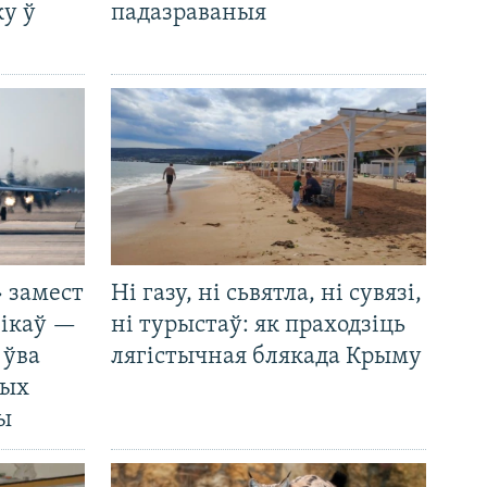
у ў
падазраваныя
 замест
Ні газу, ні сьвятла, ні сувязі,
нікаў —
ні турыстаў: як праходзіць
 ўва
лягістычная блякада Крыму
ных
ды