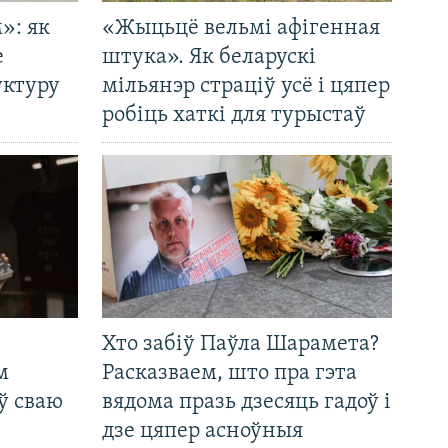
»: як
«Жыцьцё вельмі афігенная
е
штука». Як беларускі
уктуру
мільянэр страціў усё і цяпер
робіць хаткі для турыстаў
Хто забіў Паўла Шарамета?
м
Расказваем, што пра гэта
ў сваю
вядома празь дзесяць гадоў і
дзе цяпер асноўныя