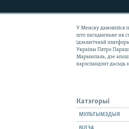
КАЛЯНДАР
НА ХВАЛЯХ СВАБОДЫ
У Менску дамовіліся 
што пагадненьне ня ст
ідэалягічнай плятфор
Украіны Пятро Парашэ
Марыюпаль, дзе апошн
карэспандэнт дасьць 
Катэгорыі
МУЛЬТЫМЭДЫЯ
ВІДЭА