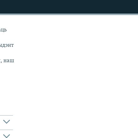
аць
ыдэнт
я, наш