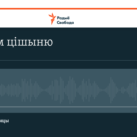
м цішыню
No media source currently avail
енцы