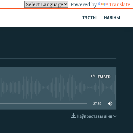
Powered by
Translate
ТЭСТЫ
НАВІНЫ
EMBED
able
27:59
Наўпроставы лінк
EMBED