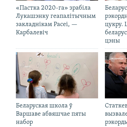
«Пастка 2020-га» зрабіла
Беларус
Лукашэнку геапалітычным
рэкорд
закладнікам Расеі, —
цукру. 
Карбалевіч
беларус
цэны
Беларуская школа ў
Статкев
Варшаве абвяшчае пяты
вызвале
набор
рэкорд