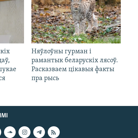
кіх
Няўлоўны гурман і
цаў,
рамантык беларускіх лясоў.
шукае
Расказваем цікавыя факты
ся
пра рысь
ЯМІ