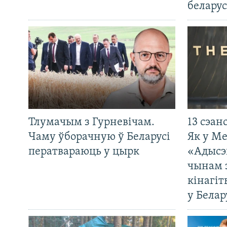
беларус
Тлумачым з Гурневічам.
13 сэан
Чаму ўборачную ў Беларусі
Як у М
ператвараюць у цырк
«Адысэ
чынам 
кінагі
у Белар