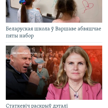
Беларуская школа ў Варшаве абвяшчае
пяты набор
Статкевіч раскрыў дэталі