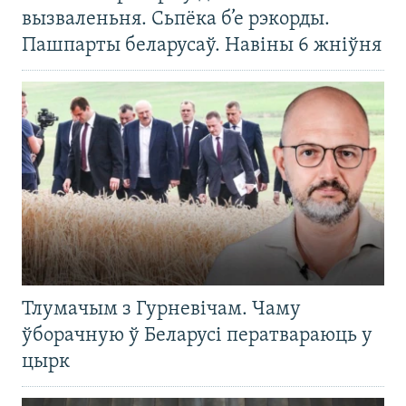
вызваленьня. Сьпёка б’е рэкорды.
Пашпарты беларусаў. Навіны 6 жніўня
Тлумачым з Гурневічам. Чаму
ўборачную ў Беларусі ператвараюць у
цырк