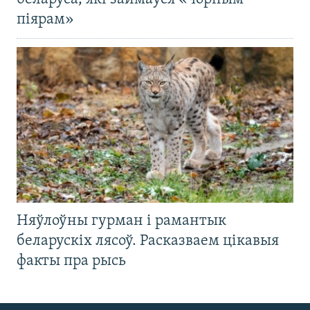
піярам»
Няўлоўны гурман і рамантык
беларускіх лясоў. Расказваем цікавыя
факты пра рысь