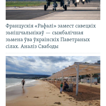
Францускія «Рафалі» замест савецкіх
зьнішчальнікаў — сымбалічная
зьмена ўва ўкраінскіх Паветраных
сілах. Аналіз Свабоды