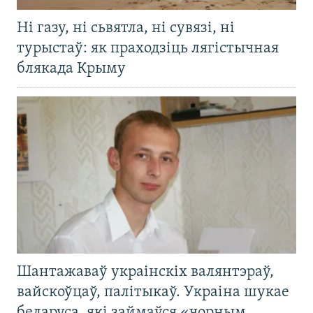
Ні газу, ні сьвятла, ні сувязі, ні
турыстаў: як праходзіць лягістычная
блякада Крыму
Шантажаваў украінскіх валянтэраў,
вайскоўцаў, палітыкаў. Украіна шукае
беларуса, які займаўся «чорным