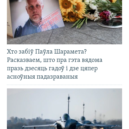
Хто забіў Паўла Шарамета?
Расказваем, што пра гэта вядома
празь дзесяць гадоў і дзе цяпер
асноўныя падазраваныя