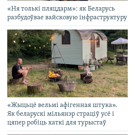
«Ня толькі пляцдарм»: як Беларусь
разбудоўвае вайсковую інфраструктуру
«Жыцьцё вельмі афігенная штука».
Як беларускі мільянэр страціў усё і
цяпер робіць хаткі для турыстаў