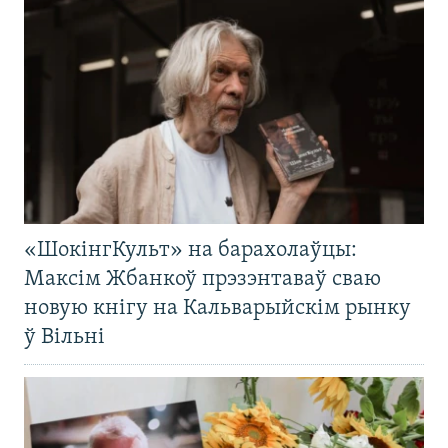
«ШокінгКульт» на барахолаўцы:
Максім Жбанкоў прэзэнтаваў сваю
новую кнігу на Кальварыйскім рынку
ў Вільні