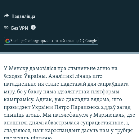
КУЛЬТУРА
МОВА
КАЛЯНДАР
НА ХВАЛЯХ СВАБОДЫ
Падзяліцца
Без VPN
Зрабіце Свабоду прыярытэтнай крыніцай ў Google
У Менску дамовіліся пра спыненьне агню на
ўсходзе Ўкраіны. Аналітыкі лічаць што
пагадненьне ня стане падставай для сапраўднага
міру, бо ў бакоў няма ідэалягічнай плятформы
кампрамісу. Аднак, ужо дакладна вядома, што
прэзыдэнт Украіны Пятро Парашэнка аддаў загад
спыніць агонь. Мы патэлефануем у Марыюпаль, дзе
апошнімі днямі абвастрылася супрацьстаяньне, і,
спадзяюся, наш карэспандэнт дасьць нам у трубцы
паслухаць цішыню.