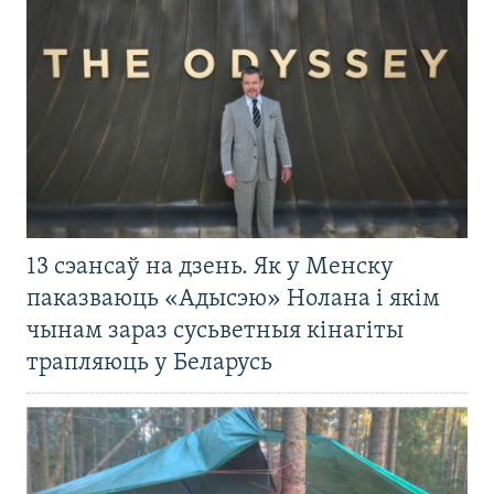
13 сэансаў на дзень. Як у Менску
паказваюць «Адысэю» Нолана і якім
чынам зараз сусьветныя кінагіты
трапляюць у Беларусь