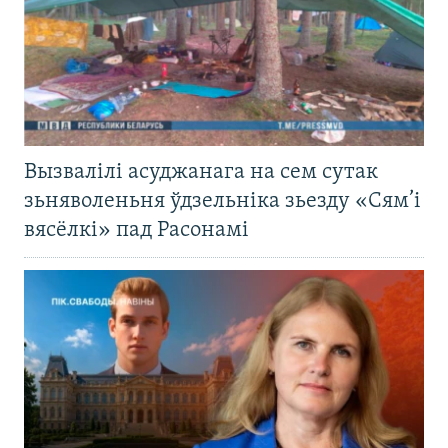
Вызвалілі асуджанага на сем сутак
зьняволеньня ўдзельніка зьезду «Сям’і
вясёлкі» пад Расонамі