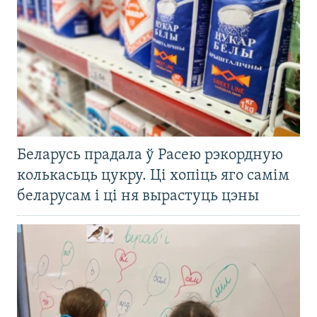
Беларусь прадала ў Расею рэкордную
колькасьць цукру. Ці хопіць яго самім
беларусам і ці ня вырастуць цэны