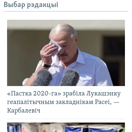
Выбар рэдакцыі
«Пастка 2020-га» зрабіла Лукашэнку
геапалітычным закладнікам Расеі, —
Карбалевіч