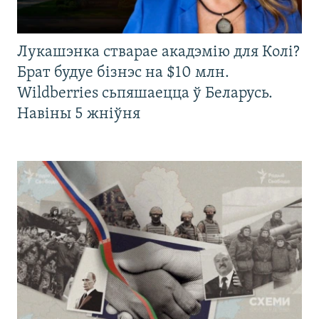
Лукашэнка стварае акадэмію для Колі?
Брат будуе бізнэс на $10 млн.
Wildberries сьпяшаецца ў Беларусь.
Навіны 5 жніўня