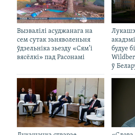
Вызвалілі асуджанага на
Лукашэ
сем сутак зьняволеньня
акадэмі
ўдзельніка зьезду «Сям’і
будуе б
вясёлкі» пад Расонамі
Wildber
ў Белар