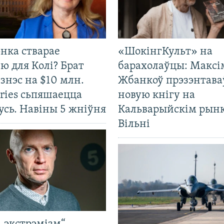
нка стварае
«ШокінгКульт» на
ю для Колі? Брат
барахолаўцы: Максі
ізнэс на $10 млн.
Жбанкоў прэзэнтава
ries сьпяшаецца
новую кнігу на
усь. Навіны 5 жніўня
Кальварыйскім рынк
Вільні