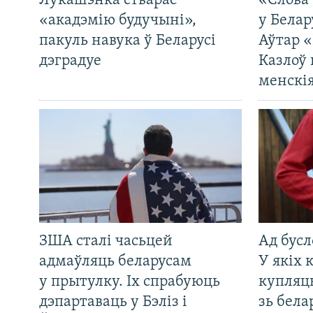
Лукашэнка стварае
«Слова 
«акадэмію будучыні»,
у Белар
пакуль навука ў Беларусі
Аўтар «
дэградуе
Казлоў 
менскія
ЗША сталі часьцей
Ад бусл
адмаўляць беларусам
У якіх 
у прытулку. Іх спрабуюць
купляц
дэпартаваць у Бэліз і
зь бела