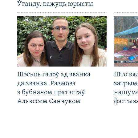
Ўганду, кажуць юрысты
Шэсьць гадоў ад званка
Што вя
да званка. Размова
затрым
з бубначом пратэстаў
нашуме
Аляксеем Санчуком
фэстыв