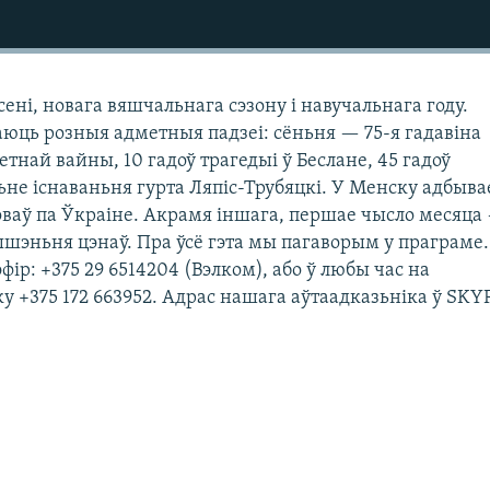
ені, новага вяшчальнага сэзону і навучальнага году.
аюць розныя адметныя падзеі: сёньня — 75-я гадавіна
етнай вайны, 10 гадоў трагедыі ў Беслане, 45 гадоў
ьне існаваньня гурта Ляпіс-Трубяцкі. У Менску адбыв
ваў па Ўкраіне. Акрамя іншага, першае чысло месяца
ышэньня цэнаў. Пра ўсё гэта мы пагаворым у праграме.
ір: +375 29 6514204 (Вэлком), або ў любы час на
у +375 172 663952. Адрас нашага аўтаадказьніка ў SKY