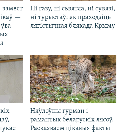
 замест
Ні газу, ні сьвятла, ні сувязі,
нікаў —
ні турыстаў: як праходзіць
 ўва
лягістычная блякада Крыму
ных
ды
кіх
Няўлоўны гурман і
цаў,
рамантык беларускіх лясоў.
шукае
Расказваем цікавыя факты