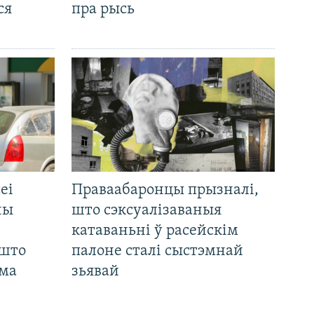
ся
пра рысь
еі
Праваабаронцы прызналі,
ны
што сэксуалізаваныя
катаваньні ў расейскім
 што
палоне сталі сыстэмнай
яма
зьявай