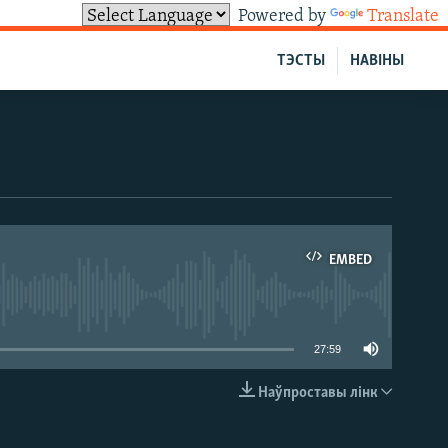
Powered by
Translate
ТЭСТЫ
НАВІНЫ
EMBED
able
27:59
Наўпроставы лінк
EMBED