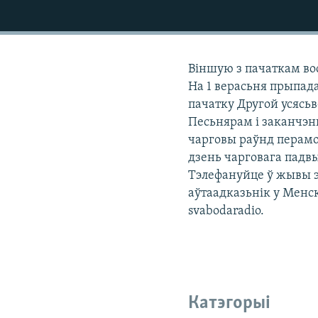
КАЛЯНДАР
НА ХВАЛЯХ СВАБОДЫ
Віншую з пачаткам вос
На 1 верасьня прыпад
пачатку Другой усясьв
Песьнярам і заканчэн
чарговы раўнд перамо
дзень чарговага падв
Тэлефануйце ў жывы эф
аўтаадказьнік у Менск
svabodaradio.
Катэгорыі