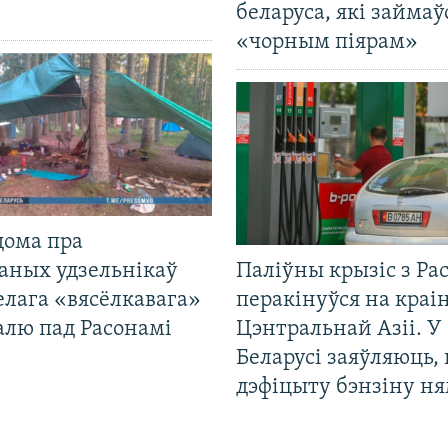
беларуса, які займаў
«чорным піярам»
дома пра
аных удзельнікаў
Паліўны крызіс з Рас
лага «вясёлкавага»
перакінуўся на краі
алю пад Расонамі
Цэнтральнай Азіі. У
Беларусі заяўляюць,
дэфіцыту бэнзіну н