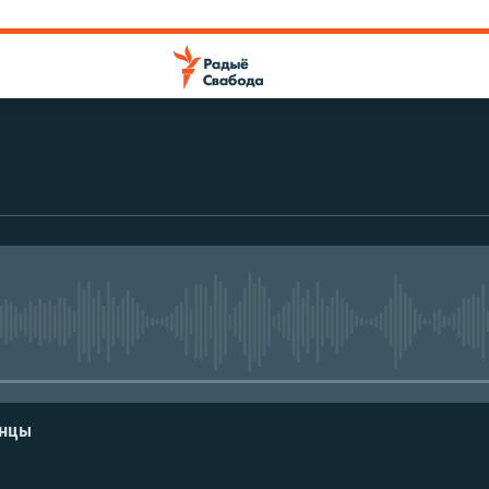
No media source currently avail
енцы