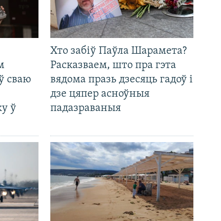
Хто забіў Паўла Шарамета?
м
Расказваем, што пра гэта
ў сваю
вядома празь дзесяць гадоў і
дзе цяпер асноўныя
у ў
падазраваныя