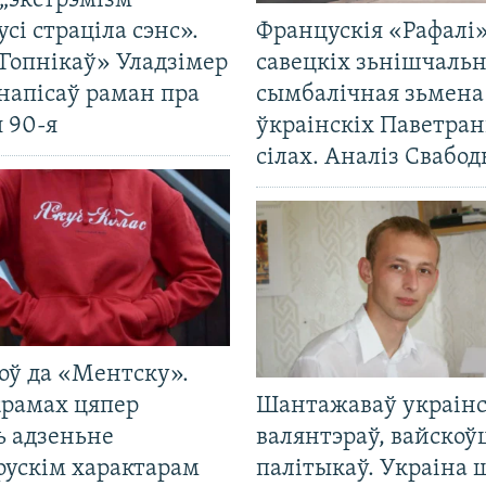
„экстрэмізм“
усі страціла сэнс».
Францускія «Рафалі»
Гопнікаў» Уладзімер
савецкіх зьнішчаль
напісаў раман пра
сымбалічная зьмена
 90-я
ўкраінскіх Паветра
сілах. Аналіз Свабо
оў да «Ментску».
крамах цяпер
Шантажаваў украінс
ь адзеньне
валянтэраў, вайскоў
рускім характарам
палітыкаў. Украіна 