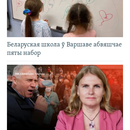
Беларуская школа ў Варшаве абвяшчае
пяты набор