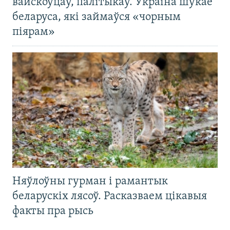
вайскоўцаў, палітыкаў. Украіна шукае
беларуса, які займаўся «чорным
піярам»
Няўлоўны гурман і рамантык
беларускіх лясоў. Расказваем цікавыя
факты пра рысь