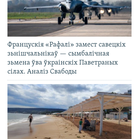
Францускія «Рафалі» замест савецкіх
зьнішчальнікаў — сымбалічная
зьмена ўва ўкраінскіх Паветраных
сілах. Аналіз Свабоды