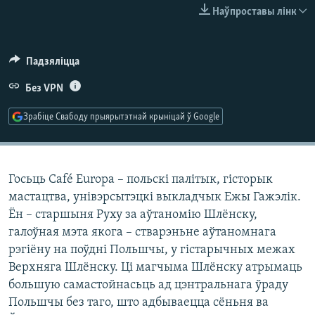
КУЛЬТУРА
МОВА
Наўпроставы лінк
КАЛЯНДАР
НА ХВАЛЯХ СВАБОДЫ
Падзяліцца
Без VPN
Зрабіце Свабоду прыярытэтнай крыніцай ў Google
Госьць Café Europa – польскі палітык, гісторык
мастацтва, унівэрсытэцкі выкладчык Ежы Гажэлік.
Ён – старшыня Руху за аўтаномію Шлёнску,
галоўная мэта якога – стварэньне аўтаномнага
рэгіёну на поўдні Польшчы, у гістарычных межах
Верхняга Шлёнску. Ці магчыма Шлёнску атрымаць
большую самастойнасьць ад цэнтральнага ўраду
Польшчы без таго, што адбываецца сёньня ва