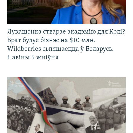
Лукашэнка стварае акадэмію для Колі?
Брат будуе бізнэс на $10 млн.
Wildberries сьпяшаецца ў Беларусь.
Навіны 5 жніўня