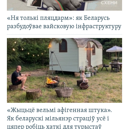
«Ня толькі пляцдарм»: як Беларусь
разбудоўвае вайсковую інфраструктуру
«Жыцьцё вельмі афігенная штука».
Як беларускі мільянэр страціў усё і
цяпер робіць хаткі для турыстаў