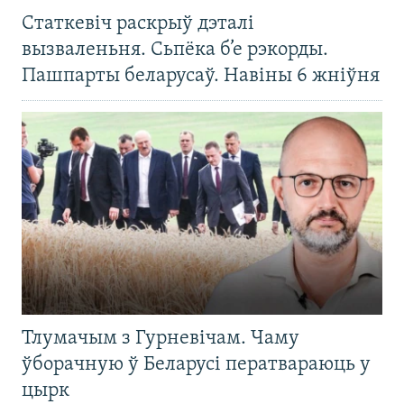
Статкевіч раскрыў дэталі
вызваленьня. Сьпёка б’е рэкорды.
Пашпарты беларусаў. Навіны 6 жніўня
Тлумачым з Гурневічам. Чаму
ўборачную ў Беларусі ператвараюць у
цырк