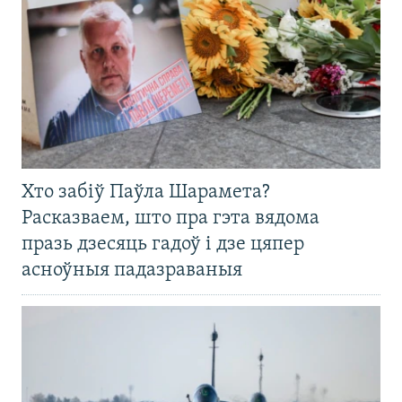
Хто забіў Паўла Шарамета?
Расказваем, што пра гэта вядома
празь дзесяць гадоў і дзе цяпер
асноўныя падазраваныя