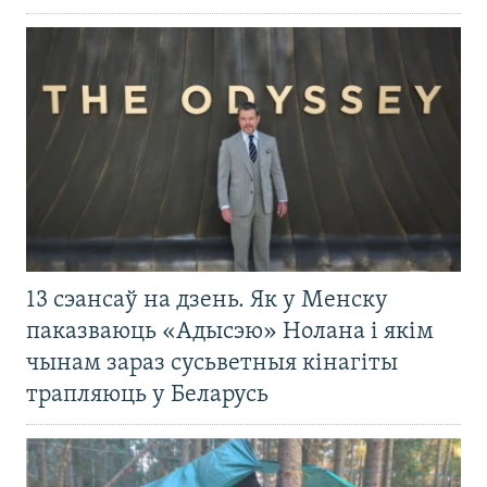
13 сэансаў на дзень. Як у Менску
паказваюць «Адысэю» Нолана і якім
чынам зараз сусьветныя кінагіты
трапляюць у Беларусь