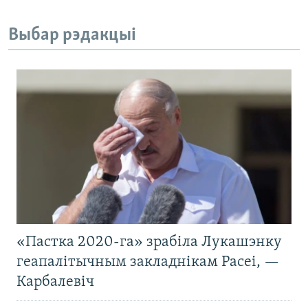
Выбар рэдакцыі
«Пастка 2020-га» зрабіла Лукашэнку
геапалітычным закладнікам Расеі, —
Карбалевіч