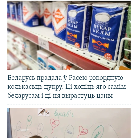
Беларусь прадала ў Расею рэкордную
колькасьць цукру. Ці хопіць яго самім
беларусам і ці ня вырастуць цэны