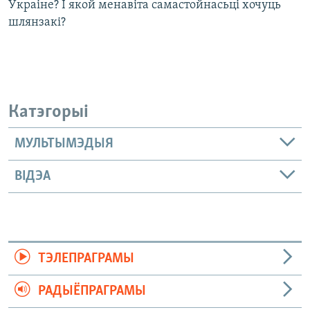
Ўкраіне? І якой менавіта самастойнасьці хочуць
шлянзакі?
Катэгорыі
МУЛЬТЫМЭДЫЯ
ВІДЭА
ТЭЛЕПРАГРАМЫ
РАДЫЁПРАГРАМЫ