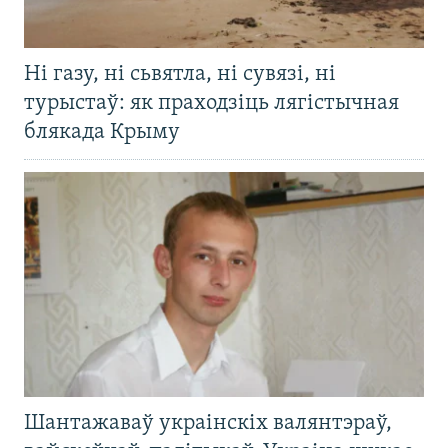
Ні газу, ні сьвятла, ні сувязі, ні
турыстаў: як праходзіць лягістычная
блякада Крыму
Шантажаваў украінскіх валянтэраў,