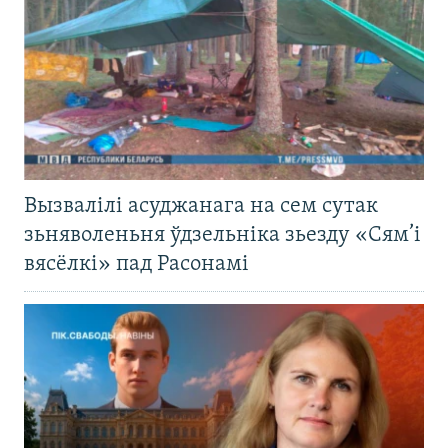
Вызвалілі асуджанага на сем сутак
зьняволеньня ўдзельніка зьезду «Сям’і
вясёлкі» пад Расонамі