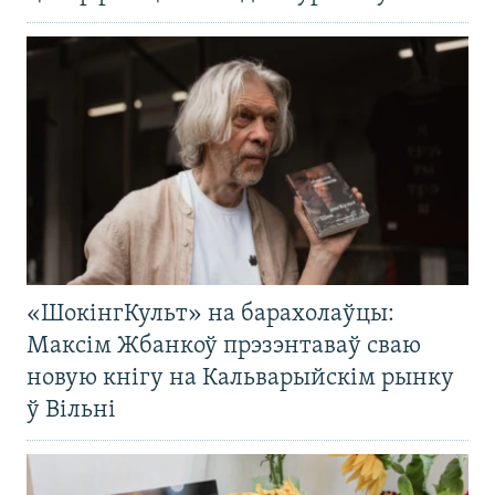
«ШокінгКульт» на барахолаўцы:
Максім Жбанкоў прэзэнтаваў сваю
новую кнігу на Кальварыйскім рынку
ў Вільні