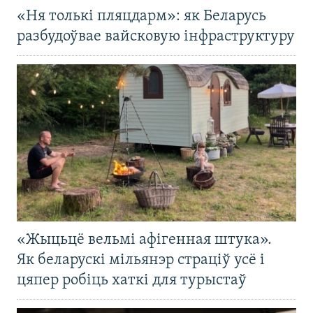
«Ня толькі пляцдарм»: як Беларусь
разбудоўвае вайсковую інфраструктуру
«Жыцьцё вельмі афігенная штука».
Як беларускі мільянэр страціў усё і
цяпер робіць хаткі для турыстаў