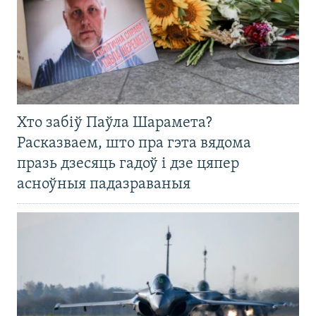
Хто забіў Паўла Шарамета?
Расказваем, што пра гэта вядома
празь дзесяць гадоў і дзе цяпер
асноўныя падазраваныя