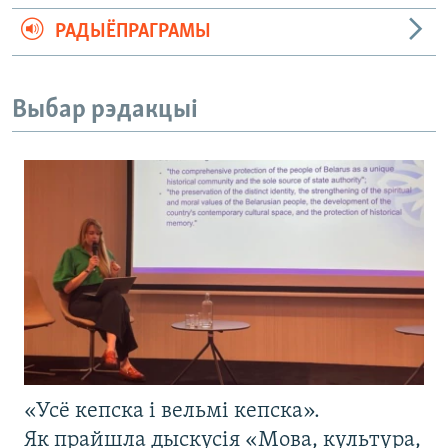
РАДЫЁПРАГРАМЫ
Выбар рэдакцыі
«Усё кепска і вельмі кепска».
Як прайшла дыскусія «Мова, культура,