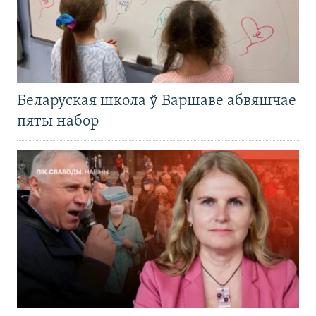
Беларуская школа ў Варшаве абвяшчае
пяты набор