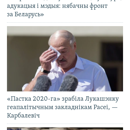
адукацыя і мэдыя: нябачны фронт
за Беларусь»
«Пастка 2020-га» зрабіла Лукашэнку
геапалітычным закладнікам Расеі, —
Карбалевіч