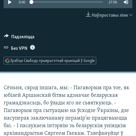
0:00
27:59
КУЛЬТУРА
МОВА
КАЛЯНДАР
НА ХВАЛЯХ СВАБОДЫ
Наўпроставы лінк
Падзяліцца
Без VPN
Зрабіце Свабоду прыярытэтнай крыніцай ў Google
Сёньня, сярод іншага, мы: - Пагаворым пра тое, як
юбілей Аршанскай бітвы адзначае беларуская
грамадзкасьць, бо ўлады яго не сьвяткуюць. -
Пагаворым пра сытуацыю на ўсходзе Ўкраіны, дзе
насуперак заключанаму перамір'ю працягваюцца
баі. - І паслухаем інтэрвію зь беларускім уніяцкім
архімандрытам Сяргеем Гаекам. Тэлефануйце ў