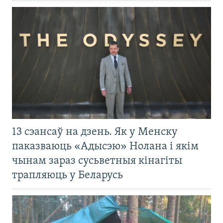
13 сэансаў на дзень. Як у Менску
паказваюць «Адысэю» Нолана і якім
чынам зараз сусьветныя кінагіты
трапляюць у Беларусь