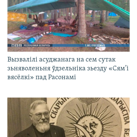
Вызвалілі асуджанага на сем сутак
зьняволеньня ўдзельніка зьезду «Сям’і
вясёлкі» пад Расонамі