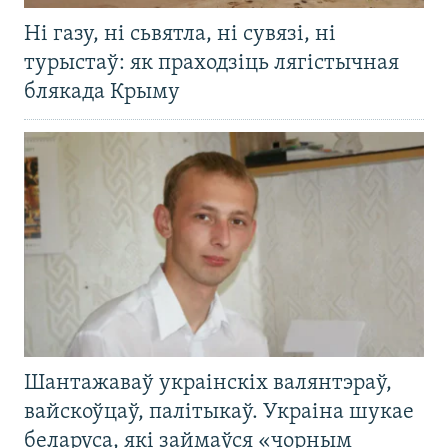
Ні газу, ні сьвятла, ні сувязі, ні
турыстаў: як праходзіць лягістычная
блякада Крыму
Шантажаваў украінскіх валянтэраў,
вайскоўцаў, палітыкаў. Украіна шукае
беларуса, які займаўся «чорным