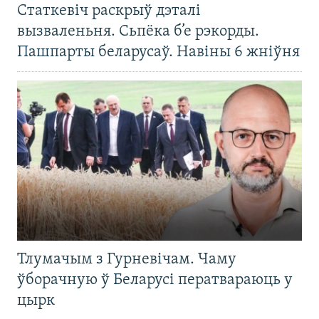
Статкевіч раскрыў дэталі
вызваленьня. Сьпёка б’е рэкорды.
Пашпарты беларусаў. Навіны 6 жніўня
Тлумачым з Гурневічам. Чаму
ўборачную ў Беларусі ператвараюць у
цырк