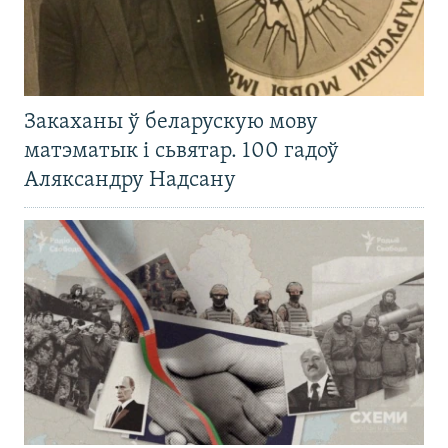
Закаханы ў беларускую мову
матэматык і сьвятар. 100 гадоў
Аляксандру Надсану