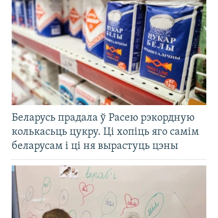
Беларусь прадала ў Расею рэкордную
колькасьць цукру. Ці хопіць яго самім
беларусам і ці ня вырастуць цэны