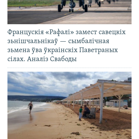
Францускія «Рафалі» замест савецкіх
зьнішчальнікаў — сымбалічная
зьмена ўва ўкраінскіх Паветраных
сілах. Аналіз Свабоды