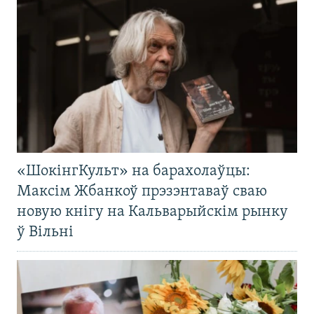
«ШокінгКульт» на барахолаўцы:
Максім Жбанкоў прэзэнтаваў сваю
новую кнігу на Кальварыйскім рынку
ў Вільні