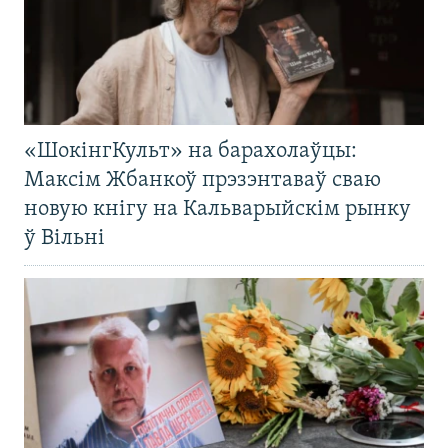
«ШокінгКульт» на барахолаўцы:
Максім Жбанкоў прэзэнтаваў сваю
новую кнігу на Кальварыйскім рынку
ў Вільні