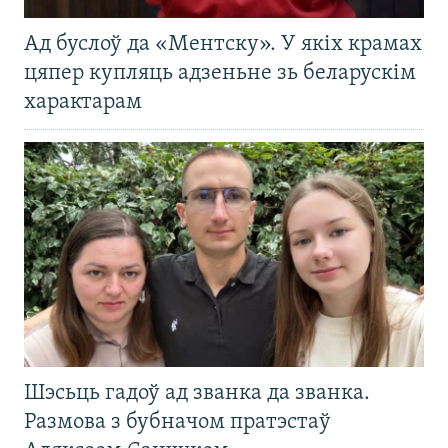
Ад буслоў да «Ментску». У якіх крамах
цяпер купляць адзеньне зь беларускім
характарам
Шэсьць гадоў ад званка да званка.
Размова з бубначом пратэстаў