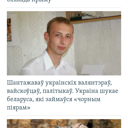
Шантажаваў украінскіх валянтэраў,
вайскоўцаў, палітыкаў. Украіна шукае
беларуса, які займаўся «чорным
піярам»