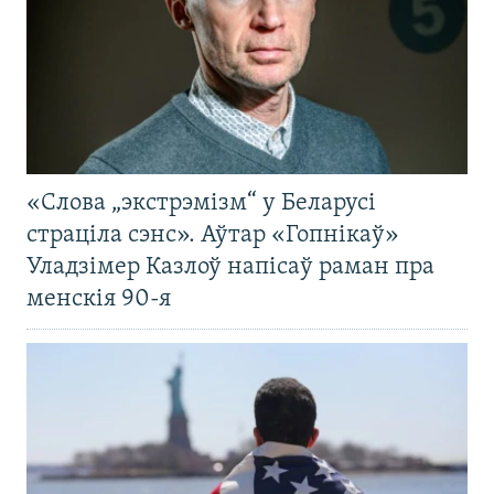
«Слова „экстрэмізм“ у Беларусі
страціла сэнс». Аўтар «Гопнікаў»
Уладзімер Казлоў напісаў раман пра
менскія 90-я