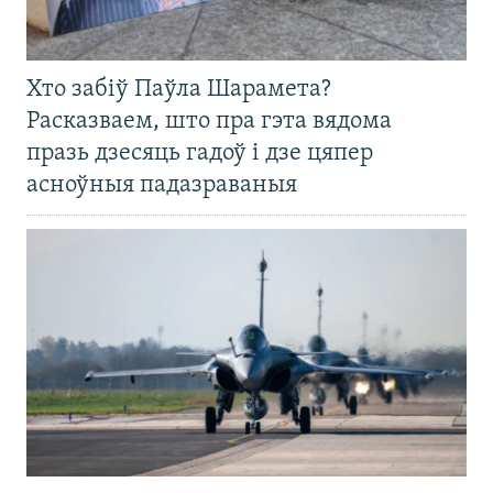
Хто забіў Паўла Шарамета?
Расказваем, што пра гэта вядома
празь дзесяць гадоў і дзе цяпер
асноўныя падазраваныя