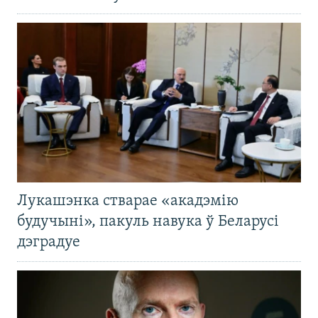
Лукашэнка стварае «акадэмію
будучыні», пакуль навука ў Беларусі
дэградуе