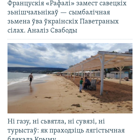
Францускія «Рафалі» замест савецкіх
зьнішчальнікаў — сымбалічная
зьмена ўва ўкраінскіх Паветраных
сілах. Аналіз Свабоды
Ні газу, ні сьвятла, ні сувязі, ні
турыстаў: як праходзіць лягістычная
блякада Крыму