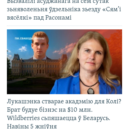
Вызвалілі асуджанага на сем сутак
зьняволеньня ўдзельніка зьезду «Сям’і
вясёлкі» пад Расонамі
Лукашэнка стварае акадэмію для Колі?
Брат будуе бізнэс на $10 млн.
Wildberries сьпяшаецца ў Беларусь.
Навіны 5 жніўня