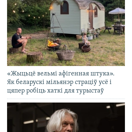
«Жыцьцё вельмі афігенная штука».
Як беларускі мільянэр страціў усё і
цяпер робіць хаткі для турыстаў