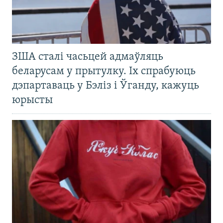
ЗША сталі часьцей адмаўляць
беларусам у прытулку. Іх спрабуюць
дэпартаваць у Бэліз і Ўганду, кажуць
юрысты