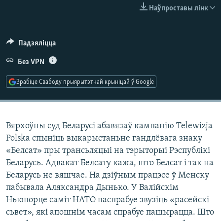
КУЛЬТУРА
МОВА
Наўпроставы лінк
КАЛЯНДАР
НА ХВАЛЯХ СВАБОДЫ
Падзяліцца
Без VPN
Зрабіце Свабоду прыярытэтнай крыніцай ў Google
Вярхоўны суд Беларусі абавязаў кампанію Telewizja
Polska спыніць выкарыстаньне гандлёвага знаку
«Белсат» пры трансьляцыі на тэрыторыі Рэспублікі
Беларусь. Адвакат Белсату кажа, што Белсат і так на
Беларусь не вяшчае. На дзіўным працэсе ў Менску
пабывала Аляксандра Дынько. У Валійскім
Ньюпорце саміт НАТО паспрабуе звузіць «расейскі
сьвет», які апошнім часам спрабуе пашырацца. Што