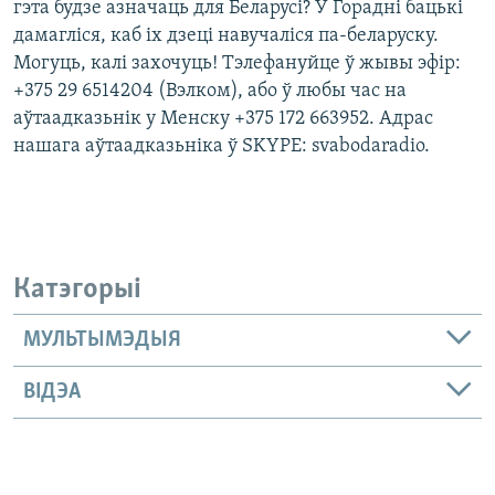
гэта будзе азначаць для Беларусі? У Горадні бацькі
дамагліся, каб іх дзеці навучаліся па-беларуску.
Могуць, калі захочуць! Тэлефануйце ў жывы эфір:
+375 29 6514204 (Вэлком), або ў любы час на
аўтаадказьнік у Менску +375 172 663952. Адрас
нашага аўтаадказьніка ў SKYPE: svabodaradio.
Катэгорыі
МУЛЬТЫМЭДЫЯ
ВІДЭА