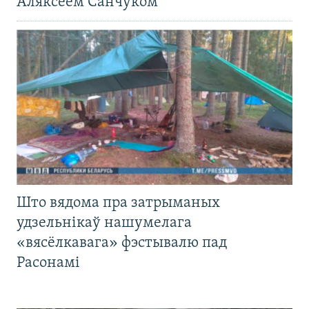
Аляксеем Санчуком
Што вядома пра затрыманых
удзельнікаў нашумелага
«вясёлкавага» фэстывалю пад
Расонамі