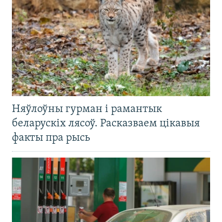
Няўлоўны гурман і рамантык
беларускіх лясоў. Расказваем цікавыя
факты пра рысь