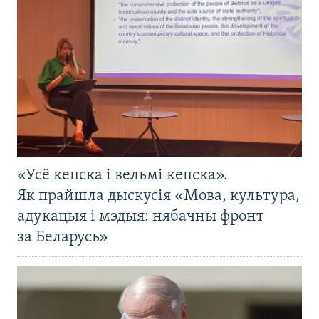
«Усё кепска і вельмі кепска».
Як прайшла дыскусія «Мова, культура,
адукацыя і мэдыя: нябачны фронт
за Беларусь»