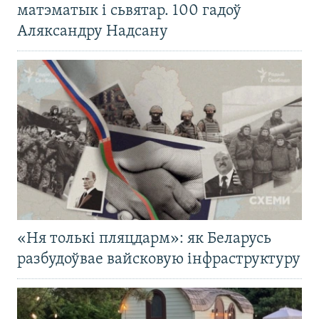
матэматык і сьвятар. 100 гадоў
Аляксандру Надсану
«Ня толькі пляцдарм»: як Беларусь
разбудоўвае вайсковую інфраструктуру