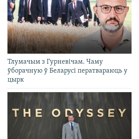
Тлумачым з Гурневічам. Чаму
ўборачную ў Беларусі ператвараюць у
цырк