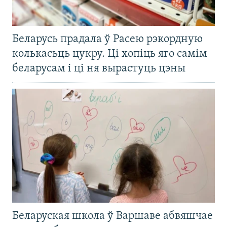
Беларусь прадала ў Расею рэкордную
колькасьць цукру. Ці хопіць яго самім
беларусам і ці ня вырастуць цэны
Беларуская школа ў Варшаве абвяшчае