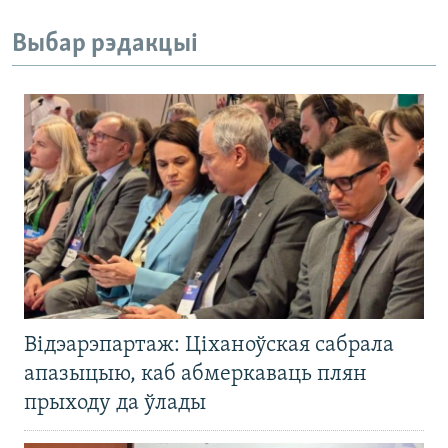
Выбар рэдакцыі
Відэарэпартаж: Ціханоўская сабрала
апазыцыю, каб абмеркаваць плян
прыходу да ўлады