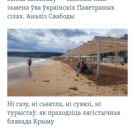
зьмена ўва ўкраінскіх Паветраных
сілах. Аналіз Свабоды
Ні газу, ні сьвятла, ні сувязі, ні
турыстаў: як праходзіць лягістычная
блякада Крыму