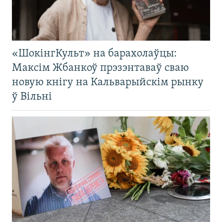
«ШокінгКульт» на барахолаўцы:
Максім Жбанкоў прэзэнтаваў сваю
новую кнігу на Кальварыйскім рынку
ў Вільні