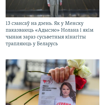
13 сэансаў на дзень. Як у Менску
паказваюць «Адысэю» Нолана і якім
чынам зараз сусьветныя кінагіты
трапляюць у Беларусь