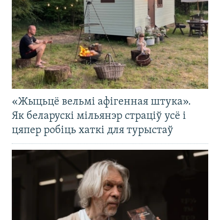
«Жыцьцё вельмі афігенная штука».
Як беларускі мільянэр страціў усё і
цяпер робіць хаткі для турыстаў