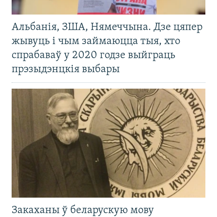
Альбанія, ЗША, Нямеччына. Дзе цяпер
жывуць і чым займаюцца тыя, хто
спрабаваў у 2020 годзе выйграць
прэзыдэнцкія выбары
Закаханы ў беларускую мову