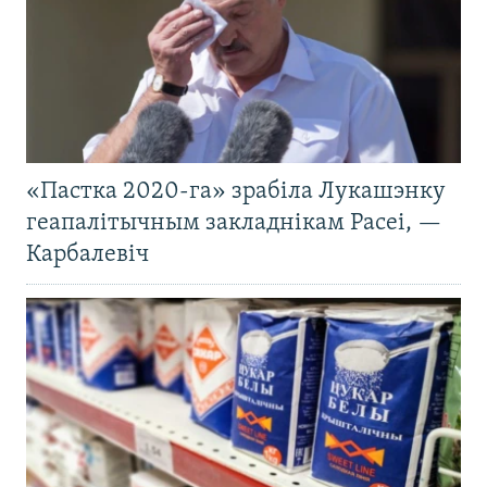
«Пастка 2020-га» зрабіла Лукашэнку
геапалітычным закладнікам Расеі, —
Карбалевіч