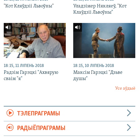
"Кот Кляўдзіі Львоўны"
Уладзімер Някляеў, "Кот
Клаўдзіі Львоўны"
18:15, 11 ЛІПЕНЬ 2018
18:15, 10 ЛІПЕНЬ 2018
Радзім Гарэцкі "Ахвярую
Максім Гарэцкі "Дзьве
сваім "я"
душы"
Усе аўдыё
ТЭЛЕПРАГРАМЫ
РАДЫЁПРАГРАМЫ