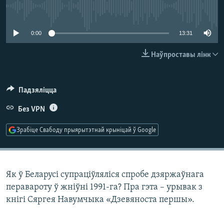
КУЛЬТУРА
МОВА
No media source currently available
КАЛЯНДАР
НА ХВАЛЯХ СВАБОДЫ
0:00
13:31
Наўпроставы лінк
Падзяліцца
Без VPN
Зрабіце Свабоду прыярытэтнай крыніцай ў Google
Як ў Беларусі супраціўляліся спробе дзяржаўнага
перавароту ў жніўні 1991-га? Пра гэта – урывак з
кнігі Сяргея Навумчыка «Дзевяноста першы».