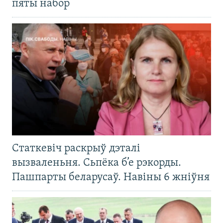
пяты набор
Статкевіч раскрыў дэталі
вызваленьня. Сьпёка б’е рэкорды.
Пашпарты беларусаў. Навіны 6 жніўня