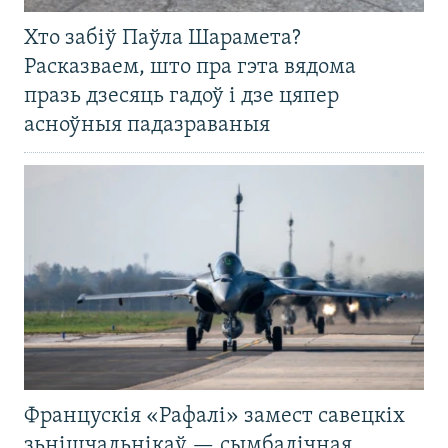
Хто забіў Паўла Шарамета?
Расказваем, што пра гэта вядома
празь дзесяць гадоў і дзе цяпер
асноўныя падазраваныя
Францускія «Рафалі» замест савецкіх
зьнішчальнікаў — сымбалічная