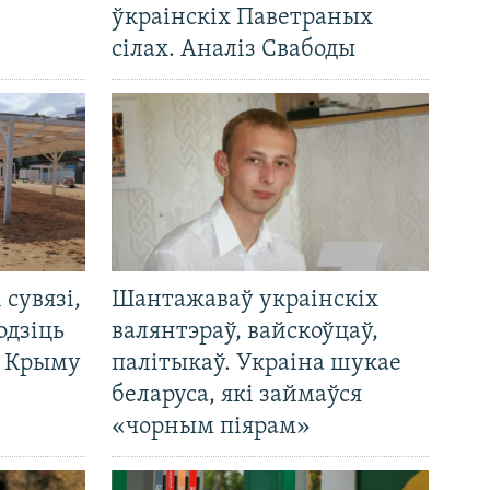
ўкраінскіх Паветраных
сілах. Аналіз Свабоды
і сувязі,
Шантажаваў украінскіх
одзіць
валянтэраў, вайскоўцаў,
а Крыму
палітыкаў. Украіна шукае
беларуса, які займаўся
«чорным піярам»