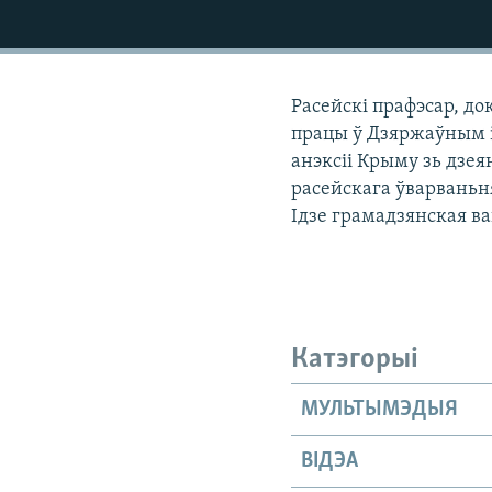
КАЛЯНДАР
НА ХВАЛЯХ СВАБОДЫ
Расейскі прафэсар, до
працы ў Дзяржаўным і
анэксіі Крыму зь дзея
расейскага ўварваньн
Ідзе грамадзянская ва
Катэгорыі
МУЛЬТЫМЭДЫЯ
ВІДЭА