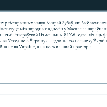
ктар гістарычных навук Андрэй Зубаў, які быў звольне
нстытуце міжнародных адносін у Маскве за параўнан
ньнямі гітлераўскай Нямеччыны ў 1938 годзе, лічыць ф
я ва Ўсходнюю Ўкраіну сьведчаньнем посьпеху Ўкраі
йна не ва Ўкраіне, а на постсавецкай прасторы.