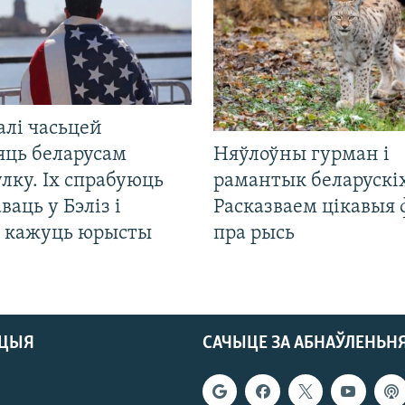
алі часьцей
яць беларусам
Няўлоўны гурман і
лку. Іх спрабуюць
рамантык беларускіх
ваць у Бэліз і
Расказваем цікавыя
, кажуць юрысты
пра рысь
АЦЫЯ
САЧЫЦЕ ЗА АБНАЎЛЕНЬН