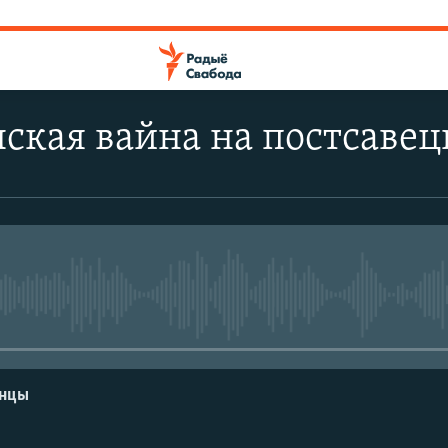
ская вайна на постсаве
No media source currently avail
енцы