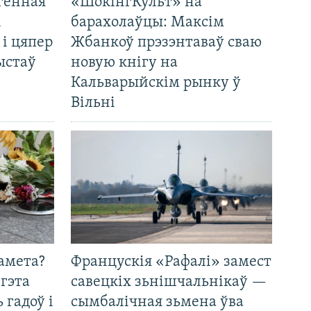
генная
«ШокінгКульт» на
і
барахолаўцы: Максім
 і цяпер
Жбанкоў прэзэнтаваў сваю
ыстаў
новую кнігу на
Кальварыйскім рынку ў
Вільні
амета?
Францускія «Рафалі» замест
 гэта
савецкіх зьнішчальнікаў —
 гадоў і
сымбалічная зьмена ўва