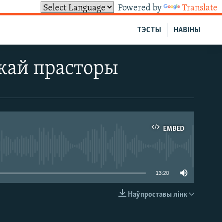
Powered by
Translate
ТЭСТЫ
НАВІНЫ
цкай прасторы
EMBED
able
13:20
Наўпроставы лінк
EMBED