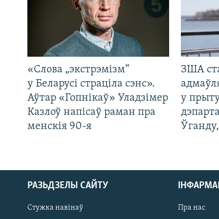
«Слова „экстрэмізм“
ЗША ст
у Беларусі страціла сэнс».
адмаўл
Аўтар «Гопнікаў» Уладзімер
у прыту
Казлоў напісаў раман пра
дэпарта
менскія 90-я
Ўганду
РАЗЬДЗЕЛЫ САЙТУ
ІНФАРМ
Стужка навінаў
Пра нас