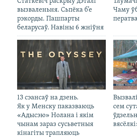
Статкевіч раскрыў дэталі
Тлумач
вызваленьня. Сьпёка б’е
Чаму ў
рэкорды. Пашпарты
ператв
беларусаў. Навіны 6 жніўня
13 сэансаў на дзень.
Вызвалі
Як у Менску паказваюць
сем сут
«Адысэю» Нолана і якім
ўдзельн
чынам зараз сусьветныя
вясёлкі
кінагіты трапляюць