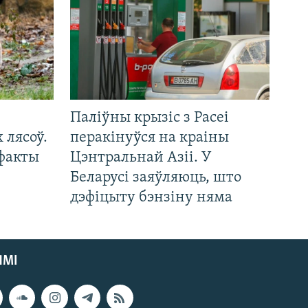
Паліўны крызіс з Расеі
 лясоў.
перакінуўся на краіны
 факты
Цэнтральнай Азіі. У
Беларусі заяўляюць, што
дэфіцыту бэнзіну няма
ЯМІ