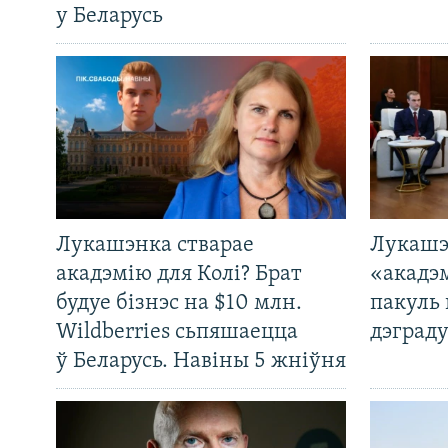
у Беларусь
Лукашэнка стварае
Лукашэ
акадэмію для Колі? Брат
«акадэ
будуе бізнэс на $10 млн.
пакуль 
Wildberries сьпяшаецца
дэграду
ў Беларусь. Навіны 5 жніўня