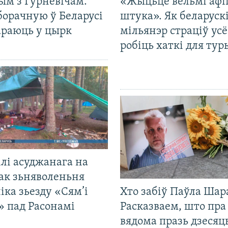
ым з Гурневічам.
«Жыцьцё вельмі афі
борачную ў Беларусі
штука». Як беларуск
араюць у цырк
мільянэр страціў усё
робіць хаткі для тур
лі асуджанага на
ак зьняволеньня
іка зьезду «Сям’і
Хто забіў Паўла Шар
» пад Расонамі
Расказваем, што пра
вядома празь дзесяць