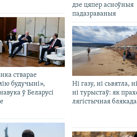
дзе цяпер асноўныя
падазраваныя
нка стварае
мію будучыні»,
Ні газу, ні сьвятла, н
навука ў Беларусі
ні турыстаў: як прах
е
лягістычная блякад