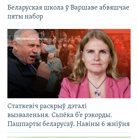
Беларуская школа ў Варшаве абвяшчае
пяты набор
Статкевіч раскрыў дэталі
вызваленьня. Сьпёка б’е рэкорды.
Пашпарты беларусаў. Навіны 6 жніўня