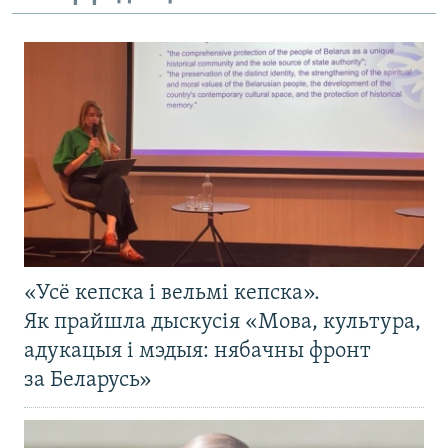
«Усё кепска і вельмі кепска».
Як прайшла дыскусія «Мова, культура,
адукацыя і мэдыя: нябачны фронт
за Беларусь»