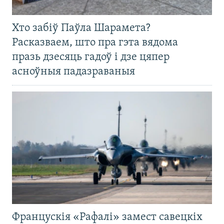
Хто забіў Паўла Шарамета?
Расказваем, што пра гэта вядома
празь дзесяць гадоў і дзе цяпер
асноўныя падазраваныя
Францускія «Рафалі» замест савецкіх