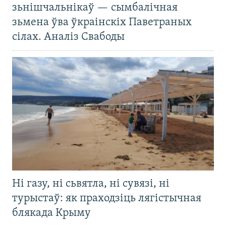
зьнішчальнікаў — сымбалічная
зьмена ўва ўкраінскіх Паветраных
сілах. Аналіз Свабоды
Ні газу, ні сьвятла, ні сувязі, ні
турыстаў: як праходзіць лягістычная
блякада Крыму