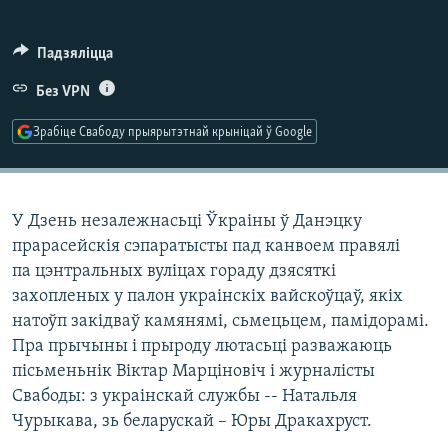
КУЛЬТУРА
МОВА
КАЛЯНДАР
НА ХВАЛЯХ СВАБОДЫ
Падзяліцца
Без VPN
Зрабіце Свабоду прыярытэтнай крыніцай ў Google
У Дзень незалежнасьці Ўкраіны ў Данэцку
прарасейскія сэпаратысты пад канвоем правялі
па цэнтральных вуліцах гораду дзясяткі
захопленых у палон украінскіх вайскоўцаў, якіх
натоўп закідваў камянямі, сьмецьцем, памідорамі.
Пра прычыны і прыроду лютасьці разважаюць
пісьменьнік Віктар Марціновіч і журналісты
Свабоды: з украінскай службы -- Натальля
Чурыкава, зь беларускай – Юры Дракахруст.