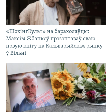
«ШокінгКульт» на барахолаўцы:
Максім Жбанкоў прэзэнтаваў сваю
новую кнігу на Кальварыйскім рынку
ў Вільні