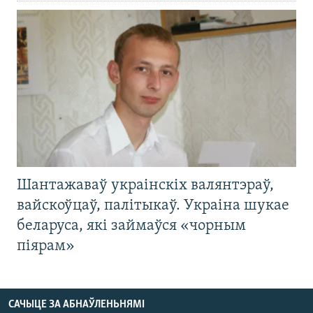
Шантажаваў украінскіх валянтэраў,
вайскоўцаў, палітыкаў. Украіна шукае
беларуса, які займаўся «чорным
піярам»
САЧЫЦЕ ЗА АБНАЎЛЕНЬНЯМІ