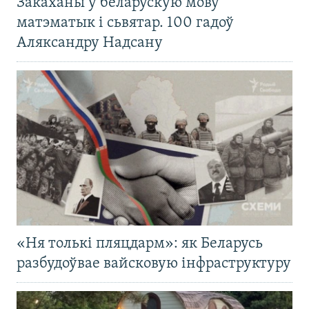
Закаханы ў беларускую мову
матэматык і сьвятар. 100 гадоў
Аляксандру Надсану
«Ня толькі пляцдарм»: як Беларусь
разбудоўвае вайсковую інфраструктуру