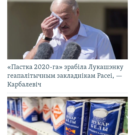
«Пастка 2020-га» зрабіла Лукашэнку
геапалітычным закладнікам Расеі, —
Карбалевіч