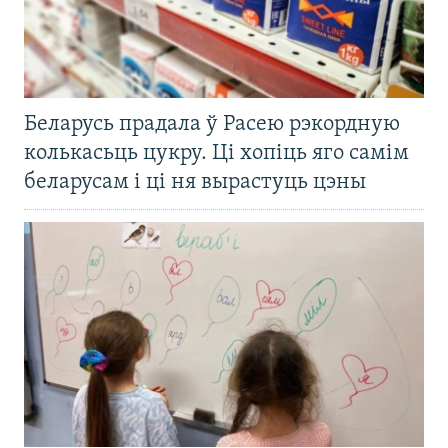
Беларусь прадала ў Расею рэкордную
колькасьць цукру. Ці хопіць яго самім
беларусам і ці ня вырастуць цэны