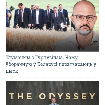
Тлумачым з Гурневічам. Чаму
ўборачную ў Беларусі ператвараюць у
цырк