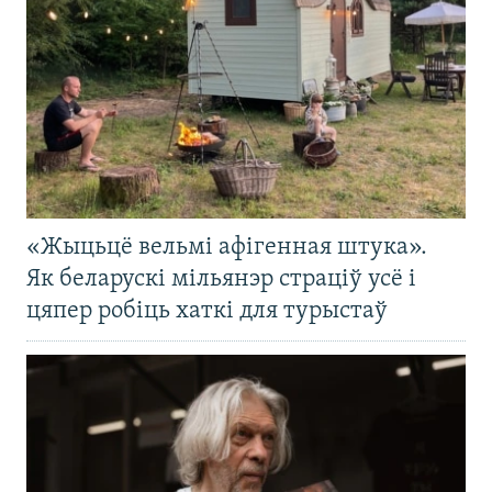
«Жыцьцё вельмі афігенная штука».
Як беларускі мільянэр страціў усё і
цяпер робіць хаткі для турыстаў