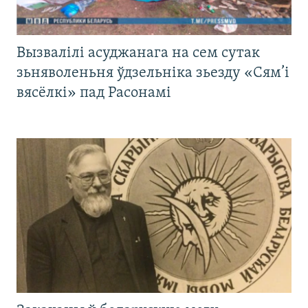
Вызвалілі асуджанага на сем сутак
зьняволеньня ўдзельніка зьезду «Сям’і
вясёлкі» пад Расонамі