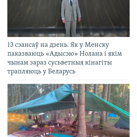
13 сэансаў на дзень. Як у Менску
паказваюць «Адысэю» Нолана і якім
чынам зараз сусьветныя кінагіты
трапляюць у Беларусь